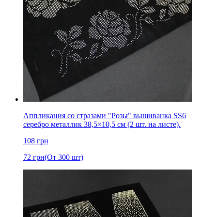
Аппликация со стразами "Розы" вышиванка SS6
серебро металлик 38,5×10,5 см (2 шт. на листе).
108
грн
72
грн
(От 300 шт)