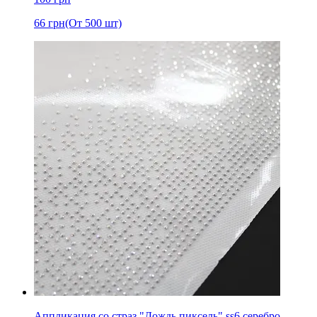
66
грн
(От 500 шт)
Аппликация со страз "Дождь пиксель" ss6 серебро