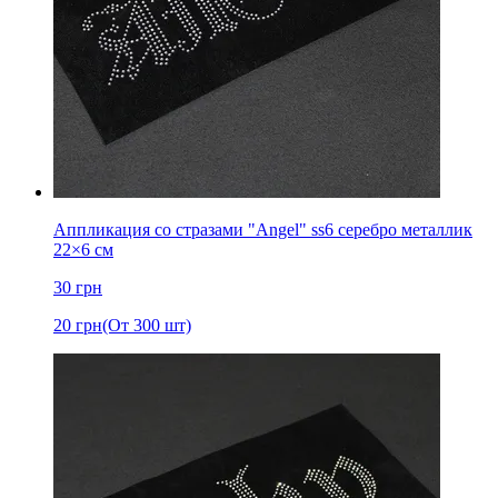
Аппликация со стразами "Angel" ss6 серебро металлик
22×6 см
30
грн
20
грн
(От 300 шт)