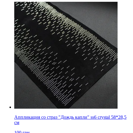
Аппликация со страз "Дождь капли" ss6 crystal 58*28,5
см
100
грн