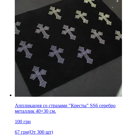
Аппликация со стразами "Кресты" SS6 серебро
металлик 40×30 см.
100
грн
67
грн
(От 300 шт)