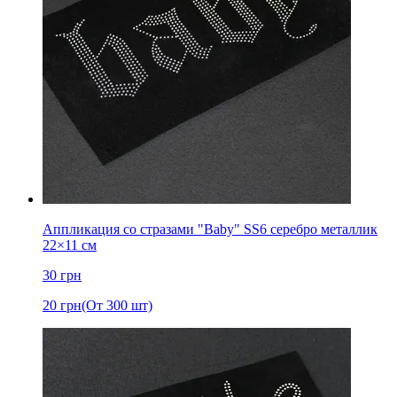
Аппликация со стразами "Baby" SS6 серебро металлик
22×11 см
30
грн
20
грн
(От 300 шт)