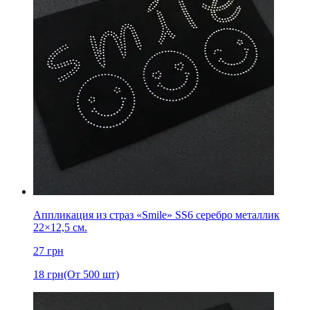
Аппликация из страз «Smile» SS6 серебро металлик
22×12,5 см.
27
грн
18
грн
(От 500 шт)