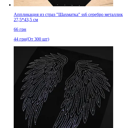
Аппликация из страз "Шахматка" ss6 серебро металлик
27,5*43,5 см
66
грн
44
грн
(От 300 шт)