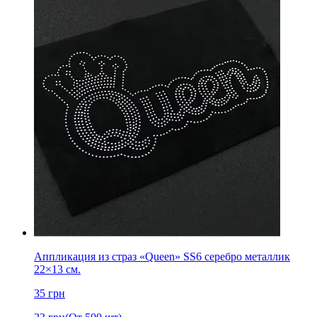
Аппликация из страз «Queen» SS6 серебро металлик
22×13 см.
35
грн