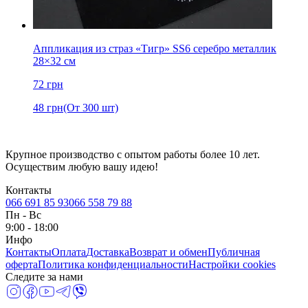
Аппликация из страз «Тигр» SS6 серебро металлик
28×32 см
72
грн
48
грн
(От 300 шт)
Крупное производство с опытом работы более 10 лет.
Осуществим любую вашу идею!
Контакты
066 691 85 93
066 558 79 88
Пн
-
Вс
9:00 - 18:00
Инфо
Контакты
Оплата
Доставка
Возврат и обмен
Публичная
оферта
Политика конфиденциальности
Настройки cookies
Следите за нами