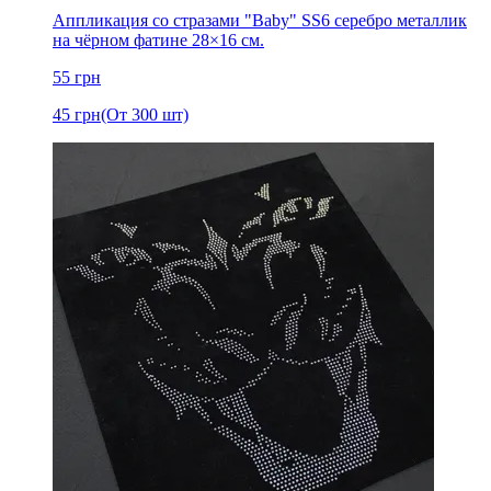
Аппликация со стразами "Baby" SS6 серебро металлик
на чёрном фатине 28×16 см.
55
грн
45
грн
(От 300 шт)