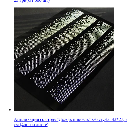
23
грн
(От 500 шт)
Аппликация со страз "Дождь пиксель" ss6 crystal 43*27,5
см (4шт на листе)