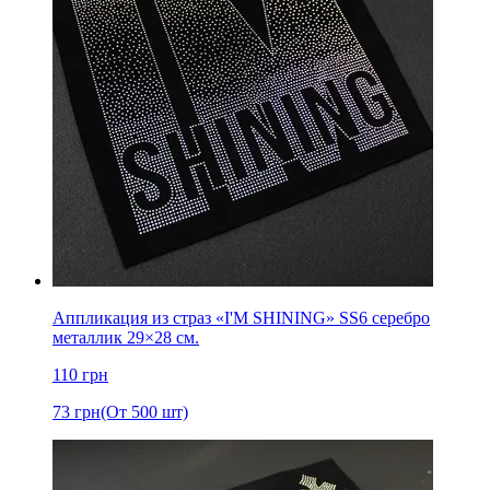
Аппликация из страз «I'M SHINING» SS6 серебро
металлик 29×28 см.
110
грн
73
грн
(От 500 шт)