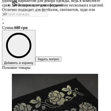
удобным вариантом для декора одежды, ведь в комплекте
сразу две аппликации для оформления нескольких изделий.
Возврат в течение 14 дней
Отлично подходит для футболок, свитшотов, худи или
детской одежды.
-
+
Сумма
:
680
грн
Задать вопрос
Добавить в корзину
Похожие товары