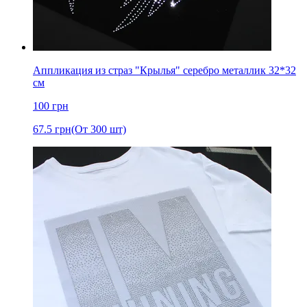
Аппликация из страз "Крылья" серебро металлик 32*32
см
100
грн
67.5
грн
(От 300 шт)