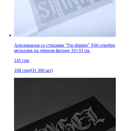
Аппликация со стразами "I'm shining" SS6 серебро
металлик на чёрном фатине 33×33 см.
145
грн
108
грн
(От 300 шт)