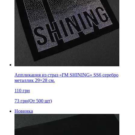
Аппликация из страз «I'M SHINING» SS6 серебро
металлик 29×28 см.
110
грн
73
грн
(От 500 шт)
Новинка