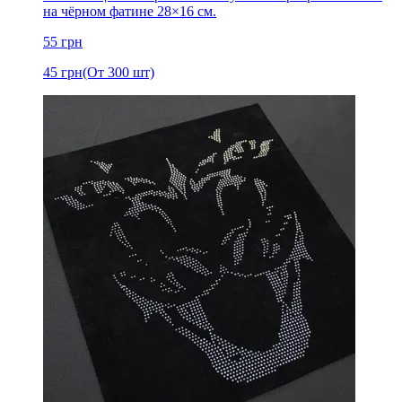
на чёрном фатине 28×16 см.
55
грн
45
грн
(От 300 шт)