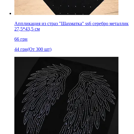
Аппликация из страз "Шахматка" ss6 серебро металлик
27,5*43,5 см
66
грн
44
грн
(От 300 шт)