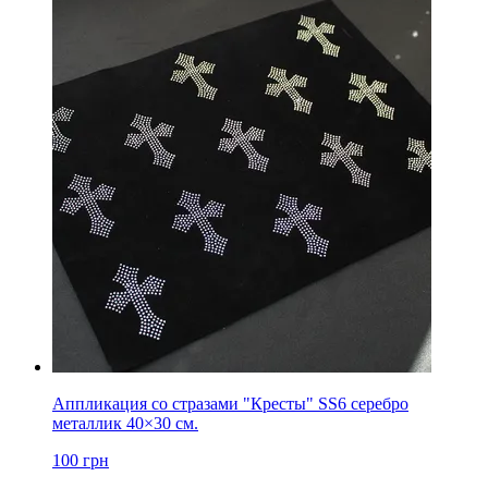
Аппликация со стразами "Кресты" SS6 серебро
металлик 40×30 см.
100
грн