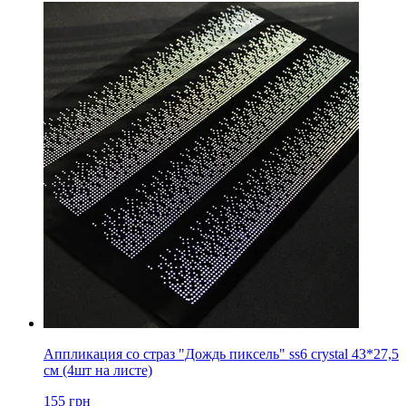
Аппликация со страз "Дождь пиксель" ss6 crystal 43*27,5
см (4шт на листе)
155
грн