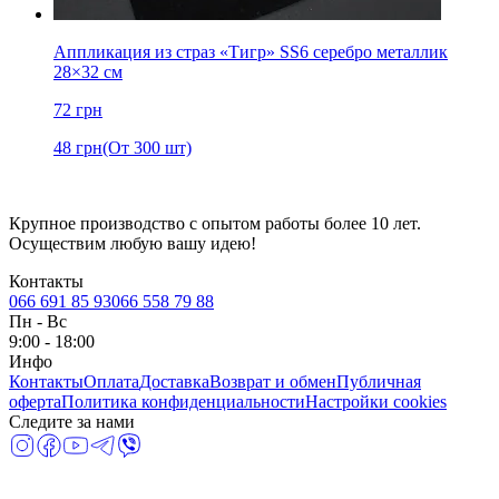
Аппликация из страз «Тигр» SS6 серебро металлик
28×32 см
72
грн
48
грн
(От 300 шт)
Крупное производство с опытом работы более 10 лет.
Осуществим любую вашу идею!
Контакты
066 691 85 93
066 558 79 88
Пн
-
Вс
9:00 - 18:00
Инфо
Контакты
Оплата
Доставка
Возврат и обмен
Публичная
оферта
Политика конфиденциальности
Настройки cookies
Следите за нами