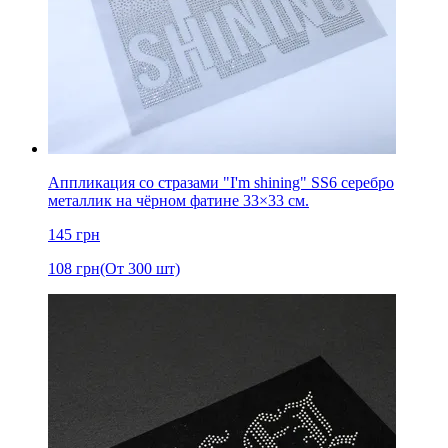
Аппликация со стразами "I'm shining" SS6 серебро
металлик на чёрном фатине 33×33 см.
145
грн
108
грн
(От 300 шт)