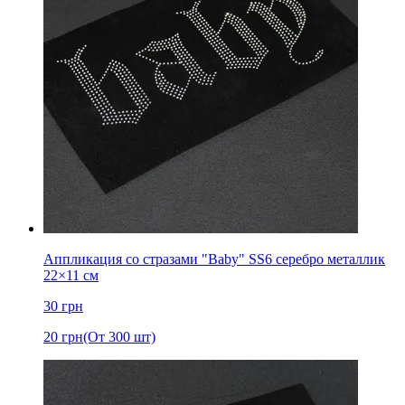
Аппликация со стразами "Baby" SS6 серебро металлик
22×11 см
30
грн
20
грн
(От 300 шт)