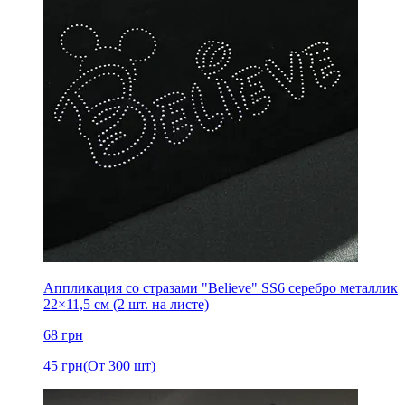
Аппликация со стразами "Believe" SS6 серебро металлик
22×11,5 см (2 шт. на листе)
68
грн
45
грн
(От 300 шт)