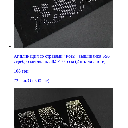
Аппликация со стразами "Розы" вышиванка SS6
серебро металлик 38,5×10,5 см (2 шт. на листе).
108
грн
72
грн
(От 300 шт)