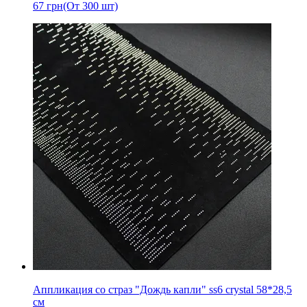
67
грн
(От 300 шт)
Аппликация со страз "Дождь капли" ss6 crystal 58*28,5
см