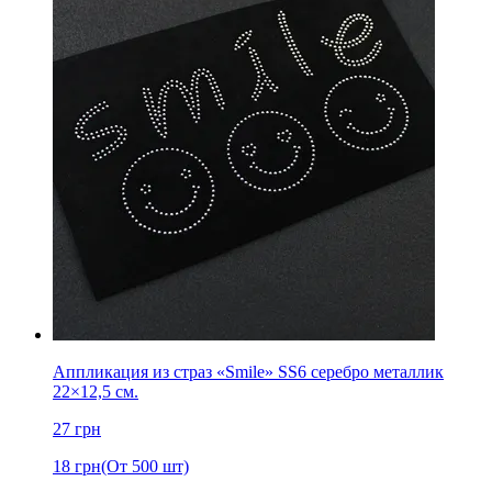
Аппликация из страз «Smile» SS6 серебро металлик
22×12,5 см.
27
грн
18
грн
(От 500 шт)