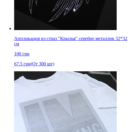
Аппликация из страз "Крылья" серебро металлик 32*32
см
100
грн
67.5
грн
(От 300 шт)