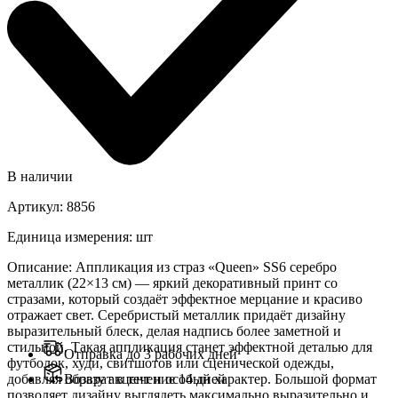
В наличии
Артикул
:
8856
Единица измерения
:
шт
Описание
:
Аппликация из страз «Queen» SS6 серебро
металлик (22×13 см) — яркий декоративный принт со
стразами, который создаёт эффектное мерцание и красиво
отражает свет. Серебристый металлик придаёт дизайну
выразительный блеск, делая надпись более заметной и
стильной. Такая аппликация станет эффектной деталью для
Отправка до 3 рабочих дней
футболок, худи, свитшотов или сценической одежды,
добавляя образу акцент и особый характер. Большой формат
Возврат в течение 14 дней
позволяет дизайну выглядеть максимально выразительно и