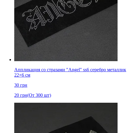
Аппликация со стразами "Angel" ss6 серебро металлик
22×6 см
30
грн
20
грн
(От 300 шт)