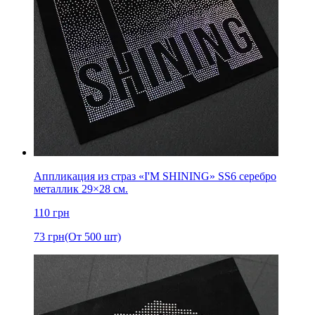
Аппликация из страз «I'M SHINING» SS6 серебро
металлик 29×28 см.
110
грн
73
грн
(От 500 шт)