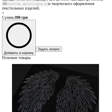
свитшотов, аксессуаров или творческого оформления
текстильных изделий.
-
+
Сумма
:
390
грн
Задать вопрос
Добавить в корзину
Похожие товары