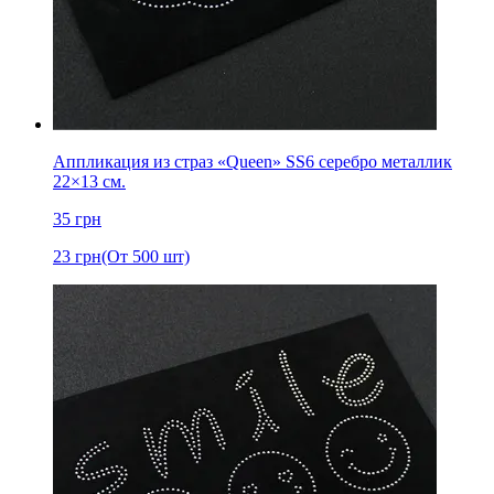
Аппликация из страз «Queen» SS6 серебро металлик
22×13 см.
35
грн
23
грн
(От 500 шт)