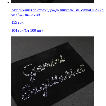
Аппликация со страз "Дождь пиксель" ss6 crystal 43*27,5
см (4шт на листе)
155
грн
104
грн
(От 500 шт)