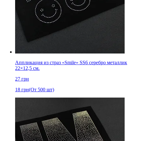
Аппликация из страз «Smile» SS6 серебро металлик
22×12,5 см.
27
грн
18
грн
(От 500 шт)