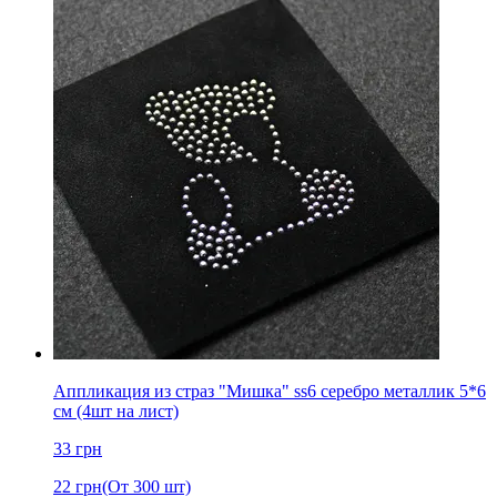
Аппликация из страз "Мишка" ss6 серебро металлик 5*6
см (4шт на лист)
33
грн
22
грн
(От 300 шт)