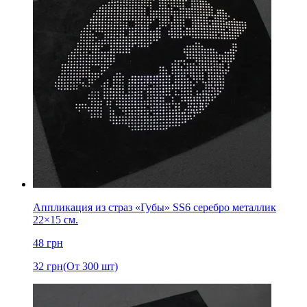
Аппликация из страз «Губы» SS6 серебро металлик
22×15 см.
48
грн
32
грн
(От 300 шт)