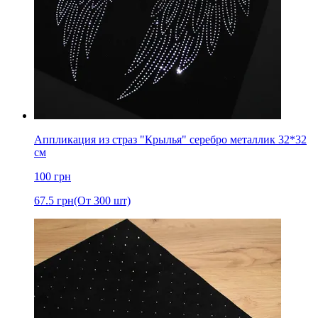
Аппликация из страз "Крылья" серебро металлик 32*32
см
100
грн
67.5
грн
(От 300 шт)