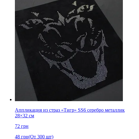
Аппликация из страз «Тигр» SS6 серебро металлик
28×32 см
72
грн
48
грн
(От 300 шт)