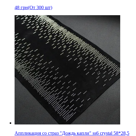
48
грн
(От 300 шт)
Аппликация со страз "Дождь капли" ss6 crystal 58*28,5