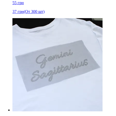
55
грн
37
грн
(От 300 шт)