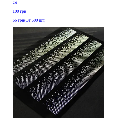
см
100
грн
66
грн
(От 500 шт)