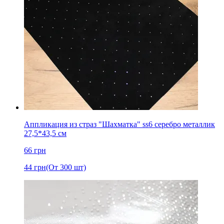
Аппликация из страз "Шахматка" ss6 серебро металлик
27,5*43,5 см
66
грн
44
грн
(От 300 шт)