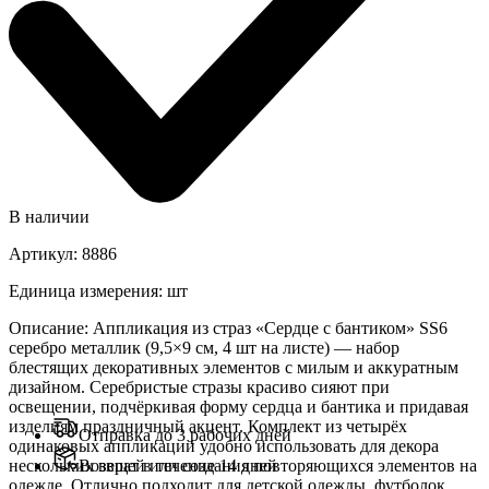
В наличии
Артикул
:
8886
Единица измерения
:
шт
Описание
:
Аппликация из страз «Сердце с бантиком» SS6
серебро металлик (9,5×9 см, 4 шт на листе) — набор
блестящих декоративных элементов с милым и аккуратным
дизайном. Серебристые стразы красиво сияют при
освещении, подчёркивая форму сердца и бантика и придавая
изделиям праздничный акцент. Комплект из четырёх
Отправка до 3 рабочих дней
одинаковых аппликаций удобно использовать для декора
нескольких вещей или создания повторяющихся элементов на
Возврат в течение 14 дней
одежде. Отлично подходит для детской одежды, футболок,