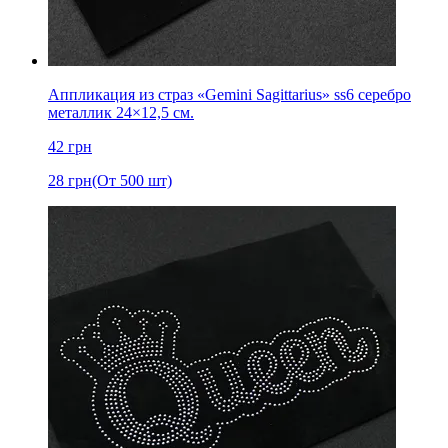
Аппликация из страз «Gemini Sagittarius» ss6 серебро
металлик 24×12,5 см.
42
грн
28
грн
(От 500 шт)