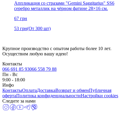
Аппликация со стразами "Gemini Saggitarius" SS6
серебро металлик на чёрном фатине 28×16 см.
67
грн
53
грн
(От 300 шт)
Крупное производство с опытом работы более 10 лет.
Осуществим любую вашу идею!
Контакты
066 691 85 93
066 558 79 88
Пн
-
Вс
9:00 - 18:00
Инфо
Контакты
Оплата
Доставка
Возврат и обмен
Публичная
оферта
Политика конфиденциальности
Настройки cookies
Следите за нами