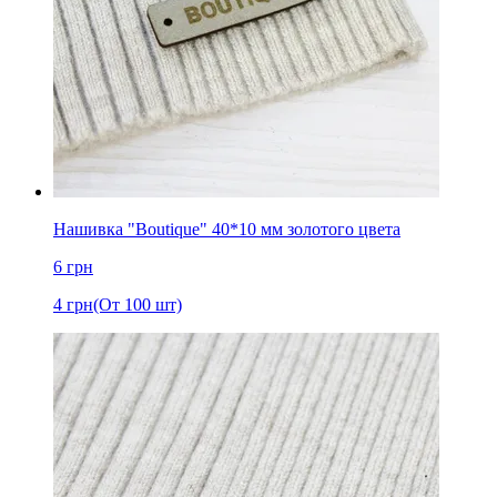
Нашивка "Boutique" 40*10 мм золотого цвета
6
грн
4
грн
(От 100 шт)