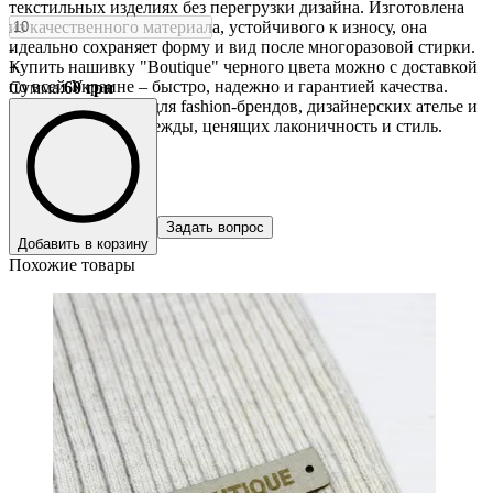
текстильных изделиях без перегрузки дизайна. Изготовлена
из качественного материала, устойчивого к износу, она
идеально сохраняет форму и вид после многоразовой стирки.
-
Купить нашивку "Boutique" черного цвета можно с доставкой
+
по всей Украине – быстро, надежно и гарантией качества.
Сумма
:
60
грн
Идеальный выбор для fashion-брендов, дизайнерских ателье и
производителей одежды, ценящих лаконичность и стиль.
Задать вопрос
Добавить в корзину
Похожие товары