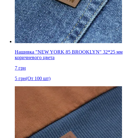
Нашивка "NEW YORK 85 BROOKLYN" 32*25 мм
коричневого цвета
7
грн
5
грн
(От 100 шт)