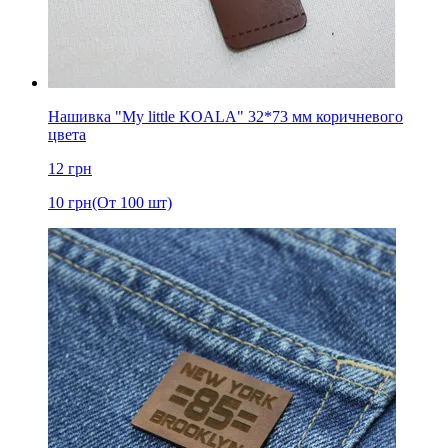
Нашивка "My little KOALA" 32*73 мм коричневого
цвета
12
грн
10
грн
(От 100 шт)