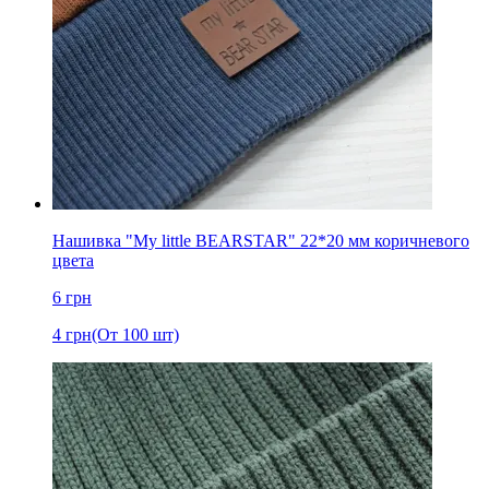
Нашивка "My little BEARSTAR" 22*20 мм коричневого
цвета
6
грн
4
грн
(От 100 шт)