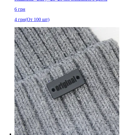
6
грн
4
грн
(От 100 шт)