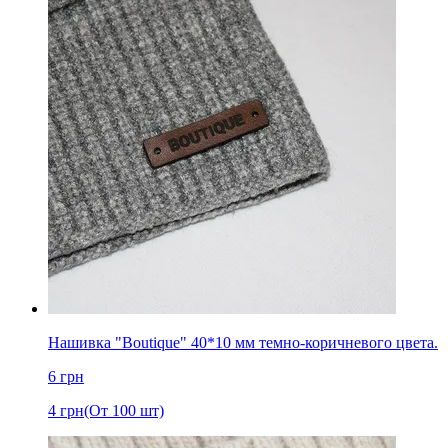
Нашивка "Boutique" 40*10 мм темно-коричневого цвета.
6
грн
4
грн
(От 100 шт)