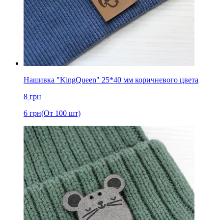
Нашивка "KingQueen" 25*40 мм коричневого цвета
8
грн
6
грн
(От 100 шт)