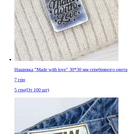
Нашивка "Made with love" 30*30 мм серебряного цвета
7
грн
5
грн
(От 100 шт)