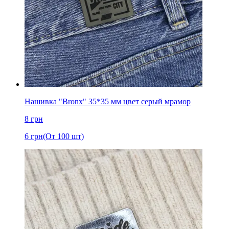
Нашивка "Bronx" 35*35 мм цвет серый мрамор
8
грн
6
грн
(От 100 шт)