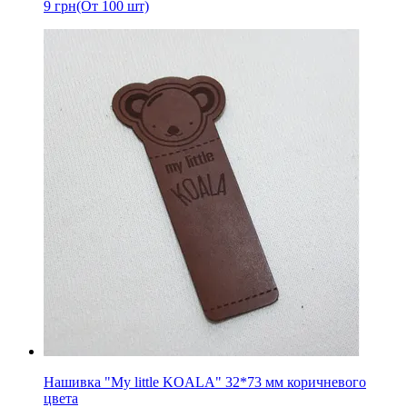
9
грн
(От 100 шт)
Нашивка "My little KOALA" 32*73 мм коричневого
цвета