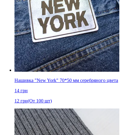
Нашивка "New York" 70*50 мм серебряного цвета
14
грн
12
грн
(От 100 шт)