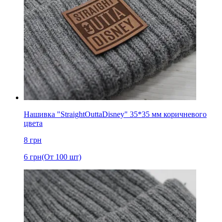
Нашивка "StraightOuttaDisney" 35*35 мм коричневого
цвета
8
грн
6
грн
(От 100 шт)