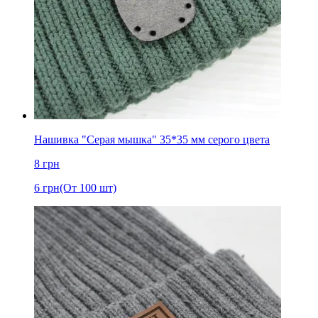
Нашивка "Серая мышка" 35*35 мм серого цвета
8
грн
6
грн
(От 100 шт)