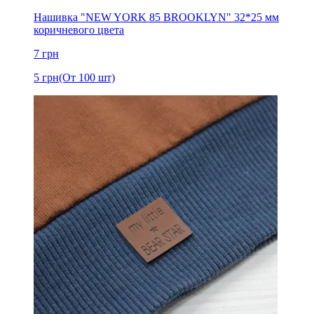
Нашивка "NEW YORK 85 BROOKLYN" 32*25 мм
коричневого цвета
7
грн
5
грн
(От 100 шт)