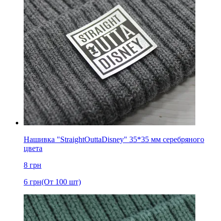
Нашивка "StraightOuttaDisney" 35*35 мм серебряного
цвета
8
грн
6
грн
(От 100 шт)