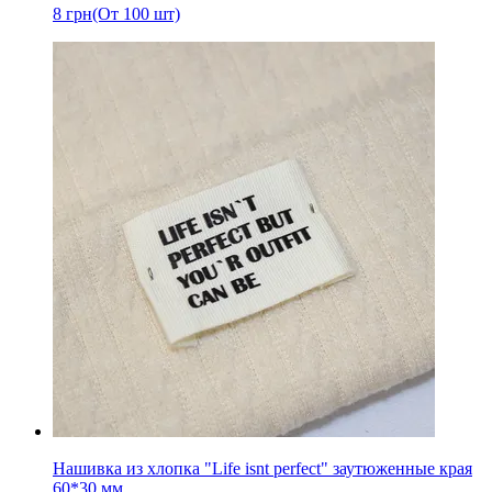
8
грн
(От 100 шт)
Нашивка из хлопка "Life isnt perfect" заутюженные края
60*30 мм