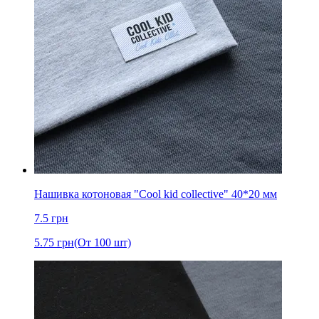
Нашивка котоновая "Cool kid collective" 40*20 мм
7.5
грн
5.75
грн
(От 100 шт)