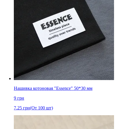
Нашивка котоновая "Essence" 50*30 мм
9
грн
7.25
грн
(От 100 шт)