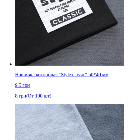
Нашивка котоновая "Style classic" 50*40 мм
9.5
грн
8
грн
(От 100 шт)