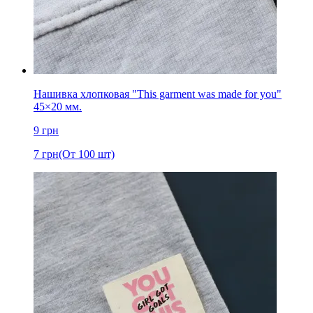
Нашивка хлопковая "This garment was made for you"
45×20 мм.
9
грн
7
грн
(От 100 шт)