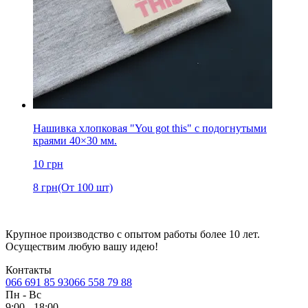
Нашивка хлопковая "You got this" с подогнутыми
краями 40×30 мм.
10
грн
8
грн
(От 100 шт)
Крупное производство с опытом работы более 10 лет.
Осуществим любую вашу идею!
Контакты
066 691 85 93
066 558 79 88
Пн
-
Вс
9:00 - 18:00