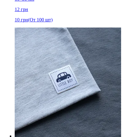
12
грн
10
грн
(От 100 шт)