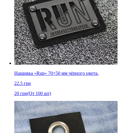
Нашивка «Run» 70×50 мм чёрного цвета.
22.5
грн
20
грн
(От 100 шт)