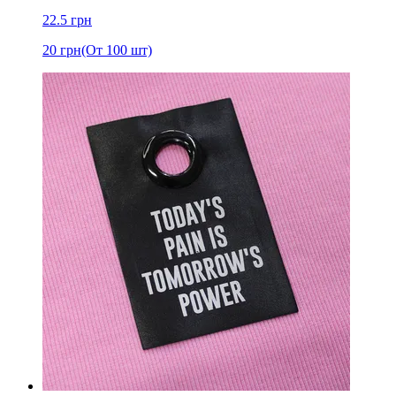
22.5
грн
20
грн
(От 100 шт)