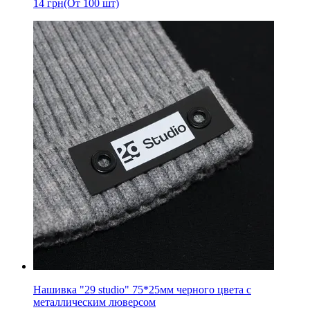
14
грн
(От 100 шт)
Нашивка "29 studio" 75*25мм черного цвета с
металлическим люверсом