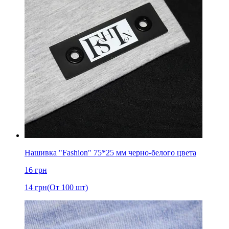
Нашивка "Fashion" 75*25 мм черно-белого цвета
16
грн
14
грн
(От 100 шт)