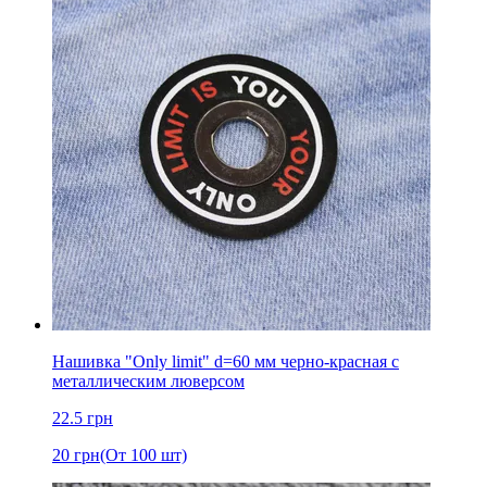
Нашивка "Only limit" d=60 мм черно-красная с
металлическим люверсом
22.5
грн
20
грн
(От 100 шт)