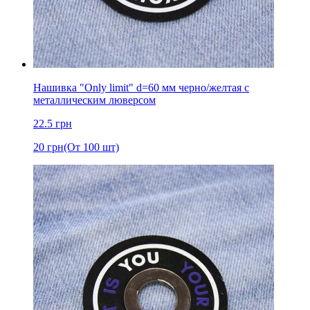
Нашивка "Only limit" d=60 мм черно/желтая с
металлическим люверсом
22.5
грн
20
грн
(От 100 шт)