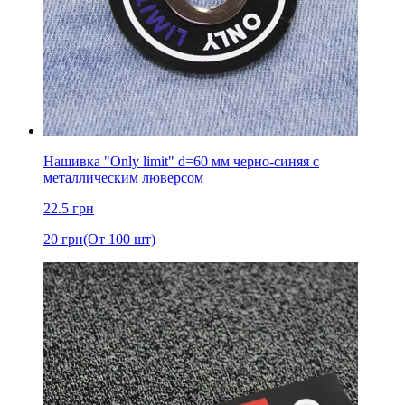
Нашивка "Only limit" d=60 мм черно-синяя с
металлическим люверсом
22.5
грн
20
грн
(От 100 шт)