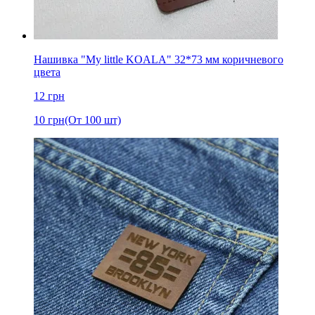
Нашивка "My little KOALA" 32*73 мм коричневого
цвета
12
грн
10
грн
(От 100 шт)