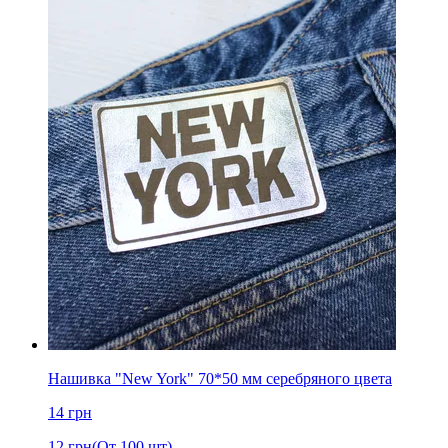
Нашивка "New York" 70*50 мм серебряного цвета
14
грн
12
грн
(От 100 шт)