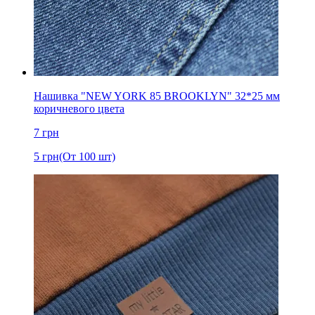
Нашивка "NEW YORK 85 BROOKLYN" 32*25 мм
коричневого цвета
7
грн
5
грн
(От 100 шт)