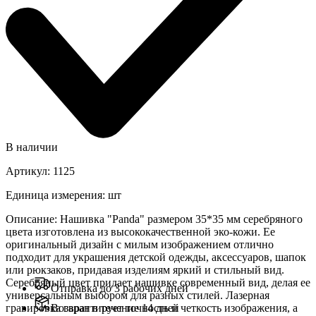
В наличии
Артикул
:
1125
Единица измерения
:
шт
Описание
:
Нашивка "Panda" размером 35*35 мм серебряного
цвета изготовлена ​​из высококачественной эко-кожи. Ее
оригинальный дизайн с милым изображением отлично
подходит для украшения детской одежды, аксессуаров, шапок
или рюкзаков, придавая изделиям яркий и стильный вид.
Серебряный цвет придает нашивке современный вид, делая ее
Отправка до 3 рабочих дней
универсальным выбором для разных стилей. Лазерная
гравировка гарантирует точность и четкость изображения, а
Возврат в течение 14 дней