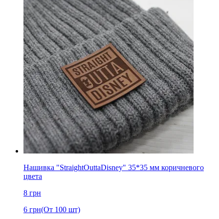
Нашивка "StraightOuttaDisney" 35*35 мм коричневого
цвета
8
грн
6
грн
(От 100 шт)