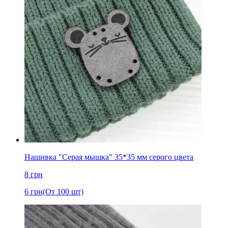
Нашивка "Серая мышка" 35*35 мм серого цвета
8
грн
6
грн
(От 100 шт)