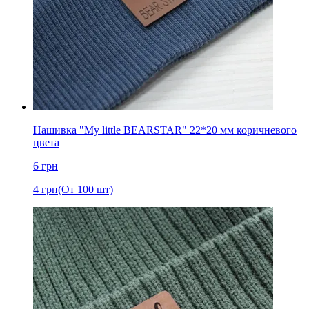
Нашивка "My little BEARSTAR" 22*20 мм коричневого
цвета
6
грн
4
грн
(От 100 шт)