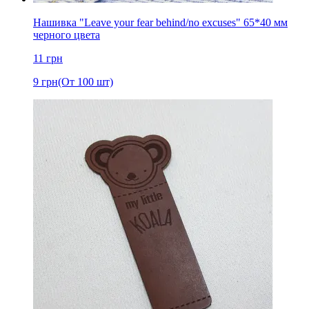
Нашивка "Leave your fear behind/no excuses" 65*40 мм
черного цвета
11
грн
9
грн
(От 100 шт)