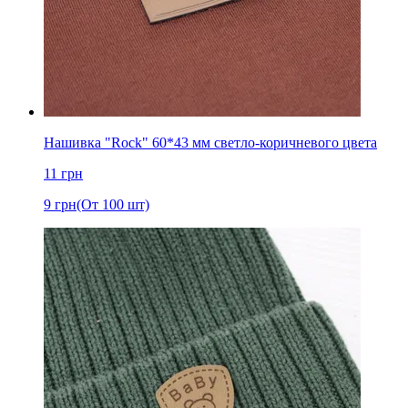
Нашивка "Rock" 60*43 мм светло-коричневого цвета
11
грн
9
грн
(От 100 шт)