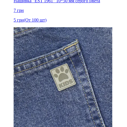
Нашивка "EST 1961" 10*50 мм серого цвета
7
грн
5
грн
(От 100 шт)