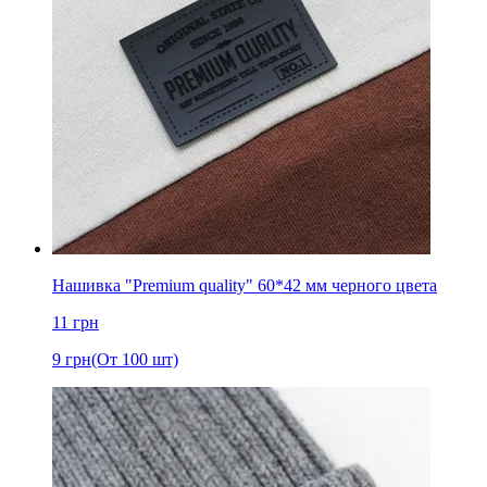
Нашивка "Premium quality" 60*42 мм черного цвета
11
грн
9
грн
(От 100 шт)