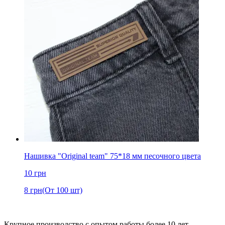
Нашивка "Original team" 75*18 мм песочного цвета
10
грн
8
грн
(От 100 шт)
Крупное производство с опытом работы более 10 лет.