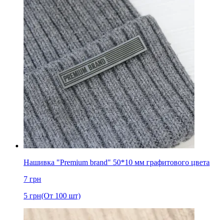
Нашивка "Premium brand" 50*10 мм графитового цвета
7
грн
5
грн
(От 100 шт)