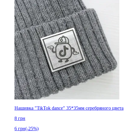
Нашивка "TikTok dance" 35*35мм серебряного цвета
8
грн
6
грн
(-25%)