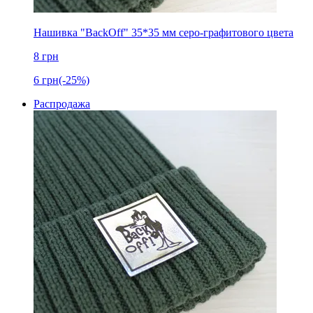
Нашивка "BackOff" 35*35 мм серо-графитового цвета
8
грн
6
грн
(-25%)
Распродажа