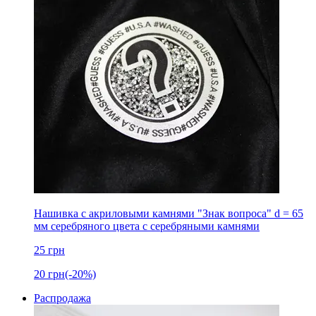
Нашивка с акриловыми камнями "Знак вопроса" d = 65
мм серебряного цвета с серебряными камнями
25
грн
20
грн
(-20%)
Распродажа