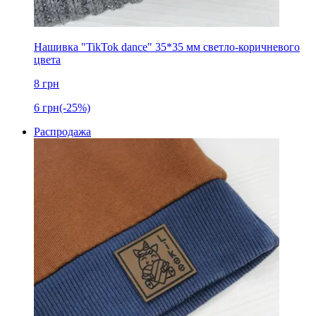
Нашивка "TikTok dance" 35*35 мм светло-коричневого
цвета
8
грн
6
грн
(-25%)
Распродажа