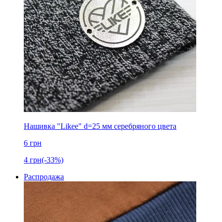
Нашивка "Likee" d=25 мм серебряного цвета
6
грн
4
грн
(-33%)
Распродажа