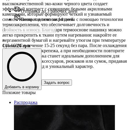
высококачественной эко-кожи черного цвета создает
эффектный контраст с сияющими белыми акриловыми
Отправка до 3 рабочих дней
камешками, которые формируют четкий и узнаваемый
символ. Камни надежно закреплены с помощью технологии
Возврат в течение 14 дней
термозакрепления, что обеспечивает долговечность и
стойкость к износу. Благодаря термооснове нашивку можно
легко прикрепить к ткани путем нагревания: накройте ее
-
пергаментной бумагой и нагревайте утюгом при температуре
+
140-160°C в течение 15-25 секунд без пара. После охлаждения
Сумма
:
20
грн
проверьте качество крепежа, а при необходимости повторите
процесс. Эта нашивка станет идеальным дополнением для
стильной одежды, аксессуаров, рюкзаков или сумок, придавая
им современный вид и уникальный характер.
Задать вопрос
Добавить в корзину
Похожие товары
Распродажа