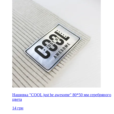
Нашивка "COOL just be awesome" 80*50 мм серебряного
цвета
14
грн