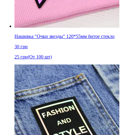
Нашивка "Очки звезды" 120*55мм битое стекло
30
грн
25
грн
(От 100 шт)