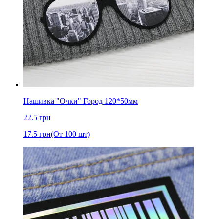
Нашивка "Очки" Город 120*50мм
22.5
грн
17.5
грн
(От 100 шт)