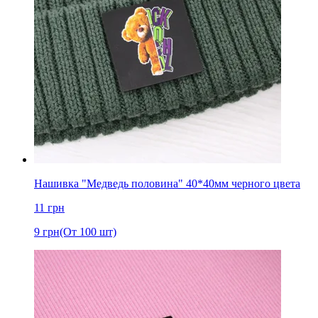
Нашивка "Медведь половина" 40*40мм черного цвета
11
грн
9
грн
(От 100 шт)