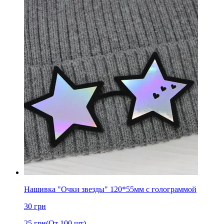
Нашивка "Очки звезды" 120*55мм с голограммой
30
грн
25
грн
(От 100 шт)