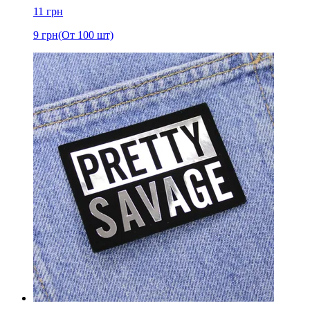
11
грн
9
грн
(От 100 шт)