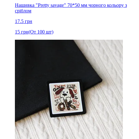
Нашивка "Pretty savage" 70*50 мм чорного кольору з
сріблом
17.5
грн
15
грн
(От 100 шт)