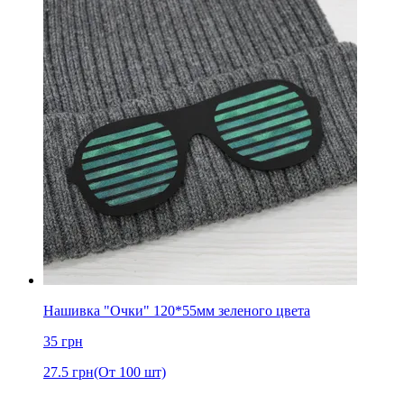
Нашивка "Очки" 120*55мм зеленого цвета
35
грн
27.5
грн
(От 100 шт)