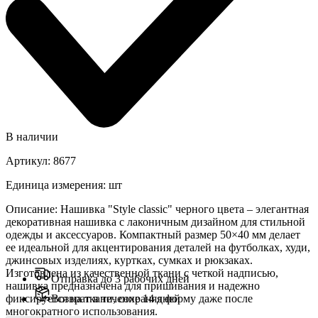
В наличии
Артикул
:
8677
Единица измерения
:
шт
Описание
:
Нашивка "Style classic" черного цвета – элегантная
декоративная нашивка с лаконичным дизайном для стильной
одежды и аксессуаров. Компактный размер 50×40 мм делает
ее идеальной для акцентирования деталей на футболках, худи,
джинсовых изделиях, куртках, сумках и рюкзаках.
Изготовлена ​​из качественной ткани с четкой надписью,
Отправка до 3 рабочих дней
нашивка предназначена для пришивания и надежно
фиксируется на ткани, сохраняя форму даже после
Возврат в течение 14 дней
многократного использования.