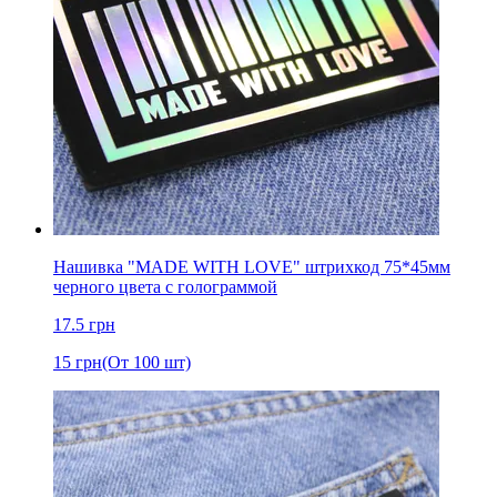
Нашивка "MADE WITH LOVE" штрихкод 75*45мм
черного цвета с голограммой
17.5
грн
15
грн
(От 100 шт)