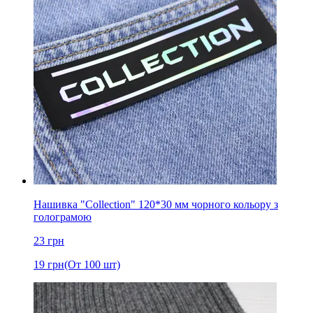
Нашивка "Collection" 120*30 мм чорного кольору з
голограмою
23
грн
19
грн
(От 100 шт)