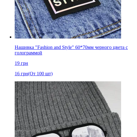
Нашивка "Fashion and Style" 60*70мм черного цвета с
голограммой
19
грн
16
грн
(От 100 шт)