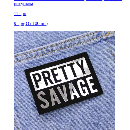
рисунком
11
грн
9
грн
(От 100 шт)