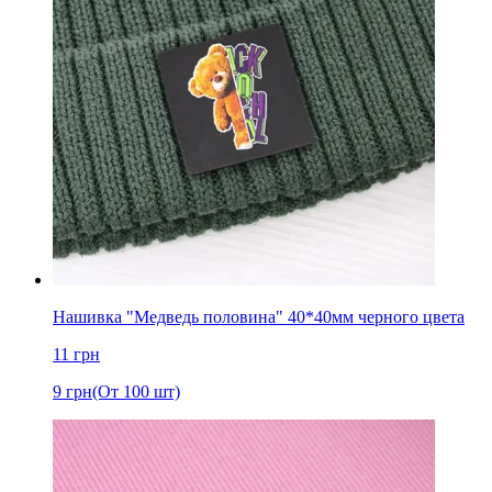
Нашивка "Медведь половина" 40*40мм черного цвета
11
грн
9
грн
(От 100 шт)