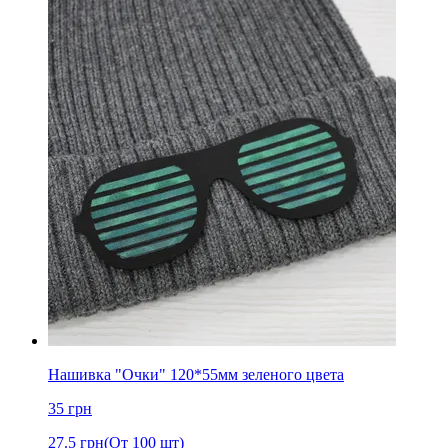
Нашивка "Очки" 120*55мм зеленого цвета
35
грн
27.5
грн
(От 100 шт)