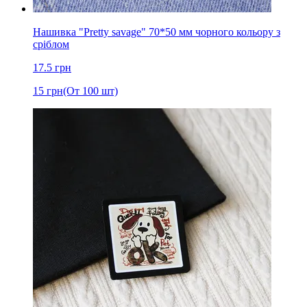
Нашивка "Pretty savage" 70*50 мм чорного кольору з
сріблом
17.5
грн
15
грн
(От 100 шт)