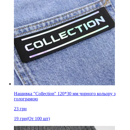
Нашивка "Collection" 120*30 мм чорного кольору з
голограмою
23
грн
19
грн
(От 100 шт)