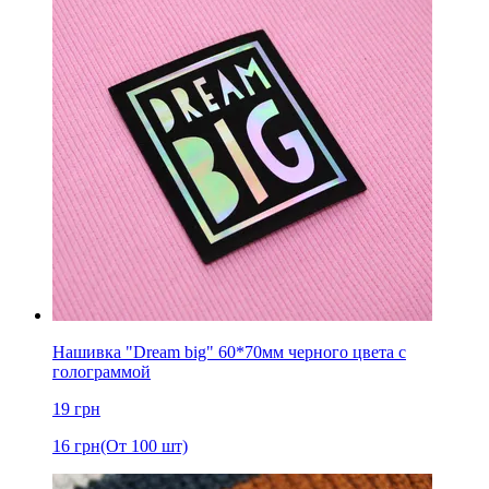
Нашивка "Dream big" 60*70мм черного цвета с
голограммой
19
грн
16
грн
(От 100 шт)