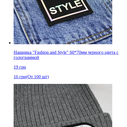
Нашивка "Fashion and Style" 60*70мм черного цвета с
голограммой
19
грн
16
грн
(От 100 шт)