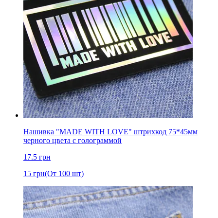
Нашивка "MADE WITH LOVE" штрихкод 75*45мм
черного цвета с голограммой
17.5
грн
15
грн
(От 100 шт)