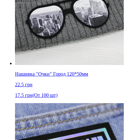
Нашивка "Очки" Город 120*50мм
22.5
грн
17.5
грн
(От 100 шт)