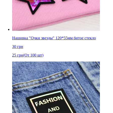
Нашивка "Очки звезды" 120*55мм битое стекло
30
грн
25
грн
(От 100 шт)