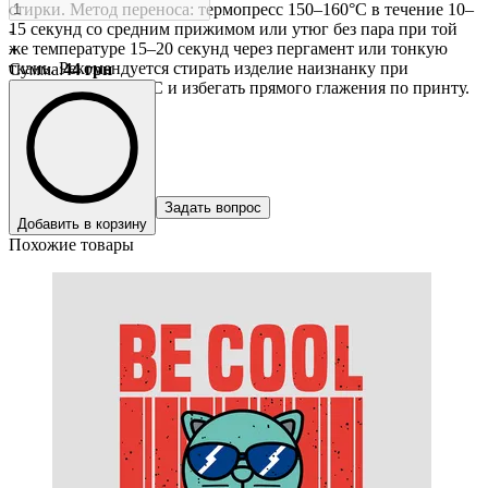
стирки. Метод переноса: термопресс 150–160°C в течение 10–
15 секунд со средним прижимом или утюг без пара при той
-
же температуре 15–20 секунд через пергамент или тонкую
+
ткань. Рекомендуется стирать изделие наизнанку при
Сумма
:
44
грн
температуре до 30°C и избегать прямого глажения по принту.
Задать вопрос
Добавить в корзину
Похожие товары