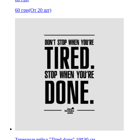
60
грн
(От 20 шт)
Термонаклейка "Tired done" 19*30 см