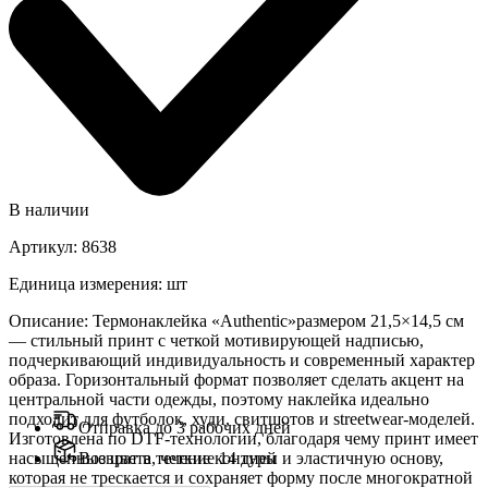
В наличии
Артикул
:
8638
Единица измерения
:
шт
Описание
:
Термонаклейка «Authentic»размером 21,5×14,5 см
— стильный принт с четкой мотивирующей надписью,
подчеркивающий индивидуальность и современный характер
образа. Горизонтальный формат позволяет сделать акцент на
центральной части одежды, поэтому наклейка идеально
подходит для футболок, худи, свитшотов и streetwear-моделей.
Отправка до 3 рабочих дней
Изготовлена ​​по DTF-технологии, благодаря чему принт имеет
насыщенные цвета, четкие контуры и эластичную основу,
Возврат в течение 14 дней
которая не трескается и сохраняет форму после многократной