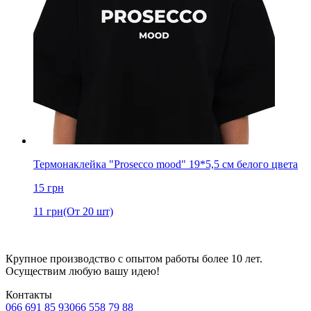
Термонаклейка "Prosecco mood" 19*5,5 см белого цвета
15
грн
11
грн
(От 20 шт)
Крупное производство с опытом работы более 10 лет.
Осуществим любую вашу идею!
Контакты
066 691 85 93
066 558 79 88