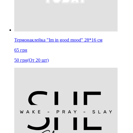
Термонаклейка "Im in good mood" 28*16 cм
65
грн
50
грн
(От 20 шт)