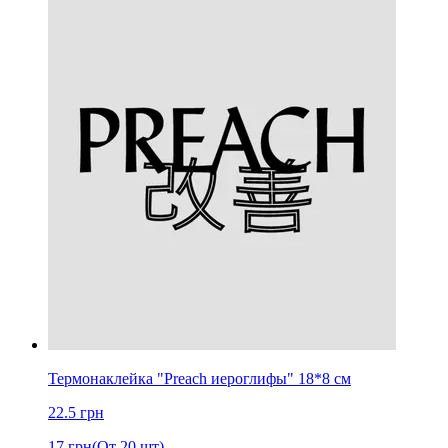
Термонаклейка "Preach иероглифы" 18*8 см
22.5
грн
17
грн
(От 20 шт)