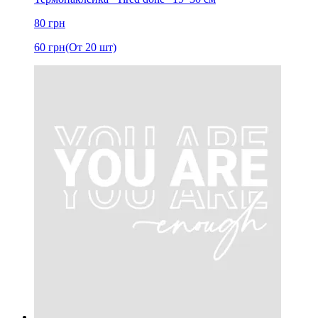
80
грн
60
грн
(От 20 шт)