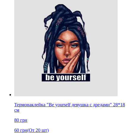
Термонаклейка "Be yourself девушка с дредами" 28*18
см
80
грн
60
грн
(От 20 шт)