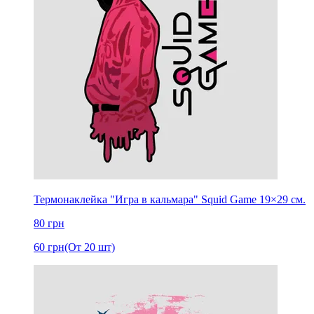
Термонаклейка "Игра в кальмара" Squid Game 19×29 см.
80
грн
60
грн
(От 20 шт)