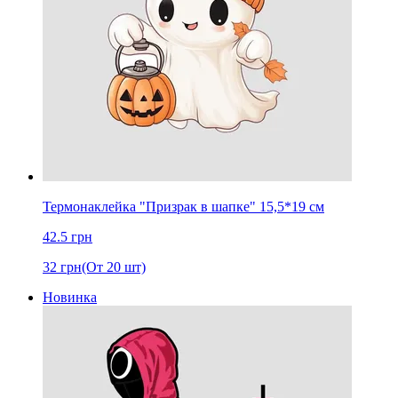
Термонаклейка "Призрак в шапке" 15,5*19 cм
42.5
грн
32
грн
(От 20 шт)
Новинка