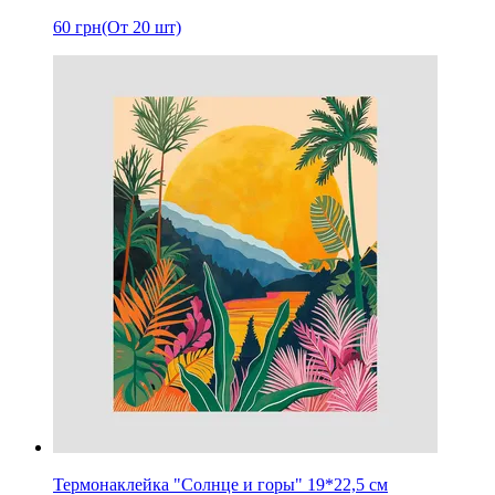
60
грн
(От 20 шт)
Термонаклейка "Солнце и горы" 19*22,5 см