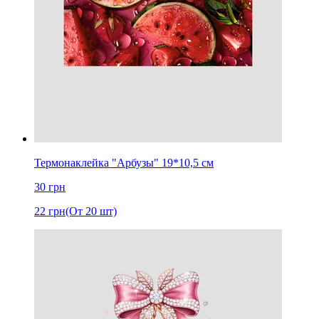
Термонаклейка "Арбузы" 19*10,5 см
30
грн
22
грн
(От 20 шт)