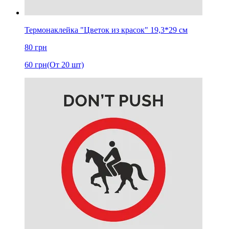
Термонаклейка "Цветок из красок" 19,3*29 см
80
грн
60
грн
(От 20 шт)