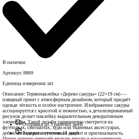
В наличии
Артикул
:
8869
Единица измерения
:
шт
Описание
:
Термонаклейка «Дерево сакуры» (22×19 см) —
изящный принт с атмосферным дизайном, который придаёт
одежде лёгкость и особое настроение. Изображение сакуры
ассоциируется с красотой и нежностью, а детализированный
рисунок делает наклейку выразительным декоративным
элементом. Такой дизайн гармонично смотрится на
Отправка до 3 рабочих дней
футболках, свитшотах, худи или тканевых аксессуарах,
добавляя изделию эстетичный акцент и оригинальность.
Возврат в течение 14 дней
Принт хорошо передаёт мелкие детали и насыщенность