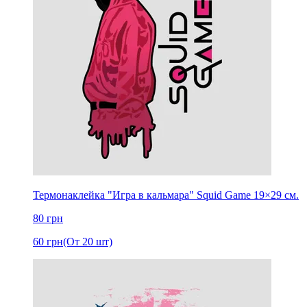
Термонаклейка "Игра в кальмара" Squid Game 19×29 см.
80
грн
60
грн
(От 20 шт)