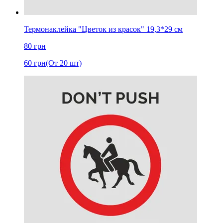
Термонаклейка "Цветок из красок" 19,3*29 см
80
грн
60
грн
(От 20 шт)