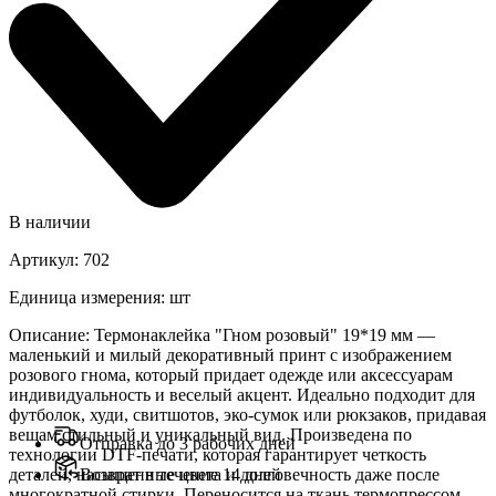
В наличии
Артикул
:
702
Единица измерения
:
шт
Описание
:
Термонаклейка "Гном розовый" 19*19 мм —
маленький и милый декоративный принт с изображением
розового гнома, который придает одежде или аксессуарам
индивидуальность и веселый акцент. Идеально подходит для
футболок, худи, свитшотов, эко-сумок или рюкзаков, придавая
вещам стильный и уникальный вид. Произведена по
Отправка до 3 рабочих дней
технологии DTF-печати, которая гарантирует четкость
деталей, насыщенные цвета и долговечность даже после
Возврат в течение 14 дней
многократной стирки. Переносится на ткань термопрессом