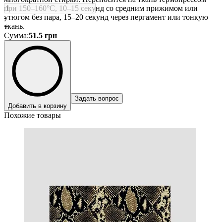
при 150–160°C, 10–15 секунд со средним прижимом или
утюгом без пара, 15–20 секунд через пергамент или тонкую
-
ткань.
+
Сумма
:
51.5
грн
Задать вопрос
Добавить в корзину
Похожие товары