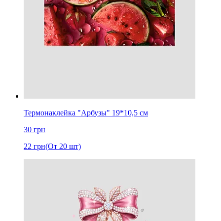
Термонаклейка "Арбузы" 19*10,5 см
30
грн
22
грн
(От 20 шт)