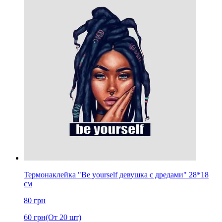
Термонаклейка "Be yourself девушка с дредами" 28*18
см
80
грн
60
грн
(От 20 шт)