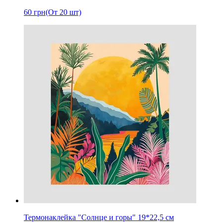
60
грн
(От 20 шт)
Термонаклейка "Солнце и горы" 19*22,5 см