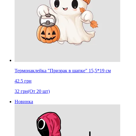
Термонаклейка "Призрак в шапке" 15,5*19 cм
42.5
грн
32
грн
(От 20 шт)
Новинка