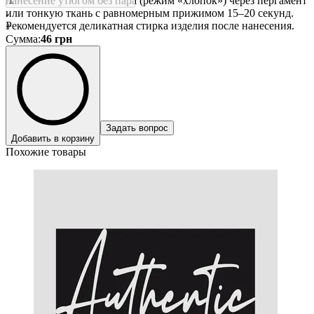
нанесение утюгом без пара (режим «хлопок») через пергамент
или тонкую ткань с равномерным прижимом 15–20 секунд.
-
Рекомендуется деликатная стирка изделия после нанесения.
+
Сумма
:
46
грн
Задать вопрос
Добавить в корзину
Похожие товары