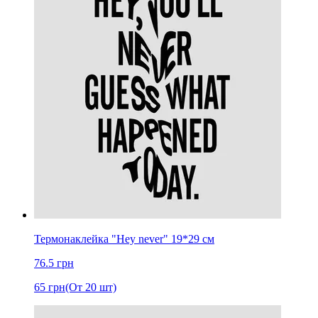
Термонаклейка "Hey never" 19*29 см
76.5
грн
65
грн
(От 20 шт)