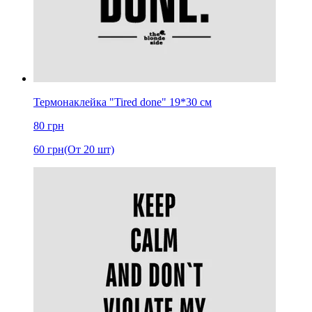
Термонаклейка "Tired done" 19*30 см
80
грн
60
грн
(От 20 шт)