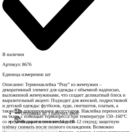
В наличии
Артикул
:
8676
Единица измерения
:
шт
Описание
:
Термонаклейка “Pray” из жемчужин –
декоративный элемент для одежды с объемной надписью,
выложенной жемчужинами, что создает деликатный блеск и
выразительный акцент. Подходит для женской, подростковой
и детской одежды: футболок, худи, свитшотов, платьев, а
также для декорирования аксессуаров. Наклейка переносится
Отправка до 3 рабочих дней
на ткань с помощью термопресса при температуре 150–160°C
со средним давлением в течение 10–12 секунд; защитную
Возврат в течение 14 дней
плёнку снимать после полного охлаждения. Возможно