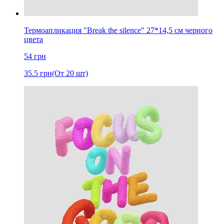
Термоапликация "Break the silence" 27*14,5 см черного
цвета
54
грн
35.5
грн
(От 20 шт)