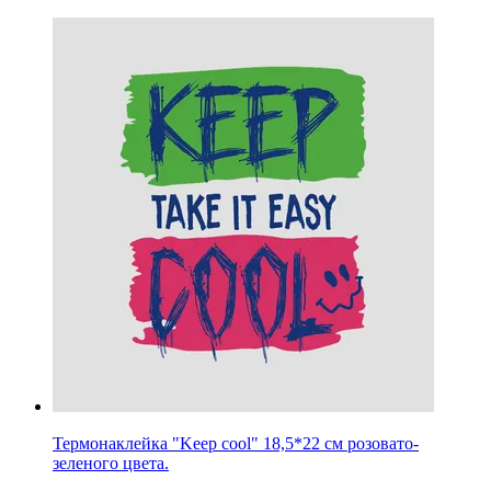
Термонаклейка "Keep cool" 18,5*22 см розовато-
зеленого цвета.