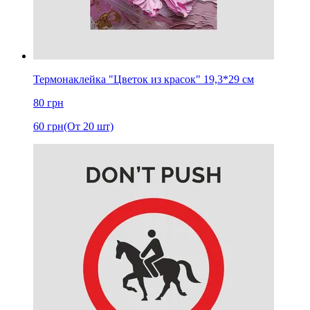
Термонаклейка "Цветок из красок" 19,3*29 см
80
грн
60
грн
(От 20 шт)