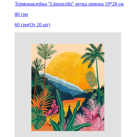
Термонаклейка "Limoncello" ветка лимона 19*28 см
80
грн
60
грн
(От 20 шт)