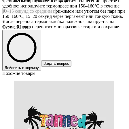
трескается и не тускнеет со временем. Нанесение простое и
Возврат в течение 14 дней
удобное: используйте термопресс при 150–160°C в течение
10–15 секунд со средним прижимом или утюгом без пара при
150–160°C, 15–20 секунд через пергамент или тонкую ткань.
-
После переноса термонаклейка надежно фиксируется на
+
ткани, хорошо переносит многоразовые стирки и сохраняет
Сумма
:
51
грн
аккуратный вид.
Задать вопрос
Добавить в корзину
Похожие товары