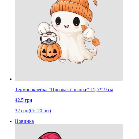
Термонаклейка "Призрак в шапке" 15,5*19 cм
42.5
грн
32
грн
(От 20 шт)
Новинка