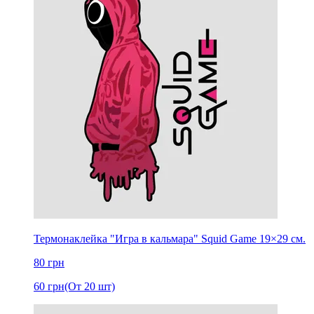
Термонаклейка "Игра в кальмара" Squid Game 19×29 см.
80
грн
60
грн
(От 20 шт)