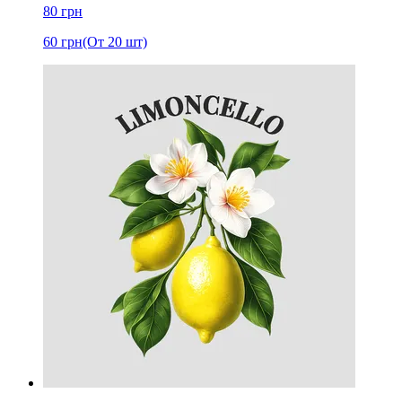
80
грн
60
грн
(От 20 шт)