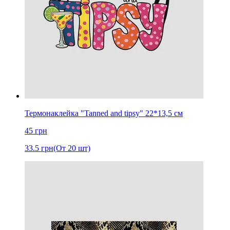
Термонаклейка "Tanned and tipsy" 22*13,5 см
45
грн
33.5
грн
(От 20 шт)