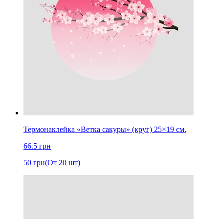
Термонаклейка «Ветка сакуры» (круг) 25×19 см.
66.5
грн
50
грн
(От 20 шт)