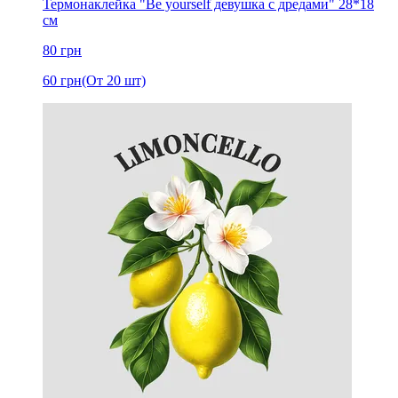
Термонаклейка "Be yourself девушка с дредами" 28*18
см
80
грн
60
грн
(От 20 шт)