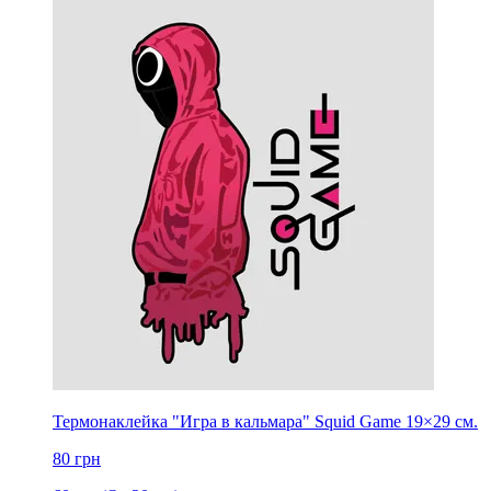
Термонаклейка "Игра в кальмара" Squid Game 19×29 см.
80
грн