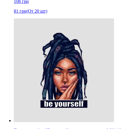
108
грн
81
грн
(От 20 шт)