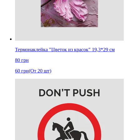
Термонаклейка "Цветок из красок" 19,3*29 см
80
грн
60
грн
(От 20 шт)