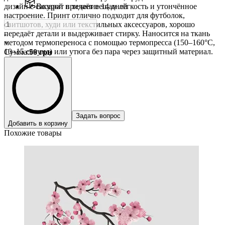
дизайн с сакурой придаёт вещам лёгкость и утончённое
Возврат в течение 14 дней
настроение. Принт отлично подходит для футболок,
свитшотов, худи или текстильных аксессуаров, хорошо
передаёт детали и выдерживает стирку. Наносится на ткань
-
методом термопереноса с помощью термопресса (150–160°C,
+
10–15 секунд) или утюга без пара через защитный материал.
Сумма
:
50
грн
Задать вопрос
Добавить в корзину
Похожие товары