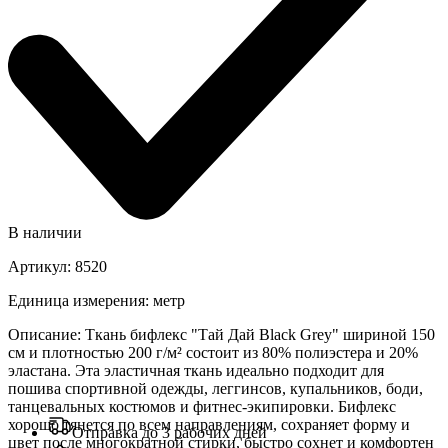
В наличии
Артикул
:
8520
Единица измерения
:
метр
Описание
:
Ткань бифлекс "Тай Дай Black Grey" шириной 150
см и плотностью 200 г/м² состоит из 80% полиэстера и 20%
эластана. Эта эластичная ткань идеально подходит для
пошива спортивной одежды, леггинсов, купальников, боди,
танцевальных костюмов и фитнес-экипировки. Бифлекс
хорошо тянется по всем направлениям, сохраняет форму и
Отправка до 3 рабочих дней
цвет после многократной стирки, быстро сохнет и комфортен