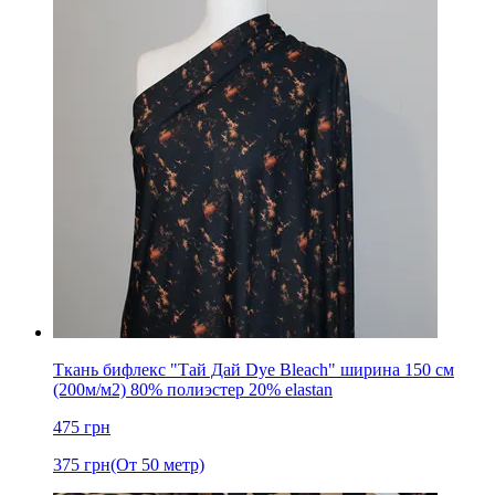
Ткань бифлекс "Тай Дай Dye Bleach" ширина 150 см
(200м/м2) 80% полиэстер 20% elastan
475
грн
375
грн
(От 50 метр)