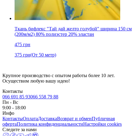
Ткань бифлекс "Тай дай желто голубой" ширина 150 см
(200м/м2) 80% полиэстер 20% эластан
475
грн
375
грн
(От 50 метр)
Крупное производство с опытом работы более 10 лет.
Осуществим любую вашу идею!
Контакты
066 691 85 93
066 558 79 88
Пн
-
Вс
9:00 - 18:00
Инфо
Контакты
Оплата
Доставка
Возврат и обмен
Публичная
оферта
Политика конфиденциальности
Настройки cookies
Следите за нами