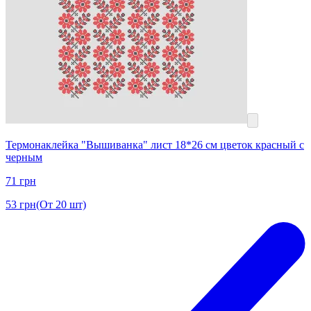
Термонаклейка "Вышиванка" лист 18*26 см цветок красный с
черным
71
грн
53
грн
(От 20 шт)