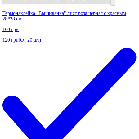
Термонаклейка "Вышиванка" лист роза черная с красным
28*38 см
160
грн
120
грн
(От 20 шт)