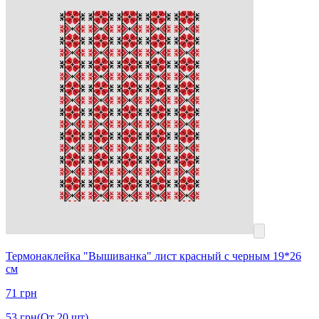
Термонаклейка "Вышиванка" лист красный с черным 19*26
см
71
грн
53
грн
(От 20 шт)