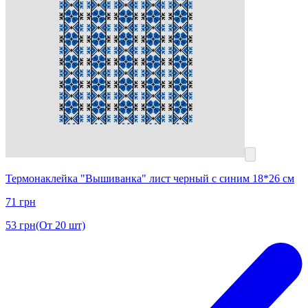
Термонаклейка "Вышиванка" лист черный с синим 18*26 см
71
грн
53
грн
(От 20 шт)