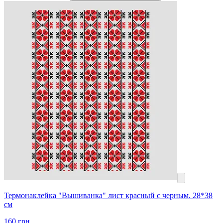
Термонаклейка "Вышиванка" лист красный с черным. 28*38
см
160
грн