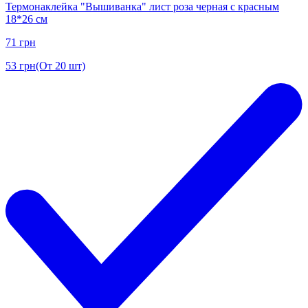
Термонаклейка "Вышиванка" лист роза черная с красным
18*26 см
71
грн
53
грн
(От 20 шт)