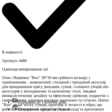
В наявності
Артикул
:
4486
Одиниця вимірювання
:
шт
Опис
:
Нашивка "Boo" 30*30 мм срібного кольору з
гравіюванням – компактний, стильний і трендовий аксесуар
для прикрашання одягу, рюкзаків, сумок, головних уборів або
аксесуарів у молодіжному та вуличному стилі. Завдяки
мінімалістичному дизайну та ефектному срібному покриттю з
гравіюванням, нашивка виглядає вишукано та сучасно. Напис
Відправка до 3 робочіх днів
"Boo" додає нотку гумору, креативу й легкості в образ, що
робить її популярною серед підлітків, молоді та креативних
Повернення протягом 14 днів