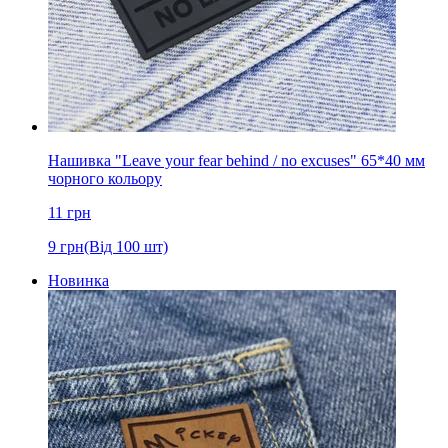
Нашивка "Leave your fear behind / no excuses" 65*40 мм
чорного кольору
11
грн
9
грн
(Від 100 шт)
Новинка