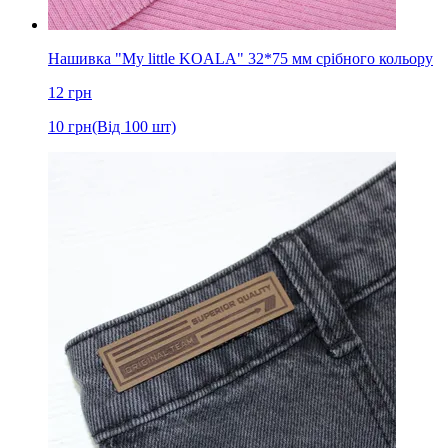
Нашивка "My little KOALA" 32*75 мм срібного кольору
12
грн
10
грн
(Від 100 шт)