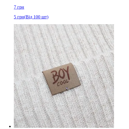
7
грн
5
грн
(Від 100 шт)