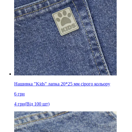
Нашивка "Kids" лапка 20*25 мм сірого кольору
6
грн
4
грн
(Від 100 шт)