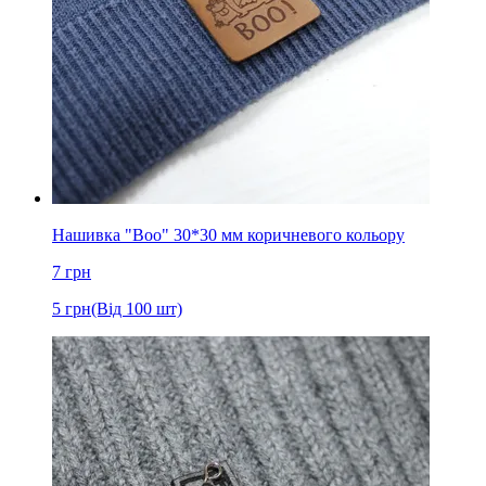
Нашивка "Boo" 30*30 мм коричневого кольору
7
грн
5
грн
(Від 100 шт)