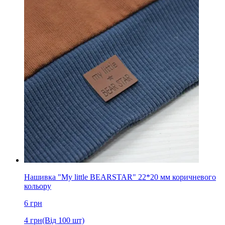
Нашивка "My little BEARSTAR" 22*20 мм коричневого
кольору
6
грн
4
грн
(Від 100 шт)