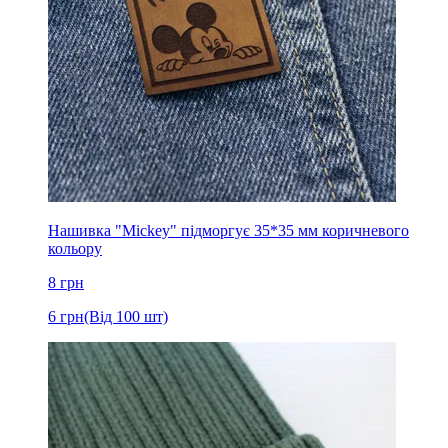
Нашивка "Mickey" підморгує 35*35 мм коричневого
кольору
8
грн
6
грн
(Від 100 шт)