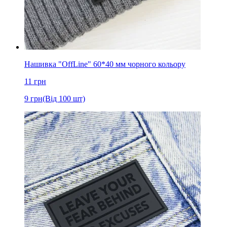
Нашивка "OffLine" 60*40 мм чорного кольору
11
грн
9
грн
(Від 100 шт)