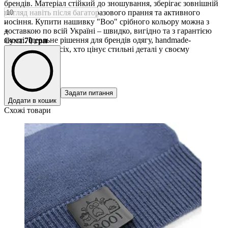
брендів. Матеріал стійкий до зношування, зберігає зовнішній
вигляд навіть після багаторазового прання та активного
носіння. Купити нашивку "Boo" срібного кольору можна з
-
доставкою по всій Україні – швидко, вигідно та з гарантією
+
якості. Ідеальне рішення для брендів одягу, handmade-
Сума
:
70
грн
виробників та всіх, хто цінує стильні деталі у своєму
гардеробі.
Задати питання
Додати в кошик
Схожі товари