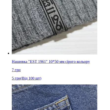
Нашивка "EST 1961" 10*50 мм сірого кольору
7
грн
5
грн
(Від 100 шт)