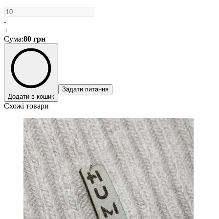
-
+
Сума
:
80
грн
Задати питання
Додати в кошик
Схожі товари