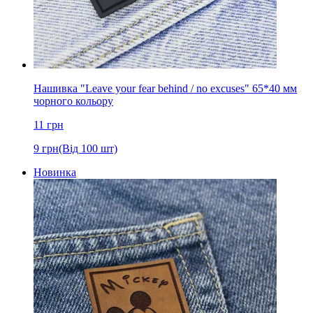
Нашивка "Leave your fear behind / no excuses" 65*40 мм
чорного кольору
11
грн
9
грн
(Від 100 шт)
Новинка