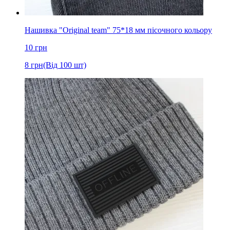
Нашивка "Original team" 75*18 мм пісочного кольору
10
грн
8
грн
(Від 100 шт)