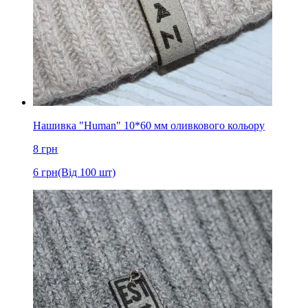
Нашивка "Human" 10*60 мм оливкового кольору
8
грн
6
грн
(Від 100 шт)