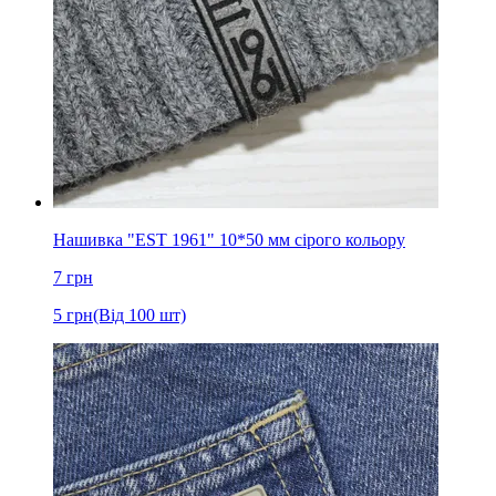
Нашивка "EST 1961" 10*50 мм сірого кольору
7
грн
5
грн
(Від 100 шт)