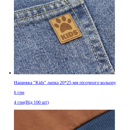
Нашивка "Kids" лапка 20*25 мм пісочного кольору
6
грн
4
грн
(Від 100 шт)