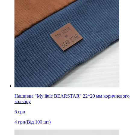
Нашивка "My little BEARSTAR" 22*20 мм коричневого
кольору
6
грн
4
грн
(Від 100 шт)