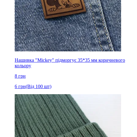
Нашивка "Mickey" підморгує 35*35 мм коричневого
кольору
8
грн
6
грн
(Від 100 шт)