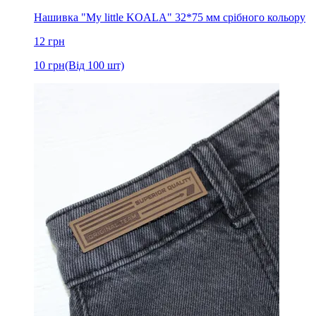
Нашивка "My little KOALA" 32*75 мм срібного кольору
12
грн
10
грн
(Від 100 шт)