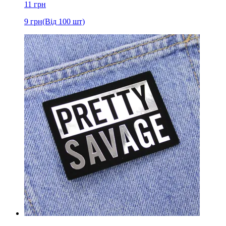
11
грн
9
грн
(Від 100 шт)