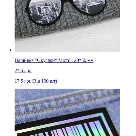
Нашивка "Окуляри" Місто 120*50 мм
22.5
грн
17.5
грн
(Від 100 шт)