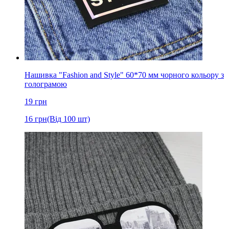
Нашивка "Fashion and Style" 60*70 мм чорного кольору з
голограмою
19
грн
16
грн
(Від 100 шт)