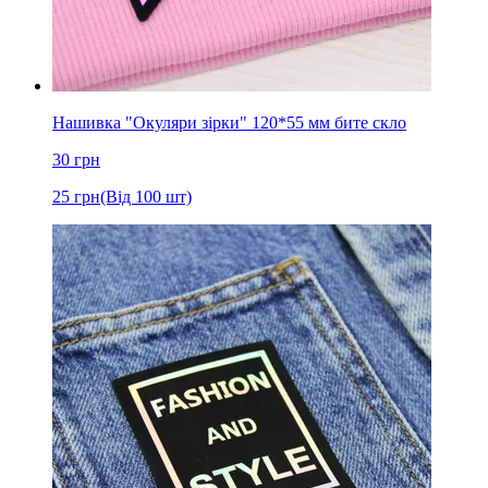
Нашивка "Окуляри зірки" 120*55 мм бите скло
30
грн
25
грн
(Від 100 шт)