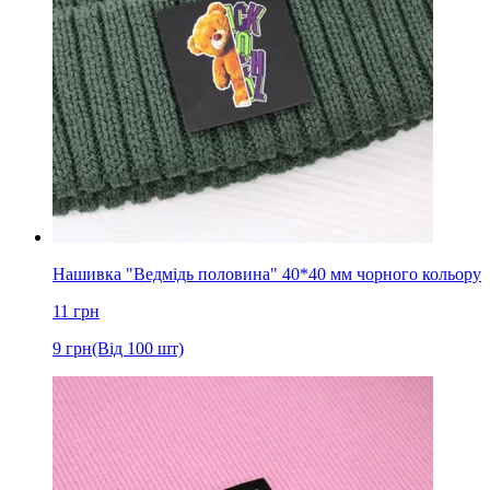
Нашивка "Ведмідь половина" 40*40 мм чорного кольору
11
грн
9
грн
(Від 100 шт)