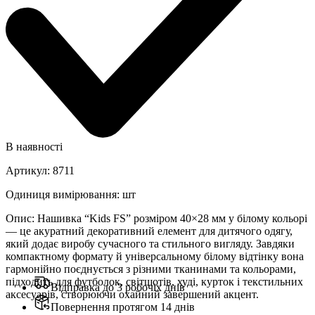
В наявності
Артикул
:
8711
Одиниця вимірювання
:
шт
Опис
:
Нашивка “Kids FS” розміром 40×28 мм у білому кольорі
— це акуратний декоративний елемент для дитячого одягу,
який додає виробу сучасного та стильного вигляду. Завдяки
компактному формату й універсальному білому відтінку вона
гармонійно поєднується з різними тканинами та кольорами,
підходить для футболок, світшотів, худі, курток і текстильних
Відправка до 3 робочіх днів
аксесуарів, створюючи охайний завершений акцент.
Повернення протягом 14 днів