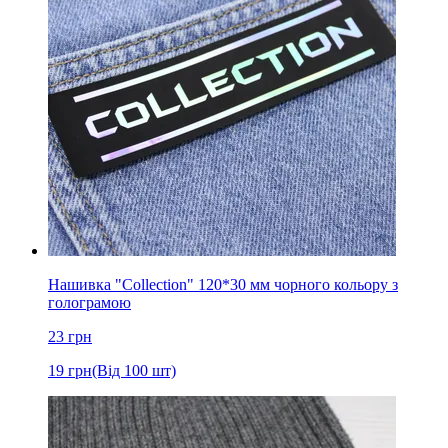
Нашивка "Collection" 120*30 мм чорного кольору з
голограмою
23
грн
19
грн
(Від 100 шт)