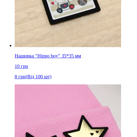
Нашивка "Hippo boy" 35*35 мм
10
грн
8
грн
(Від 100 шт)