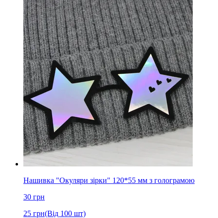
Нашивка "Окуляри зірки" 120*55 мм з голограмою
30
грн
25
грн
(Від 100 шт)