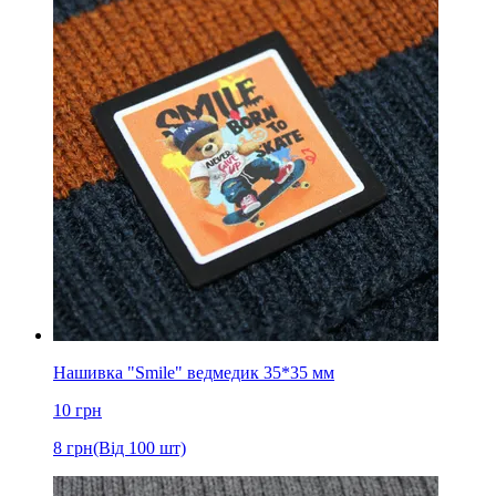
Нашивка "Smile" ведмедик 35*35 мм
10
грн
8
грн
(Від 100 шт)