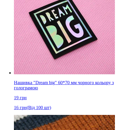
Нашивка "Dream big" 60*70 мм чорного кольору з
голограмою
19
грн
16
грн
(Від 100 шт)