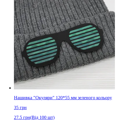
Нашивка "Окуляри" 120*55 мм зеленого кольору
35
грн
27.5
грн
(Від 100 шт)