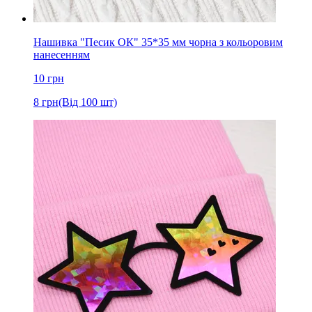
Нашивка "Песик ОК" 35*35 мм чорна з кольоровим
нанесенням
10
грн
8
грн
(Від 100 шт)