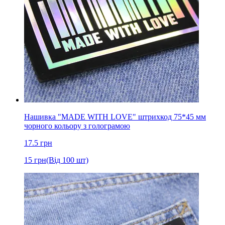
Нашивка "MADE WITH LOVE" штрихкод 75*45 мм
чорного кольору з голограмою
17.5
грн
15
грн
(Від 100 шт)