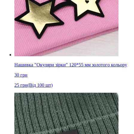
Нашивка "Окуляри зірки" 120*55 мм золотого кольору
30
грн
25
грн
(Від 100 шт)