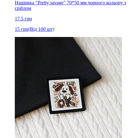
Нашивка "Pretty savage" 70*50 мм чорного кольору з
сріблом
17.5
грн
15
грн
(Від 100 шт)