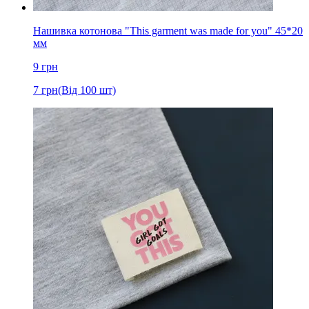
Нашивка котонова "This garment was made for you" 45*20
мм
9
грн
7
грн
(Від 100 шт)