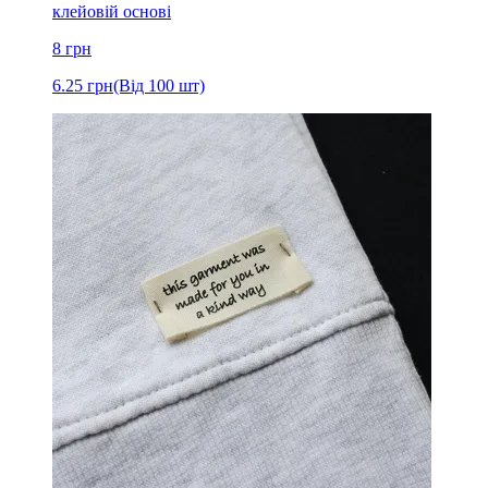
клейовій основі
8
грн
6.25
грн
(Від 100 шт)