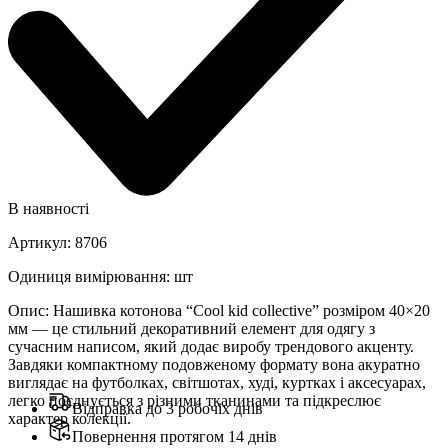
В наявності
Артикул
:
8706
Одиниця вимірювання
:
шт
Опис
:
Нашивка котонова “Cool kid collective” розміром 40×20
мм — це стильний декоративний елемент для одягу з
сучасним написом, який додає виробу трендового акценту.
Завдяки компактному подовженому формату вона акуратно
виглядає на футболках, світшотах, худі, куртках і аксесуарах,
легко поєднується з різними тканинами та підкреслює
Відправка до 3 робочіх днів
характер колекції.
Повернення протягом 14 днів