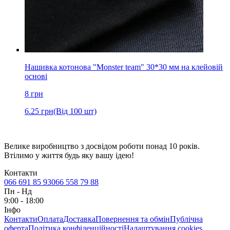
Нашивка котонова "Monster team" 30*30 мм на клейовій
основі
8
грн
6.25
грн
(Від 100 шт)
Велике виробництво з досвідом роботи понад 10 років.
Втілимо у життя будь яку вашу ідею!
Контакти
066 691 85 93
066 558 79 88
Пн
-
Нд
9:00 - 18:00
Інфо
Контакти
Оплата
Доставка
Повернення та обмін
Публічна
оферта
Політика конфіденційності
Налаштування cookies