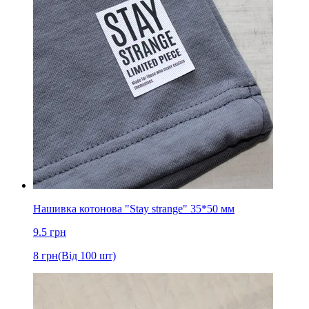
Нашивка котонова "Stay strange" 35*50 мм
9.5
грн
8
грн
(Від 100 шт)