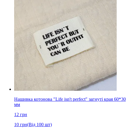
Нашивка котонова "Life isn't perfect" загнуті края 60*30
мм
12
грн
10
грн
(Від 100 шт)