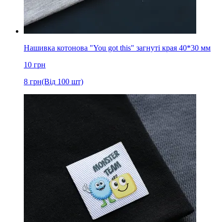
Нашивка котонова "You got this" загнуті края 40*30 мм
10
грн
8
грн
(Від 100 шт)