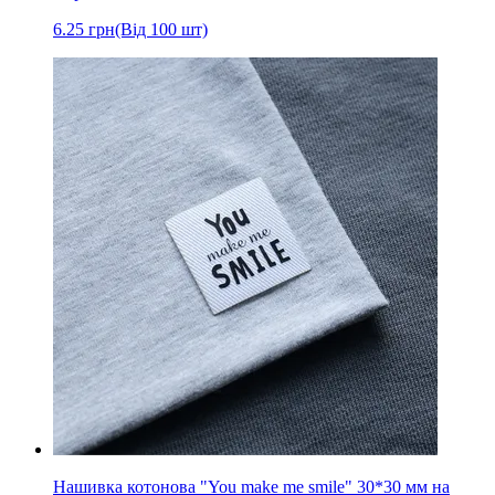
6.25
грн
(Від 100 шт)
Нашивка котонова "You make me smile" 30*30 мм на