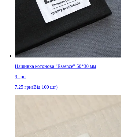
Нашивка котонова "Essence" 50*30 мм
9
грн
7.25
грн
(Від 100 шт)