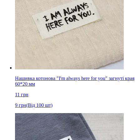
Нашивка котонова "I'm always here for you" загнуті края
60*20 мм
11
грн
9
грн
(Від 100 шт)