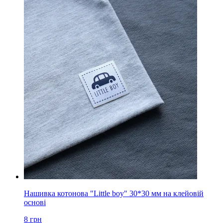
Нашивка котонова "Little boy" 30*30 мм на клейовій
основі
8
грн