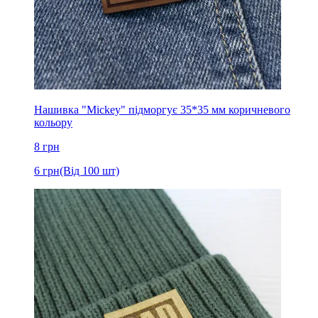
Нашивка "Mickey" підморгує 35*35 мм коричневого
кольору
8
грн
6
грн
(Від 100 шт)