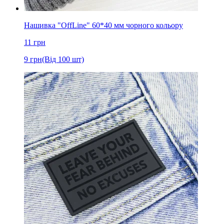
Нашивка "OffLine" 60*40 мм чорного кольору
11
грн
9
грн
(Від 100 шт)