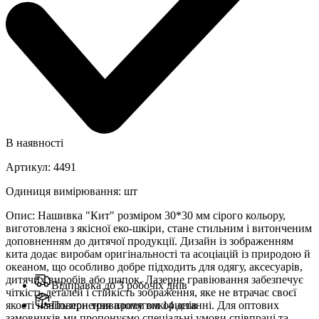
В наявності
Артикул
:
4491
Одиниця вимірювання
:
шт
Опис
:
Нашивка "Кит" розміром 30*30 мм сірого кольору,
виготовлена з якісної еко-шкіри, стане стильним і витонченим
доповненням до дитячої продукції. Дизайн із зображенням
кита додає виробам оригінальності та асоціацій із природою й
океаном, що особливо добре підходить для одягу, аксесуарів,
дитячих виробів або шапок. Лазерне гравіювання забезпечує
Відправка до 3 робочіх днів
чіткість деталей і стійкість зображення, яке не втрачає своєї
якості навіть при тривалому використанні. Для оптових
Повернення протягом 14 днів
замовників ми пропонуємо спеціальні умови співпраці та