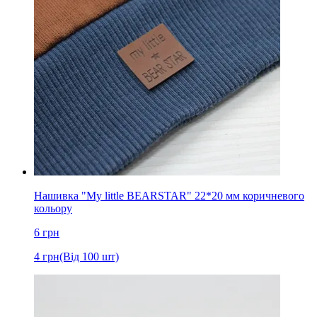
Нашивка "My little BEARSTAR" 22*20 мм коричневого
кольору
6
грн
4
грн
(Від 100 шт)