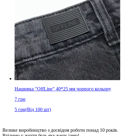
Нашивка "OffLine" 40*25 мм чорного кольору
7
грн
5
грн
(Від 100 шт)
Велике виробництво з досвідом роботи понад 10 років.
Втілимо у життя будь яку вашу ідею!