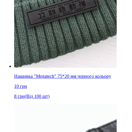
Нашивка "Megatech" 75*20 мм чорного кольору
10
грн
8
грн
(Від 100 шт)