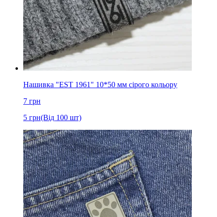
Нашивка "EST 1961" 10*50 мм сірого кольору
7
грн
5
грн
(Від 100 шт)