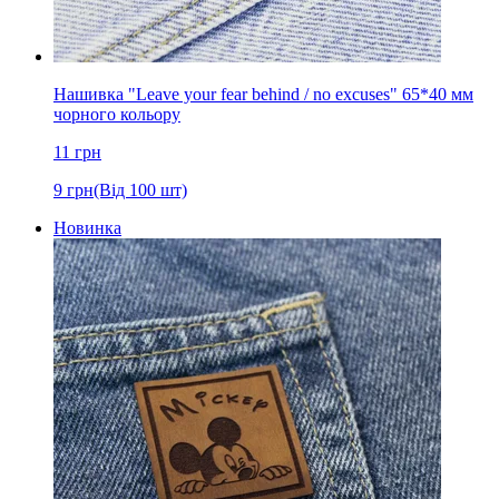
Нашивка "Leave your fear behind / no excuses" 65*40 мм
чорного кольору
11
грн
9
грн
(Від 100 шт)
Новинка