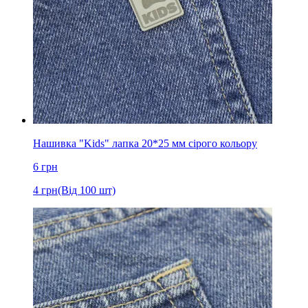
Нашивка "Kids" лапка 20*25 мм сірого кольору
6
грн
4
грн
(Від 100 шт)