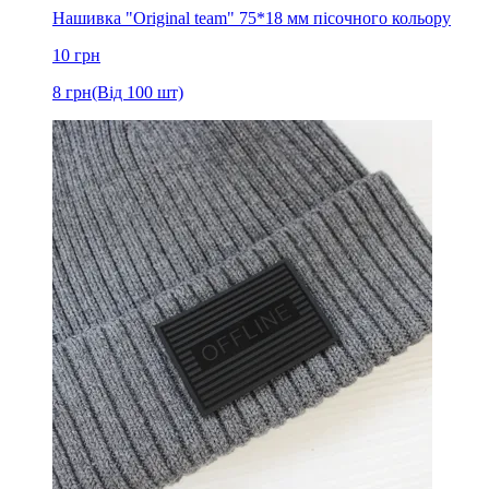
Нашивка "Original team" 75*18 мм пісочного кольору
10
грн
8
грн
(Від 100 шт)