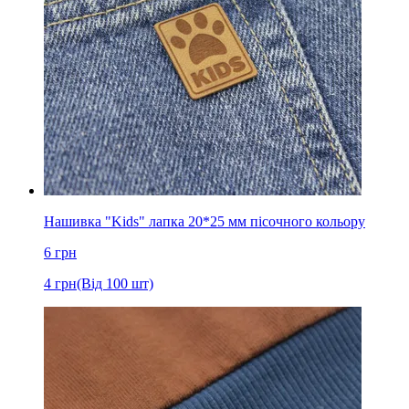
Нашивка "Kids" лапка 20*25 мм пісочного кольору
6
грн
4
грн
(Від 100 шт)