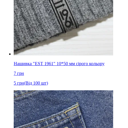
Нашивка "EST 1961" 10*50 мм сірого кольору
7
грн
5
грн
(Від 100 шт)