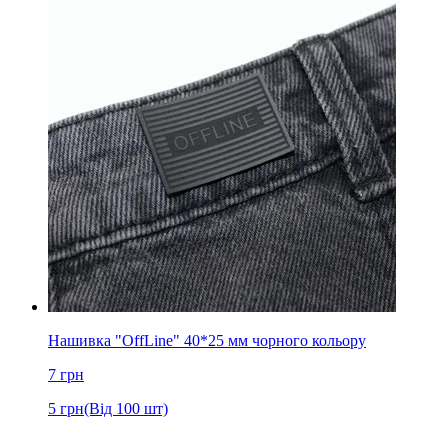
Нашивка "OffLine" 40*25 мм чорного кольору
7
грн
5
грн
(Від 100 шт)