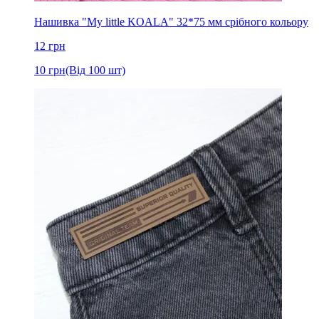
Нашивка "My little KOALA" 32*75 мм срібного кольору
12
грн
10
грн
(Від 100 шт)