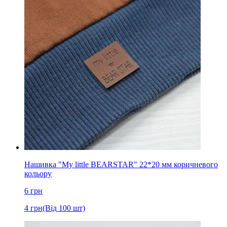
Нашивка "My little BEARSTAR" 22*20 мм коричневого
кольору
6
грн
4
грн
(Від 100 шт)