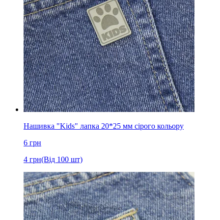
Нашивка "Kids" лапка 20*25 мм сірого кольору
6
грн
4
грн
(Від 100 шт)