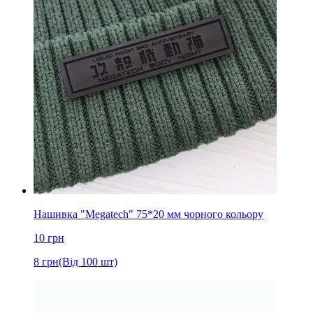
Нашивка "Megatech" 75*20 мм чорного кольору
10
грн
8
грн
(Від 100 шт)