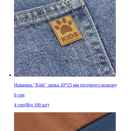
Нашивка "Kids" лапка 20*25 мм пісочного кольору
6
грн
4
грн
(Від 100 шт)