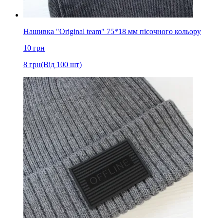
Нашивка "Original team" 75*18 мм пісочного кольору
10
грн
8
грн
(Від 100 шт)