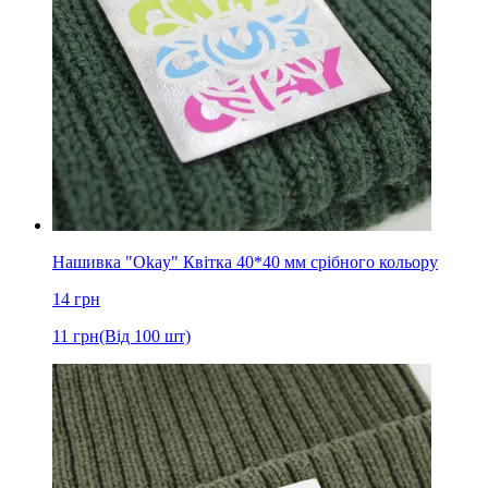
Нашивка "Okay" Квітка 40*40 мм срібного кольору
14
грн
11
грн
(Від 100 шт)