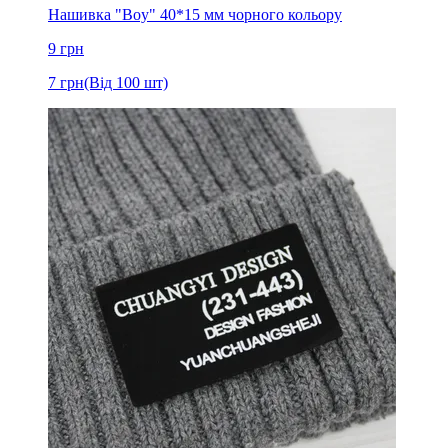
Нашивка "Boy" 40*15 мм чорного кольору
9
грн
7
грн
(Від 100 шт)