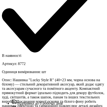
В наявності
Артикул
:
8772
Одиниця вимірювання
:
шт
Опис
:
Нашивка "Lucky Style R" (40×23 мм, чорна основа на
білому) — стильний декоративний аксесуар, який додає одягу
та аксесуарам сучасного та помітного акценту. Компактний
прямокутний формат ідеально підходить для декору футболок,
худі, світшотів, а також шапок, панам та інших текстильних
виробів. Поєднання чорної основи та білого фону робить
Відправка до 3 робочіх днів
нашивку ефектною та гармонійно підкреслює деталі дизайну.