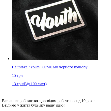
Нашивка "Youth" 60*40 мм чорного кольору
15
грн
13
грн
(Від 100 лист)
Велике виробництво з досвідом роботи понад 10 років.
Втілимо у життя будь яку вашу ідею!