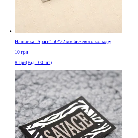
Нашивка "Space" 50*22 мм бежевого кольору
10
грн
8
грн
(Від 100 шт)