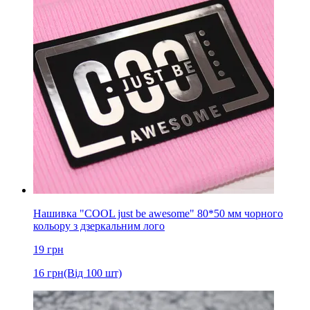
Нашивка "COOL just be awesome" 80*50 мм чорного
кольору з дзеркальним лого
19
грн
16
грн
(Від 100 шт)