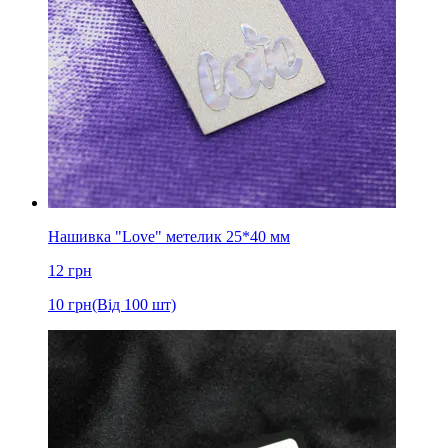
Нашивка "Love" метелик 25*40 мм
12
грн
10
грн
(Від 100 шт)