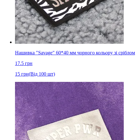
Нашивка "Savage" 60*40 мм чорного кольору зі сріблом
17.5
грн
15
грн
(Від 100 шт)