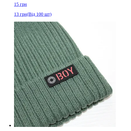
15
грн
13
грн
(Від 100 шт)