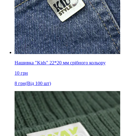
Нашивка "Kids" 22*20 мм срібного кольору
10
грн
8
грн
(Від 100 шт)