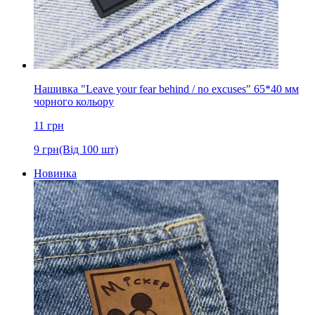
Нашивка "Leave your fear behind / no excuses" 65*40 мм
чорного кольору
11
грн
9
грн
(Від 100 шт)
Новинка