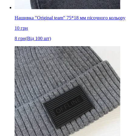
Нашивка "Original team" 75*18 мм пісочного кольору
10
грн
8
грн
(Від 100 шт)