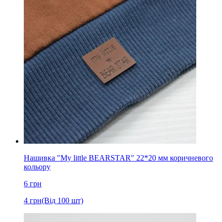
Нашивка "My little BEARSTAR" 22*20 мм коричневого
кольору
6
грн
4
грн
(Від 100 шт)