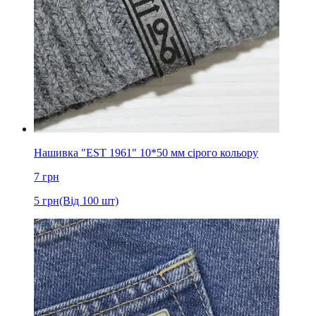
Нашивка "EST 1961" 10*50 мм сірого кольору
7
грн
5
грн
(Від 100 шт)