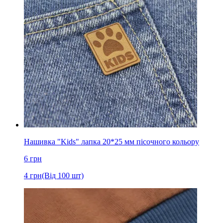
Нашивка "Kids" лапка 20*25 мм пісочного кольору
6
грн
4
грн
(Від 100 шт)