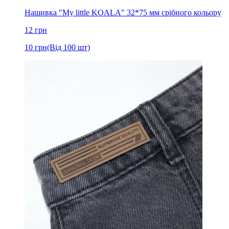
Нашивка "My little KOALA" 32*75 мм срібного кольору
12
грн
10
грн
(Від 100 шт)