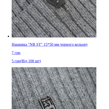
Нашивка "NB ST" 15*50 мм чорного кольору
7
грн
5
грн
(Від 100 шт)