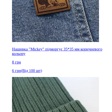
Нашивка "Mickey" підморгує 35*35 мм коричневого
кольору
8
грн
6
грн
(Від 100 шт)