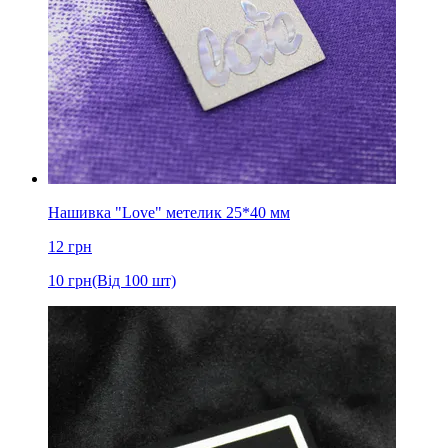
Нашивка "Love" метелик 25*40 мм
12
грн
10
грн
(Від 100 шт)