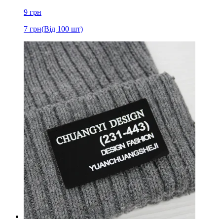
9
грн
7
грн
(Від 100 шт)