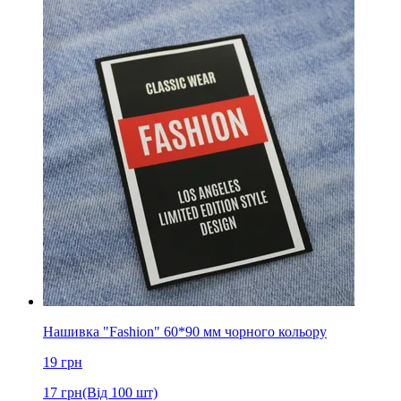
Нашивка "Fashion" 60*90 мм чорного кольору
19
грн
17
грн
(Від 100 шт)