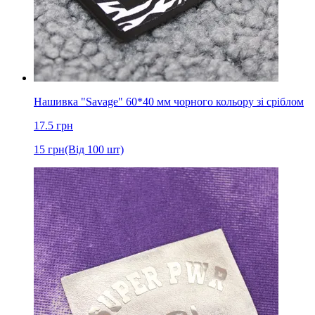
Нашивка "Savage" 60*40 мм чорного кольору зі сріблом
17.5
грн
15
грн
(Від 100 шт)