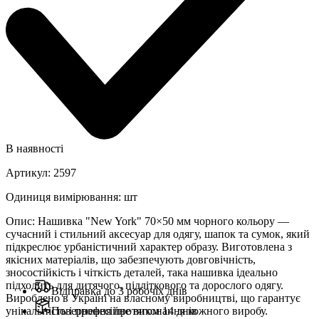
В наявності
Артикул
:
2597
Одиниця вимірювання
:
шт
Опис
:
Нашивка "New York" 70×50 мм чорного кольору —
сучасний і стильний аксесуар для одягу, шапок та сумок, який
підкреслює урбаністичний характер образу. Виготовлена з
якісних матеріалів, що забезпечують довговічність,
зносостійкість і чіткість деталей, така нашивка ідеально
підходить для дитячого, підліткового та дорослого одягу.
Відправка до 3 робочіх днів
Вироблено в Україні на власному виробництві, що гарантує
унікальність і професійне виконання кожного виробу.
Повернення протягом 14 днів