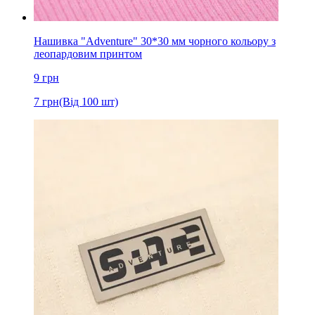
Нашивка "Adventure" 30*30 мм чорного кольору з
леопардовим принтом
9
грн
7
грн
(Від 100 шт)