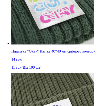
Нашивка "Okay" Квітка 40*40 мм срібного кольору
14
грн
11
грн
(Від 100 шт)