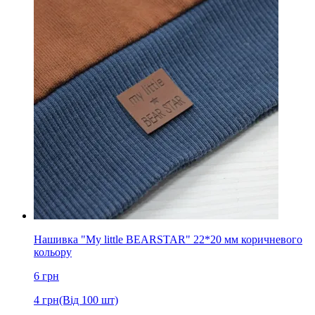
Нашивка "My little BEARSTAR" 22*20 мм коричневого
кольору
6
грн
4
грн
(Від 100 шт)