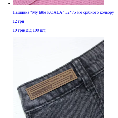
Нашивка "My little KOALA" 32*75 мм срібного кольору
12
грн
10
грн
(Від 100 шт)