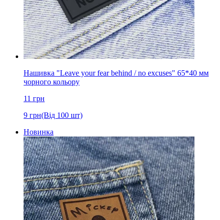
Нашивка "Leave your fear behind / no excuses" 65*40 мм
чорного кольору
11
грн
9
грн
(Від 100 шт)
Новинка