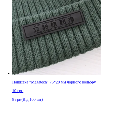
Нашивка "Megatech" 75*20 мм чорного кольору
10
грн
8
грн
(Від 100 шт)