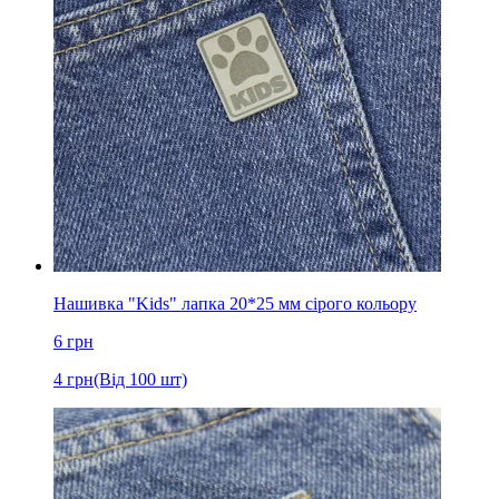
Нашивка "Kids" лапка 20*25 мм сірого кольору
6
грн
4
грн
(Від 100 шт)