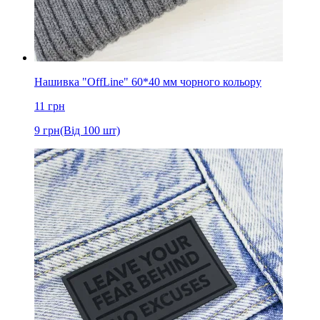
Нашивка "OffLine" 60*40 мм чорного кольору
11
грн
9
грн
(Від 100 шт)