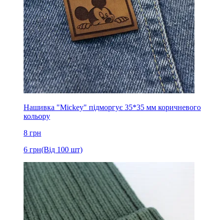
Нашивка "Mickey" підморгує 35*35 мм коричневого
кольору
8
грн
6
грн
(Від 100 шт)