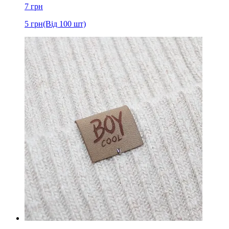
7
грн
5
грн
(Від 100 шт)