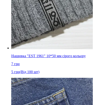
Нашивка "EST 1961" 10*50 мм сірого кольору
7
грн
5
грн
(Від 100 шт)