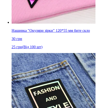
Нашивка "Окуляри зірки" 120*55 мм бите скло
30
грн
25
грн
(Від 100 шт)