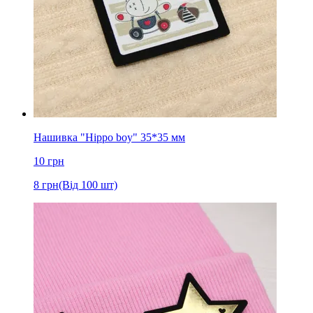
Нашивка "Hippo boy" 35*35 мм
10
грн
8
грн
(Від 100 шт)