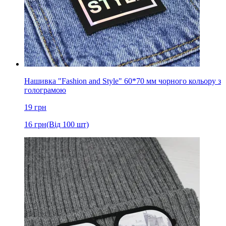
Нашивка "Fashion and Style" 60*70 мм чорного кольору з
голограмою
19
грн
16
грн
(Від 100 шт)