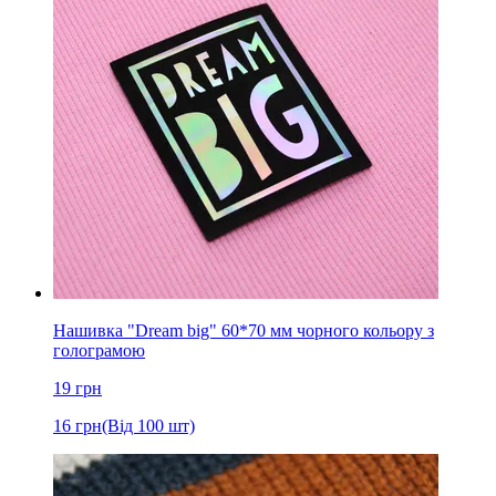
Нашивка "Dream big" 60*70 мм чорного кольору з
голограмою
19
грн
16
грн
(Від 100 шт)