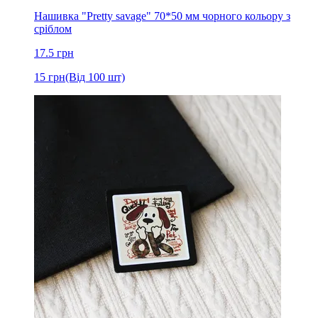
Нашивка "Pretty savage" 70*50 мм чорного кольору з
сріблом
17.5
грн
15
грн
(Від 100 шт)