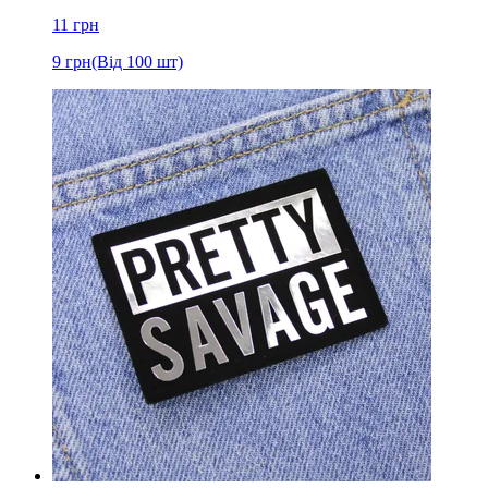
11
грн
9
грн
(Від 100 шт)