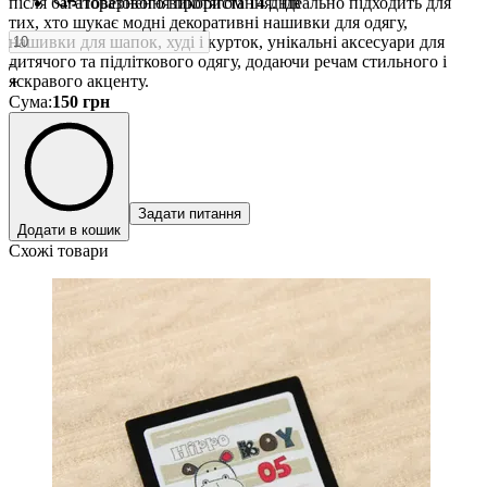
після багаторазового використання. Ідеально підходить для
Повернення протягом 14 днів
тих, хто шукає модні декоративні нашивки для одягу,
нашивки для шапок, худі і курток, унікальні аксесуари для
дитячого та підліткового одягу, додаючи речам стильного і
-
яскравого акценту.
+
Сума
:
150
грн
Задати питання
Додати в кошик
Схожі товари