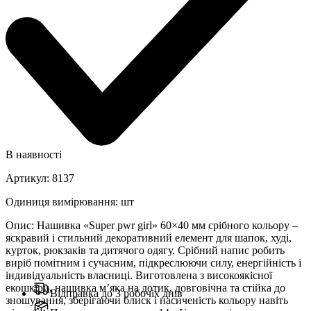
В наявності
Артикул
:
8137
Одиниця вимірювання
:
шт
Опис
:
Нашивка «Super pwr girl» 60×40 мм срібного кольору –
яскравий і стильний декоративний елемент для шапок, худі,
курток, рюкзаків та дитячого одягу. Срібний напис робить
виріб помітним і сучасним, підкреслюючи силу, енергійність і
індивідуальність власниці. Виготовлена з високоякісної
екошкіри, нашивка м’яка на дотик, довговічна та стійка до
Відправка до 3 робочіх днів
зношування, зберігаючи блиск і насиченість кольору навіть