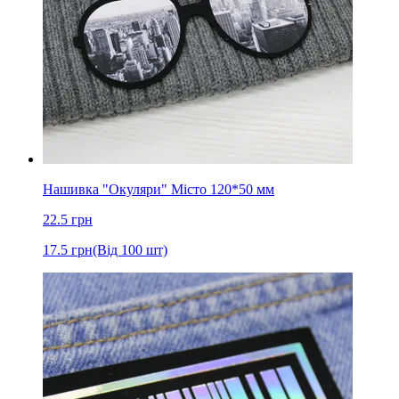
Нашивка "Окуляри" Місто 120*50 мм
22.5
грн
17.5
грн
(Від 100 шт)