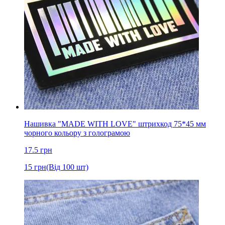
Нашивка "MADE WITH LOVE" штрихкод 75*45 мм
чорного кольору з голограмою
17.5
грн
15
грн
(Від 100 шт)