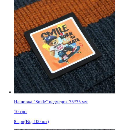
Нашивка "Smile" ведмедик 35*35 мм
10
грн
8
грн
(Від 100 шт)