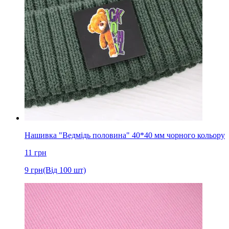
Нашивка "Ведмідь половина" 40*40 мм чорного кольору
11
грн
9
грн
(Від 100 шт)