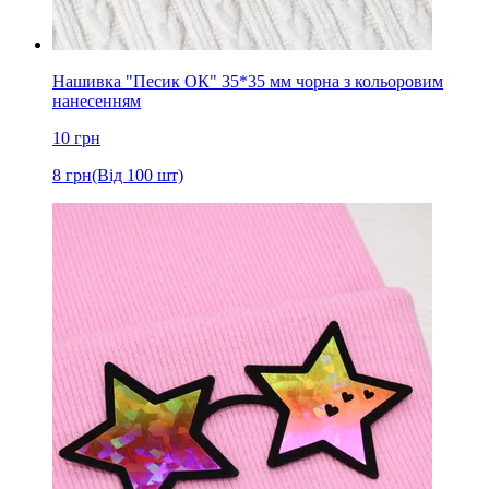
Нашивка "Песик ОК" 35*35 мм чорна з кольоровим
нанесенням
10
грн
8
грн
(Від 100 шт)