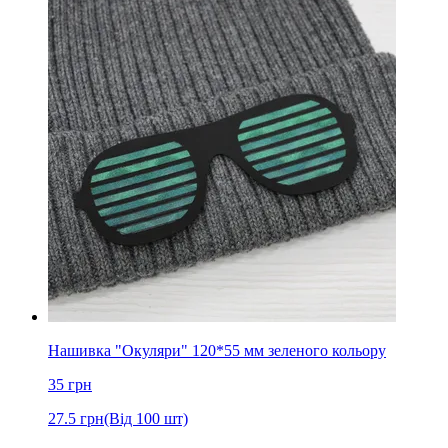
Нашивка "Окуляри" 120*55 мм зеленого кольору
35
грн
27.5
грн
(Від 100 шт)