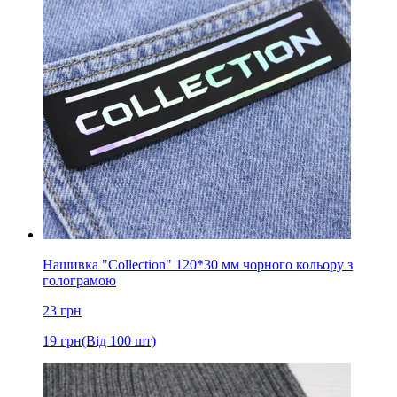
Нашивка "Collection" 120*30 мм чорного кольору з
голограмою
23
грн
19
грн
(Від 100 шт)