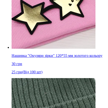
Нашивка "Окуляри зірки" 120*55 мм золотого кольору
30
грн
25
грн
(Від 100 шт)