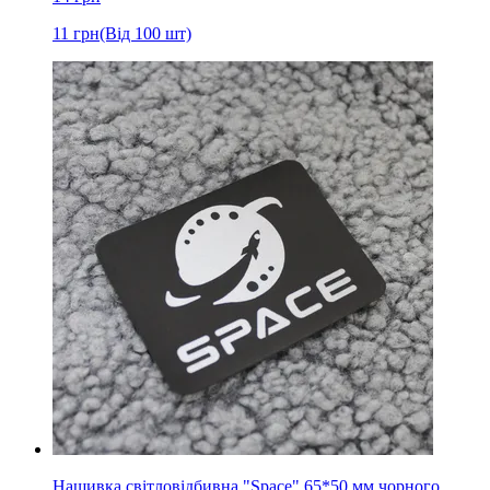
11
грн
(Від 100 шт)
Нашивка світловідбивна "Space" 65*50 мм чорного