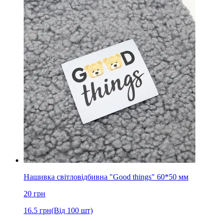
Нашивка світловідбивна "Good things" 60*50 мм
20
грн
16.5
грн
(Від 100 шт)