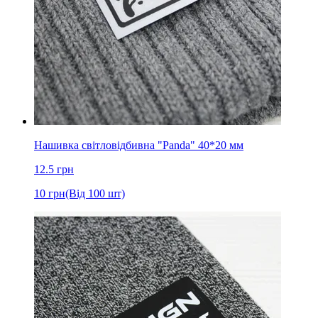
Нашивка світловідбивна "Panda" 40*20 мм
12.5
грн
10
грн
(Від 100 шт)