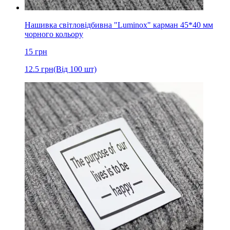
Нашивка світловідбивна "Luminox" карман 45*40 мм
чорного кольору
15
грн
12.5
грн
(Від 100 шт)