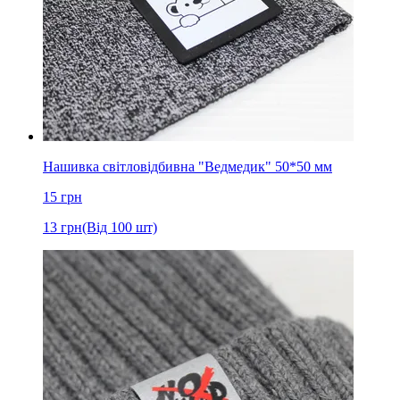
Нашивка світловідбивна "Ведмедик" 50*50 мм
15
грн
13
грн
(Від 100 шт)