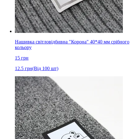
Нашивка світловідбивна "Корона" 40*40 мм срібного
кольору
15
грн
12.5
грн
(Від 100 шт)