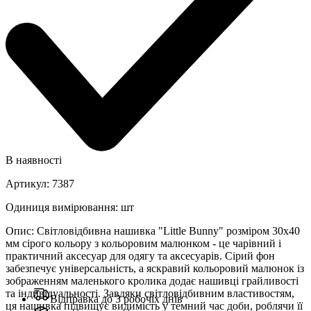
В наявності
Артикул
:
7387
Одиниця вимірювання
:
шт
Опис
:
Світловідбивна нашивка "Little Bunny" розміром 30x40
мм сірого кольору з кольоровим малюнком - це чарівний і
практичний аксесуар для одягу та аксесуарів. Сірий фон
забезпечує універсальність, а яскравий кольоровий малюнок із
зображенням маленького кролика додає нашивці грайливості
та індивідуальності. Завдяки світловідбивним властивостям,
Відправка до 3 робочіх днів
ця нашивка підвищує видимість у темний час доби, роблячи її