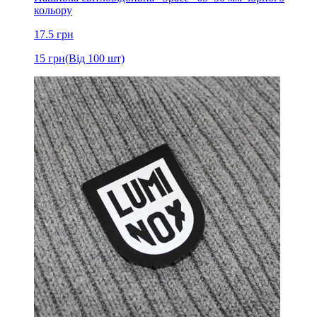
кольору
17.5
грн
15
грн
(Від 100 шт)