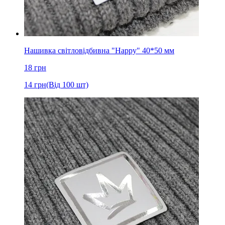
Нашивка світловідбивна "Happy" 40*50 мм
18
грн
14
грн
(Від 100 шт)