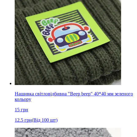
Нашивка світловідбивна "Beep beep" 40*40 мм зеленого
кольору
15
грн
12.5
грн
(Від 100 шт)