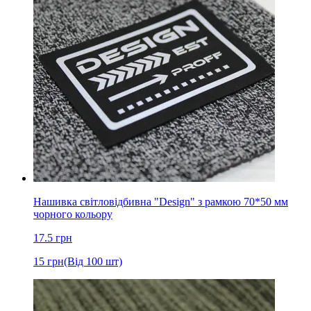
Нашивка світловідбивна "Design" з рамкою 70*50 мм
чорного кольору
17.5
грн
15
грн
(Від 100 шт)