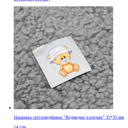
Нашивка світловідбивна "Ведмедик хлопчик" 35*35 мм
14
грн