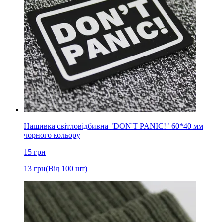
Нашивка світловідбивна "DON'T PANIC!" 60*40 мм
чорного кольору
15
грн
13
грн
(Від 100 шт)