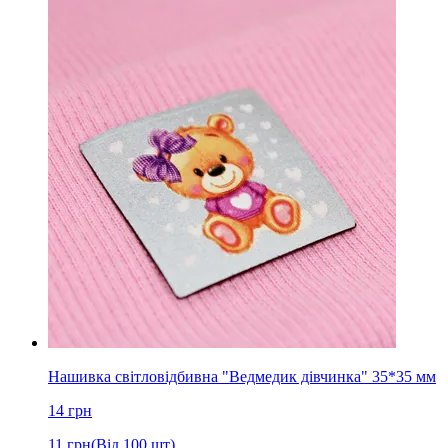
Нашивка світловідбивна "Ведмедик дівчинка" 35*35 мм
14
грн
11
грн
(Від 100 шт)