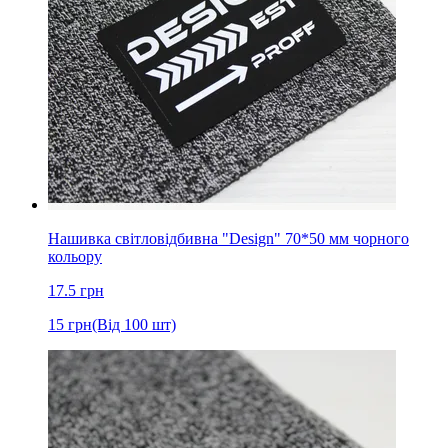
Нашивка світловідбивна "Design" 70*50 мм чорного
кольору
17.5
грн
15
грн
(Від 100 шт)