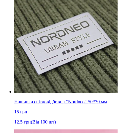
Нашивка світловідбивна "Nordneo" 50*30 мм
15
грн
12.5
грн
(Від 100 шт)