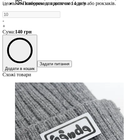
ідеальним вибором для дитячого одягу або рюкзаків.
Повернення протягом 14 днів
-
+
Сума
:
140
грн
Задати питання
Додати в кошик
Схожі товари