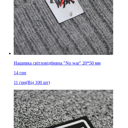
Нашивка світловідбивна "No war" 20*50 мм
14
грн
11
грн
(Від 100 шт)