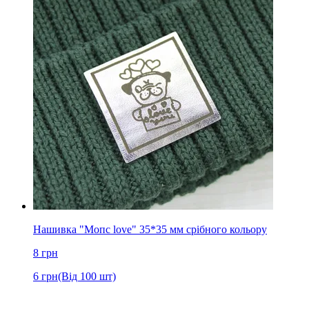
Нашивка "Мопс love" 35*35 мм срібного кольору
8
грн
6
грн
(Від 100 шт)