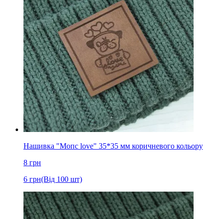
Нашивка "Мопс love" 35*35 мм коричневого кольору
8
грн
6
грн
(Від 100 шт)