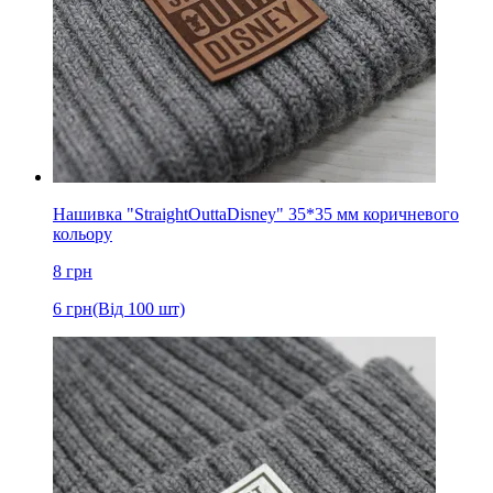
Нашивка "StraightOuttaDisney" 35*35 мм коричневого
кольору
8
грн
6
грн
(Від 100 шт)