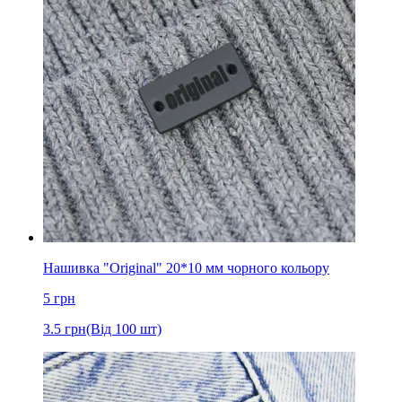
Нашивка "Original" 20*10 мм чорного кольору
5
грн
3.5
грн
(Від 100 шт)