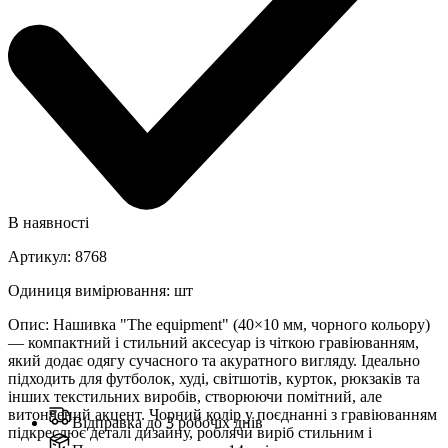
В наявності
Артикул
:
8768
Одиниця вимірювання
:
шт
Опис
:
Нашивка "The equipment" (40×10 мм, чорного кольору)
— компактний і стильний аксесуар із чіткою гравіюванням,
який додає одягу сучасного та акуратного вигляду. Ідеально
підходить для футболок, худі, світшотів, курток, рюкзаків та
інших текстильних виробів, створюючи помітний, але
витончений акцент. Чорний колір у поєднанні з гравіюванням
Відправка до 3 робочіх днів
підкреслює деталі дизайну, роблячи виріб стильним і