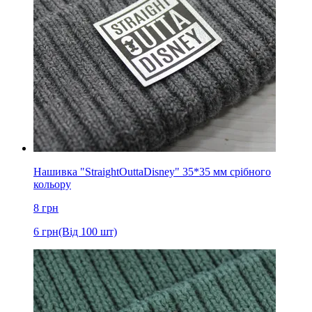
Нашивка "StraightOuttaDisney" 35*35 мм срібного
кольору
8
грн
6
грн
(Від 100 шт)