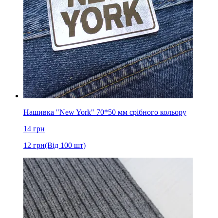
Нашивка "New York" 70*50 мм срібного кольору
14
грн
12
грн
(Від 100 шт)