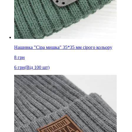
Нашивка "Сіра мишка" 35*35 мм сірого кольору
8
грн
6
грн
(Від 100 шт)