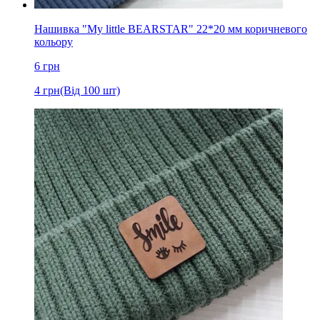
Нашивка "My little BEARSTAR" 22*20 мм коричневого
кольору
6
грн
4
грн
(Від 100 шт)