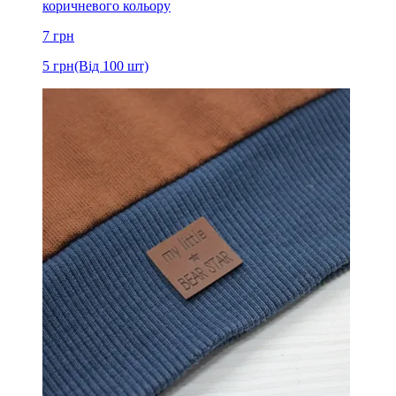
коричневого кольору
7
грн
5
грн
(Від 100 шт)