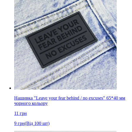
Нашивка "Leave your fear behind / no excuses" 65*40 мм
чорного кольору
11
грн
9
грн
(Від 100 шт)