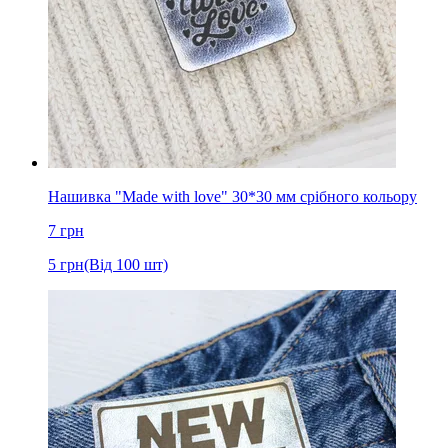
Нашивка "Made with love" 30*30 мм срібного кольору
7
грн
5
грн
(Від 100 шт)