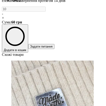
елегантним.
Повернення протягом 14 днів
-
+
Сума
:
60
грн
Задати питання
Додати в кошик
Схожі товари