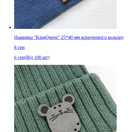
Нашивка "KingQueen" 25*40 мм коричневого кольору
8
грн
6
грн
(Від 100 шт)