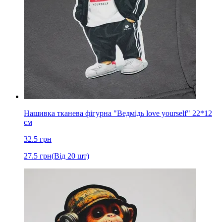
Нашивка тканева фігурна "Ведмідь love yourself" 22*12
см
32.5
грн
27.5
грн
(Від 20 шт)