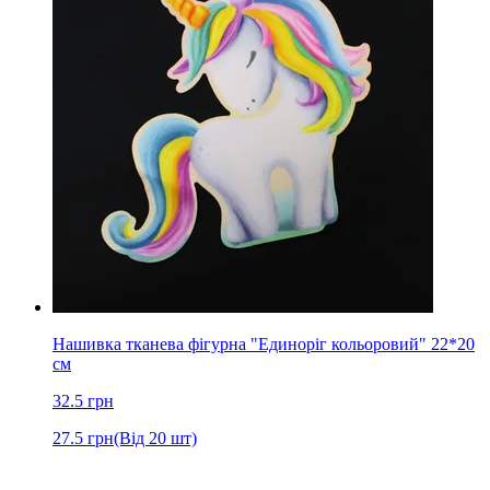
Нашивка тканева фігурна "Единоріг кольоровий" 22*20
см
32.5
грн
27.5
грн
(Від 20 шт)