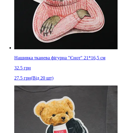
Нашивка тканева фігурна "Єнот" 21*16,5 см
32.5
грн
27.5
грн
(Від 20 шт)