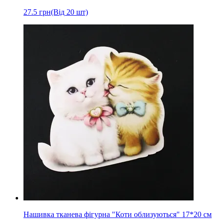
27.5
грн
(Від 20 шт)
Нашивка тканева фігурна "Коти облизуються" 17*20 см