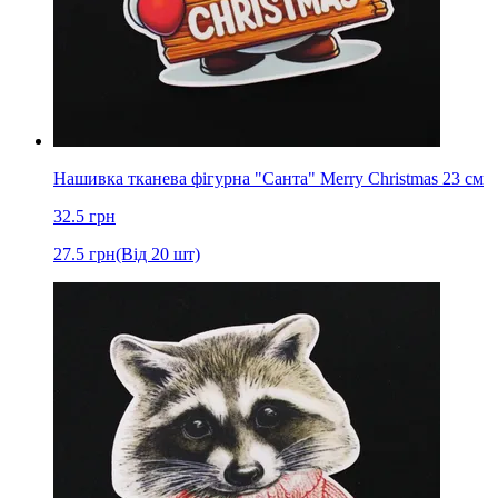
Нашивка тканева фігурна "Санта" Merry Christmas 23 см
32.5
грн
27.5
грн
(Від 20 шт)