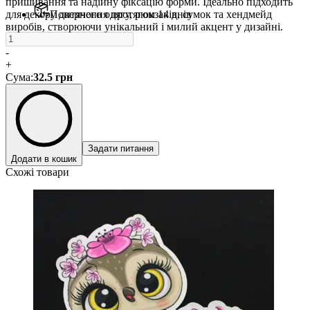
пришивання та надійну фіксацію форми. Ідеально підходить
для декору дитячого одягу, рюкзаків, сумок та хендмейд
Повернення протягом 14 днів
виробів, створюючи унікальний і милий акцент у дизайні.
-
+
Сума
:
32.5
грн
Задати питання
Додати в кошик
Схожі товари