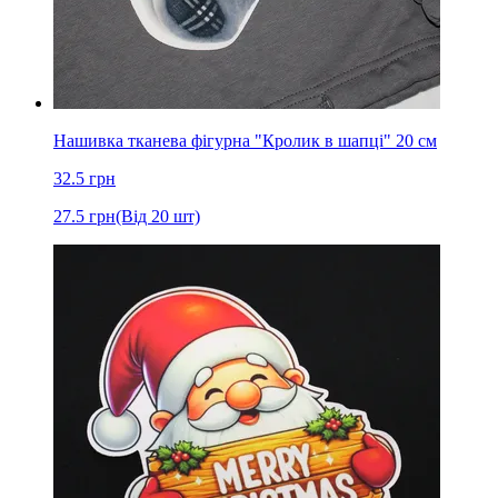
Нашивка тканева фігурна "Кролик в шапці" 20 см
32.5
грн
27.5
грн
(Від 20 шт)