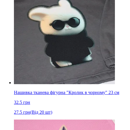
Нашивка тканева фігурна "Кролик в чорному" 23 см
32.5
грн
27.5
грн
(Від 20 шт)