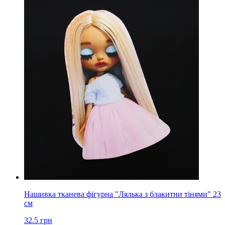
Нашивка тканева фігурна "Лялька з блакитни тінями" 23
см
32.5
грн