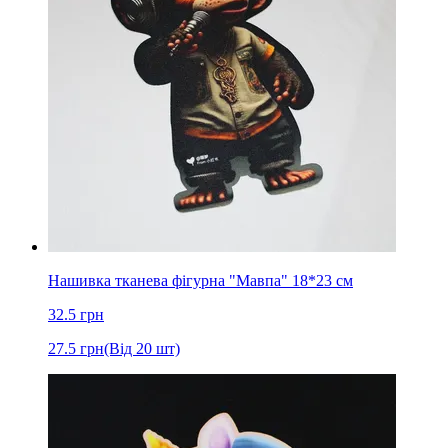
Нашивка тканева фігурна "Мавпа" 18*23 см
32.5
грн
27.5
грн
(Від 20 шт)