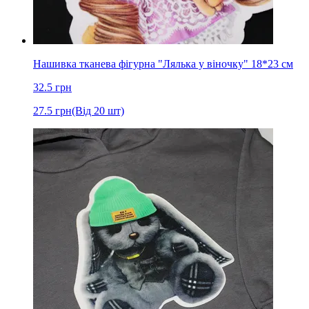
Нашивка тканева фігурна "Лялька у віночку" 18*23 см
32.5
грн
27.5
грн
(Від 20 шт)