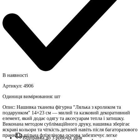
В наявності
Артикул
:
4906
Одиниця вимірювання
:
шт
Опис
:
Нашивка тканева фігурна "Лялька з кроликом та
подарунком" 14×23 см — милий та казковий декоративний
елемент, який додає одягу та аксесуарам тепла і затишку.
Виконана методом сублімаційного друку, нашивка зберігає
яскраві кольори та чіткість деталей навіть після багаторазового
прання, а щільна флізелінова основа забезпечує легке
Відправка до 3 робочіх днів