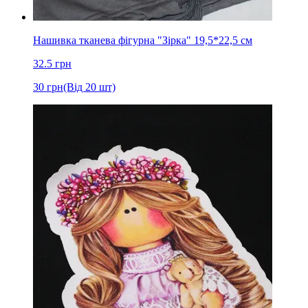
Нашивка тканева фігурна "Зірка" 19,5*22,5 см
32.5
грн
30
грн
(Від 20 шт)