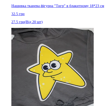
Нашивка тканева фігурна "Тигр" в блакитному 18*23 см
32.5
грн
27.5
грн
(Від 20 шт)