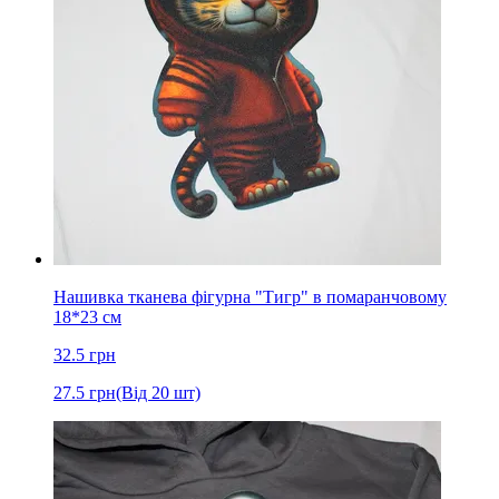
Нашивка тканева фігурна "Тигр" в помаранчовому
18*23 см
32.5
грн
27.5
грн
(Від 20 шт)