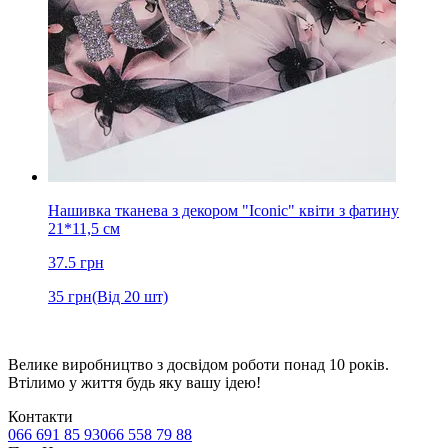
Нашивка тканева з декором "Iconic" квіти з фатину
21*11,5 см
37.5
грн
35
грн
(Від 20 шт)
Велике виробництво з досвідом роботи понад 10 років.
Втілимо у життя будь яку вашу ідею!
Контакти
066 691 85 93
066 558 79 88