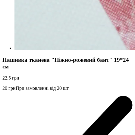
Нашивка тканева "Ніжно-рожевий бант" 19*24
см
22.5
грн
20
грн
При замовленні від 20 шт