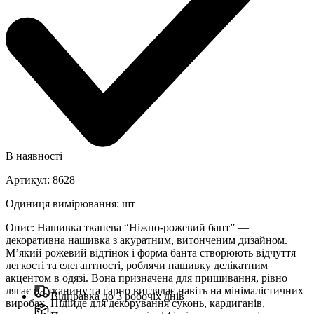
В наявності
Артикул
:
8628
Одиниця вимірювання
:
шт
Опис
:
Нашивка тканева “Ніжно-рожевий бант” —
декоративна нашивка з акуратним, витонченим дизайном.
М’який рожевий відтінок і форма банта створюють відчуття
легкості та елегантності, роблячи нашивку делікатним
акцентом в одязі. Вона призначена для пришивання, рівно
лягає на тканину та гарно виглядає навіть на мінімалістичних
Відправка до 3 робочіх днів
виробах. Підійде для декорування суконь, кардиганів,