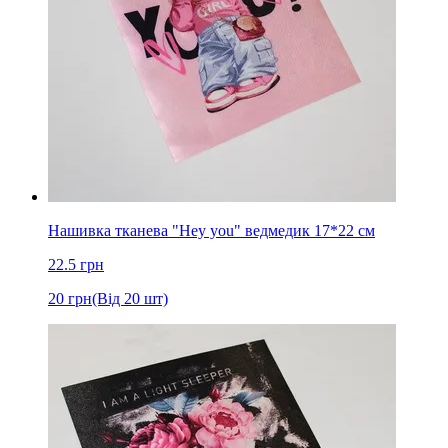
Нашивка тканева "Hey you" ведмедик 17*22 см
22.5
грн
20
грн
(Від 20 шт)