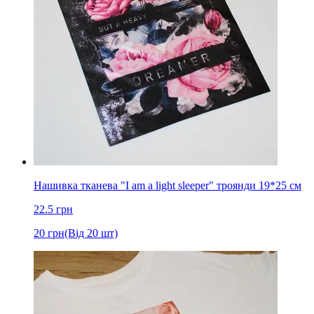
Нашивка тканева "I am a light sleeper" троянди 19*25 см
22.5
грн
20
грн
(Від 20 шт)