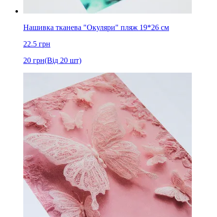
Нашивка тканева "Окуляри" пляж 19*26 см
22.5
грн
20
грн
(Від 20 шт)