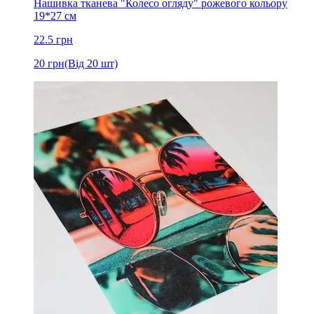
Нашивка тканева "Колесо огляду" рожевого кольору
19*27 см
22.5
грн
20
грн
(Від 20 шт)