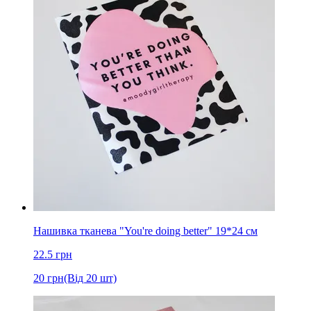
Нашивка тканева "You're doing better" 19*24 см
22.5
грн
20
грн
(Від 20 шт)