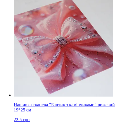
Нашивка тканева "Бантик з камінчиками" рожевий
19*25 см
22.5
грн