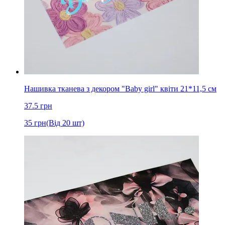
Нашивка тканева з декором "Baby girl" квіти 21*11,5 см
37.5
грн
35
грн
(Від 20 шт)