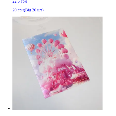
22.5
грн
20
грн
(Від 20 шт)