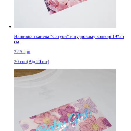
Нашивка тканева "Сатурн" в пудровому кольорі 19*25
см
22.5
грн
20
грн
(Від 20 шт)