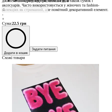
джинсового одягу, курток, світшотів, а також сумок і
Повернення протягом 14 днів
аксесуарів. Часто використовується у жіночих та fashion-
колекціях як стриманий, але помітний декоративний елемент.
-
+
Сума
:
22.5
грн
Задати питання
Додати в кошик
Схожі товари