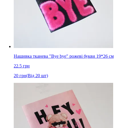
Нашивка тканева "Bye bye" рожеві букви 19*26 см
22.5
грн
20
грн
(Від 20 шт)