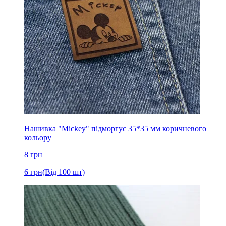
Нашивка "Mickey" підморгує 35*35 мм коричневого
кольору
8
грн
6
грн
(Від 100 шт)