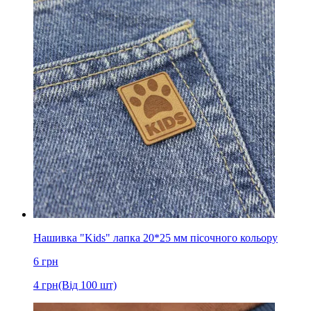
Нашивка "Kids" лапка 20*25 мм пісочного кольору
6
грн
4
грн
(Від 100 шт)