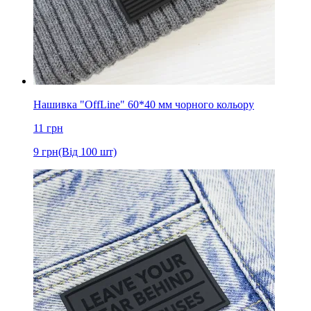
Нашивка "OffLine" 60*40 мм чорного кольору
11
грн
9
грн
(Від 100 шт)