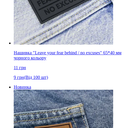
Нашивка "Leave your fear behind / no excuses" 65*40 мм
чорного кольору
11
грн
9
грн
(Від 100 шт)
Новинка