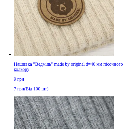
Нашивка "Ведмідь" made by original d=40 мм пісочного
кольору
9
грн
7
грн
(Від 100 шт)