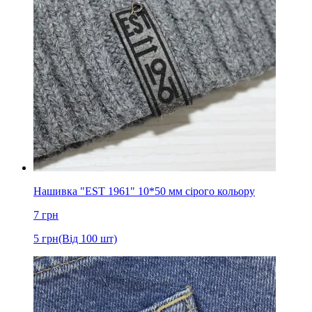
Нашивка "EST 1961" 10*50 мм сірого кольору
7
грн
5
грн
(Від 100 шт)