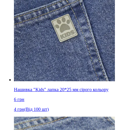
Нашивка "Kids" лапка 20*25 мм сірого кольору
6
грн
4
грн
(Від 100 шт)