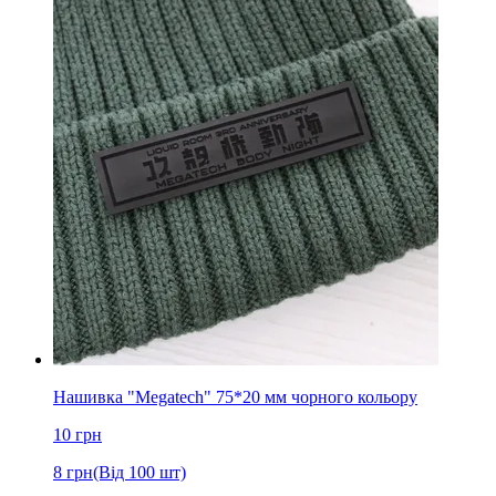
Нашивка "Megatech" 75*20 мм чорного кольору
10
грн
8
грн
(Від 100 шт)