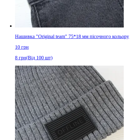
Нашивка "Original team" 75*18 мм пісочного кольору
10
грн
8
грн
(Від 100 шт)