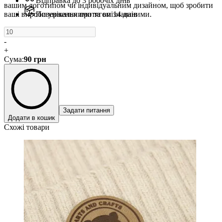
Відправка до 3 робочіх днів
вашим логотипом чи індивідуальним дизайном, щоб зробити
ваші вироби унікальними та впізнаваними.
Повернення протягом 14 днів
-
+
Сума
:
90
грн
Задати питання
Додати в кошик
Схожі товари