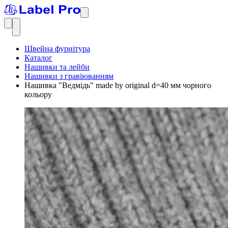
Швейна фурнітура
Каталог
Нашивки та лейби
Нашивки з гравіюванням
Нашивка "Ведмідь" made by original d=40 мм чорного
кольору