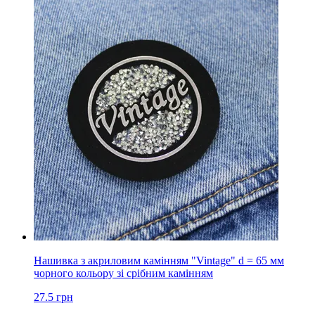
Нашивка з акриловим камінням "Vintage" d = 65 мм
чорного кольору зі срібним камінням
27.5
грн