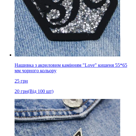
Нашивка з акриловим камінням "Love" кишеня 55*65
мм чорного кольору
25
грн
20
грн
(Від 100 шт)