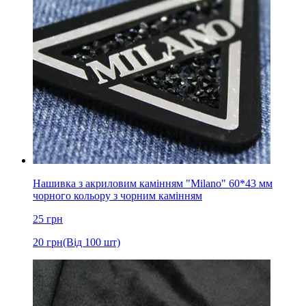
Нашивка з акриловим камінням "Milano" 60*43 мм
чорного кольору з чорним камінням
25
грн
20
грн
(Від 100 шт)