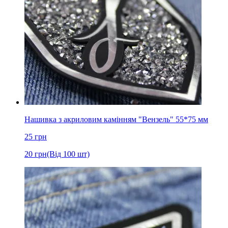
Нашивка з акриловим камінням "Вензель" 55*75 мм
25
грн
20
грн
(Від 100 шт)