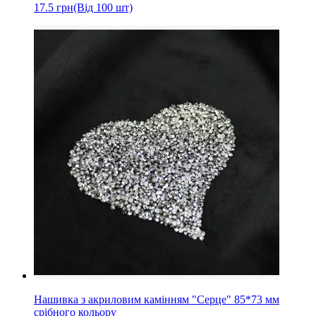
17.5
грн
(Від 100 шт)
Нашивка з акриловим камінням "Серце" 85*73 мм
срібного кольору