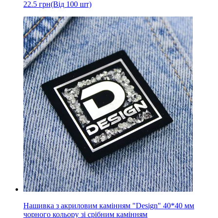
22.5
грн
(Від 100 шт)
Нашивка з акриловим камінням "Design" 40*40 мм
чорного кольору зі срібним камінням