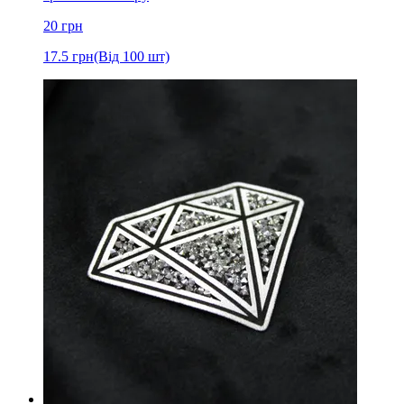
20
грн
17.5
грн
(Від 100 шт)