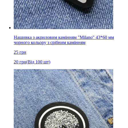
Нашивка з акриловим камінням "Milano" 43*60 мм
чорного кольору з срібним камінням
25
грн
20
грн
(Від 100 шт)