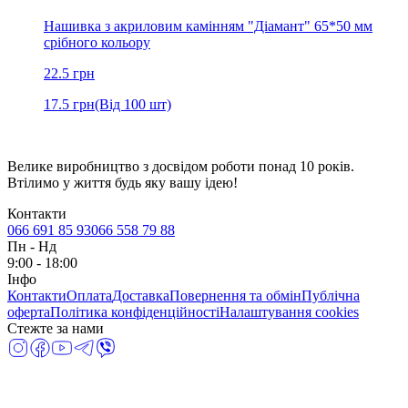
Нашивка з акриловим камінням "Діамант" 65*50 мм
срібного кольору
22.5
грн
17.5
грн
(Від 100 шт)
Велике виробництво з досвідом роботи понад 10 років.
Втілимо у життя будь яку вашу ідею!
Контакти
066 691 85 93
066 558 79 88
Пн
-
Нд
9:00 - 18:00
Інфо
Контакти
Оплата
Доставка
Повернення та обмін
Публічна
оферта
Політика конфіденційності
Налаштування cookies
Стежте за нами