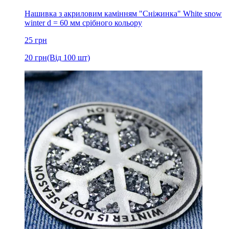
Нашивка з акриловим камінням "Сніжинка" White snow
winter d = 60 мм срібного кольору
25
грн
20
грн
(Від 100 шт)