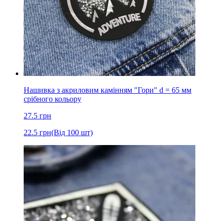
Нашивка з акриловим камінням "Гори" d = 65 мм
срібного кольору
27.5
грн
22.5
грн
(Від 100 шт)