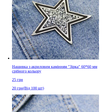
Нашивка з акриловим камінням "Зірка" 60*60 мм
срібного кольору
25
грн
20
грн
(Від 100 шт)