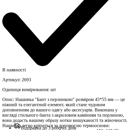
В наявності
Артикул
:
2693
Одиниця вимірювання
:
шт
Опис
:
Нашивка "Бант з перлинкою" розміром 45*55 мм — це
ніжний та елегантний елемент, який стане чудовим
доповненням до вашого одягу або аксесуарів. Виконана у
вигляді стильного банта з акриловим камінням та перлиною,
вона додасть вашому образу нотки вишуканості та жіночності.
Нашивка легко кріпиться за допомогою термооснови:
Відправка до 3 робочіх днів