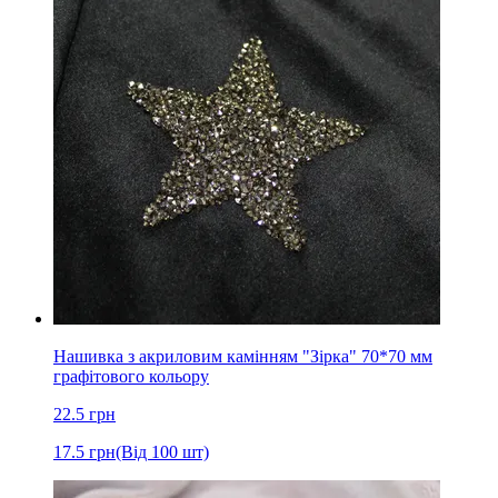
Нашивка з акриловим камінням "Зірка" 70*70 мм
графітового кольору
22.5
грн
17.5
грн
(Від 100 шт)