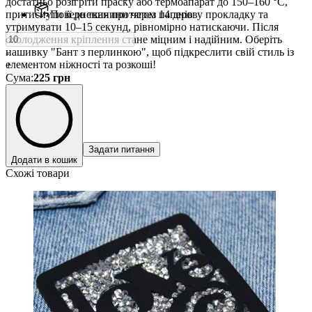
достатньо розігріти праску або термоапарат до 150–160 °C,
притиснути її до тканини через паперову прокладку та
Повернення протягом 14 днів
утримувати 10–15 секунд, рівномірно натискаючи. Після
охолодження кріплення стане міцним і надійним. Оберіть
нашивку "Бант з перлинкою", щоб підкреслити свій стиль із
-
елементом ніжності та розкоші!
+
Сума
:
225
грн
Задати питання
Додати в кошик
Схожі товари