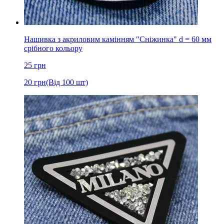
Нашивка з акриловим камінням "Сніжинка" d = 60 мм
срібного кольору
25
грн
20
грн
(Від 100 шт)