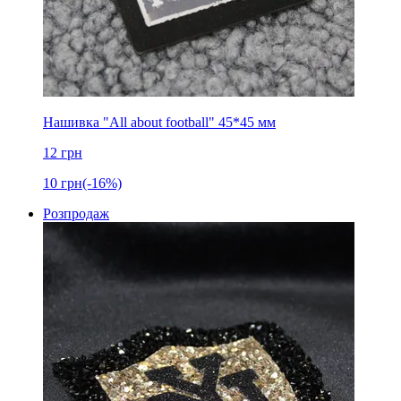
Нашивка "All about football" 45*45 мм
12
грн
10
грн
(-16%)
Розпродаж