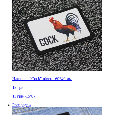
Нашивка "Cock" півень 60*40 мм
13
грн
11
грн
(-15%)
Розпродаж