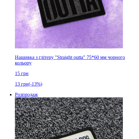
Нашивка з глітеру "Straight outta" 75*60 мм чорного
кольору
15
грн
13
грн
(-13%)
Розпродаж