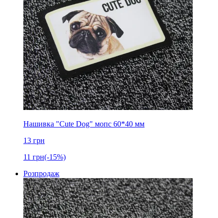
Нашивка "Cute Dog" мопс 60*40 мм
13
грн
11
грн
(-15%)
Розпродаж