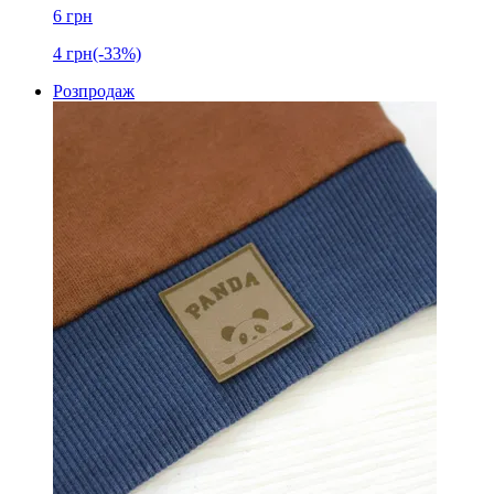
6
грн
4
грн
(-33%)
Розпродаж