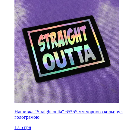
Нашивка "Straight outta" 65*55 мм чорного кольору з
голограмою
17.5
грн