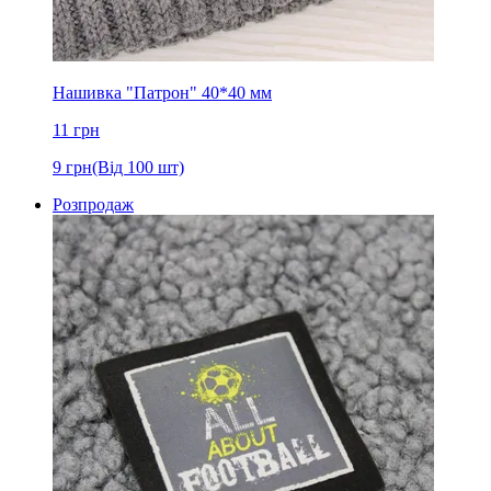
Нашивка "Патрон" 40*40 мм
11
грн
9
грн
(Від 100 шт)
Розпродаж