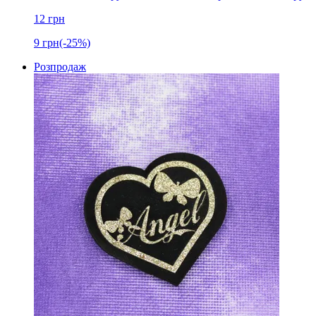
12
грн
9
грн
(-25%)
Розпродаж