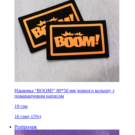
Нашивка "BOOM!" 80*50 мм чорного кольору з
помаранчовим написом
19
грн
16
грн
(-15%)
Розпродаж