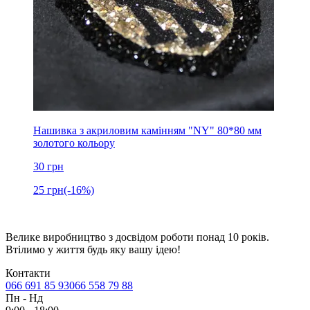
Нашивка з акриловим камінням "NY" 80*80 мм
золотого кольору
30
грн
25
грн
(-16%)
Велике виробництво з досвідом роботи понад 10 років.
Втілимо у життя будь яку вашу ідею!
Контакти
066 691 85 93
066 558 79 88
Пн
-
Нд