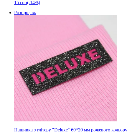
15
грн
(-14%)
Розпродаж
Нашивка з глітеру "Deluxe" 60*20 мм рожевого кольору