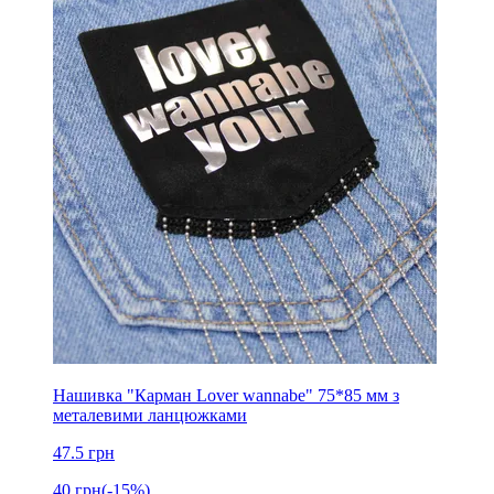
Нашивка "Карман Lover wannabe" 75*85 мм з
металевими ланцюжками
47.5
грн
40
грн
(-15%)