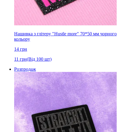
Нашивка з глітеру "Hustle more" 70*50 мм чорного
кольору
14
грн
11
грн
(Від 100 шт)
Розпродаж