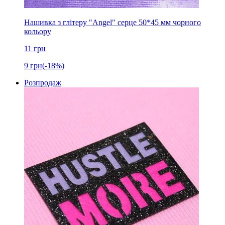
Нашивка з глітеру "Angel" серце 50*45 мм чорного
кольору
11
грн
9
грн
(-18%)
Розпродаж