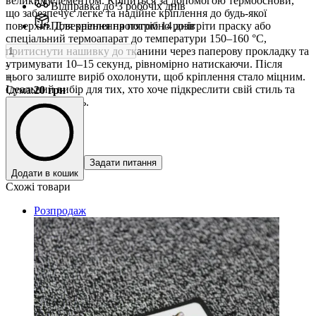
великим елементом. Кріпиться за допомогою термооснови,
Відправка до 3 робочіх днів
що забезпечує легке та надійне кріплення до будь-якої
поверхні. Для кріплення потрібно розігріти праску або
Повернення протягом 14 днів
спеціальний термоапарат до температури 150–160 °C,
притиснути нашивку до тканини через паперову прокладку та
утримувати 10–15 секунд, рівномірно натискаючи. Після
-
цього залиште виріб охолонути, щоб кріплення стало міцним.
+
Ідеальний вибір для тих, хто хоче підкреслити свій стиль та
Сума
:
20
грн
індивідуальність.
Задати питання
Додати в кошик
Схожі товари
Розпродаж