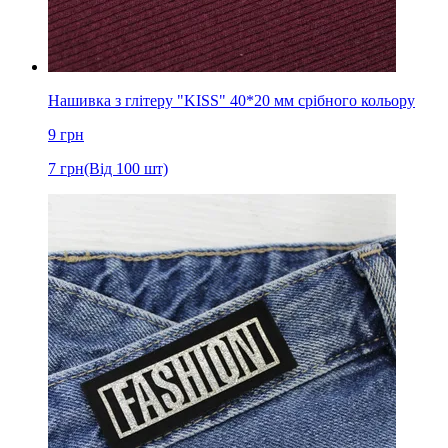
Нашивка з глітеру "KISS" 40*20 мм срібного кольору
9
грн
7
грн
(Від 100 шт)