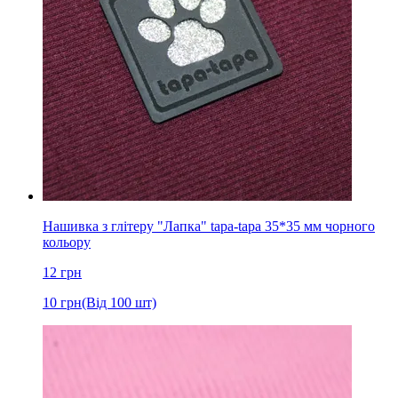
Нашивка з глітеру "Лапка" tapa-tapa 35*35 мм чорного
кольору
12
грн
10
грн
(Від 100 шт)