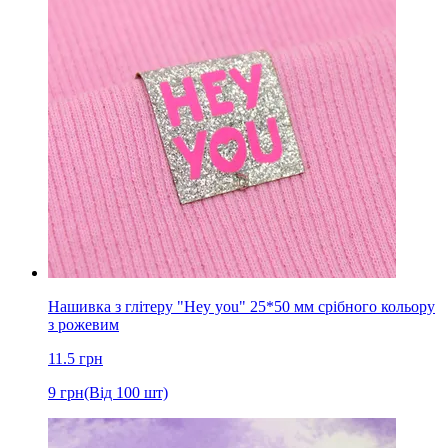
Нашивка з глітеру "Hey you" 25*50 мм срібного кольору
з рожевим
11.5
грн
9
грн
(Від 100 шт)