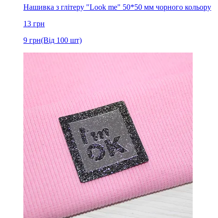
Нашивка з глітеру "Look me" 50*50 мм чорного кольору
13
грн
9
грн
(Від 100 шт)