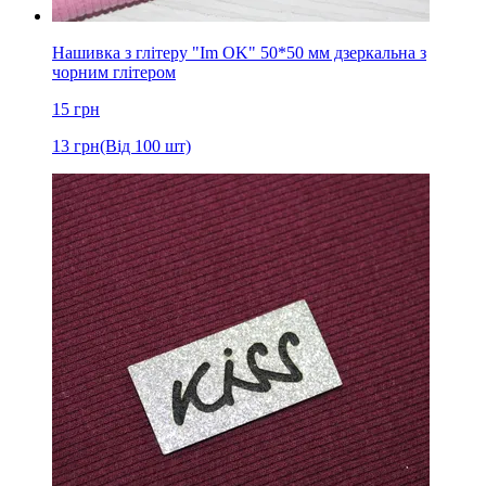
Нашивка з глітеру "Im OK" 50*50 мм дзеркальна з
чорним глітером
15
грн
13
грн
(Від 100 шт)