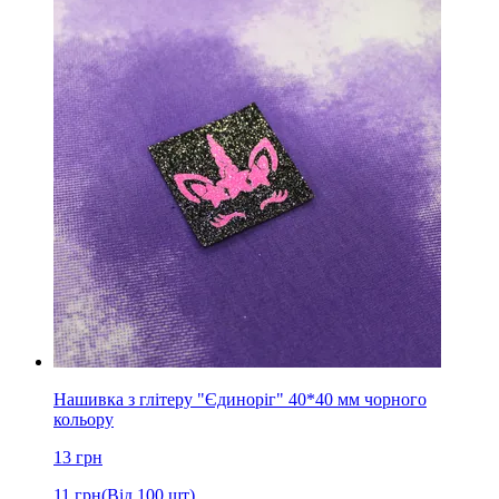
Нашивка з глітеру "Єдиноріг" 40*40 мм чорного
кольору
13
грн
11
грн
(Від 100 шт)