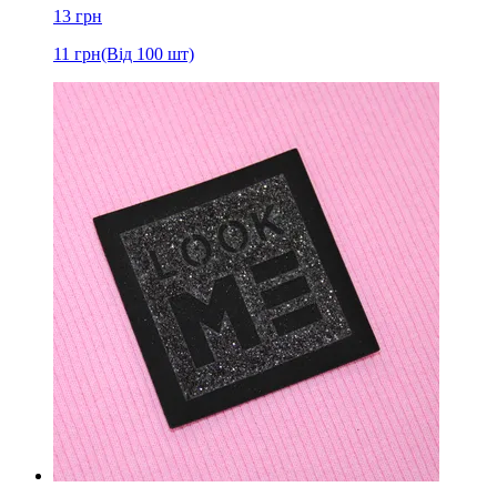
13
грн
11
грн
(Від 100 шт)