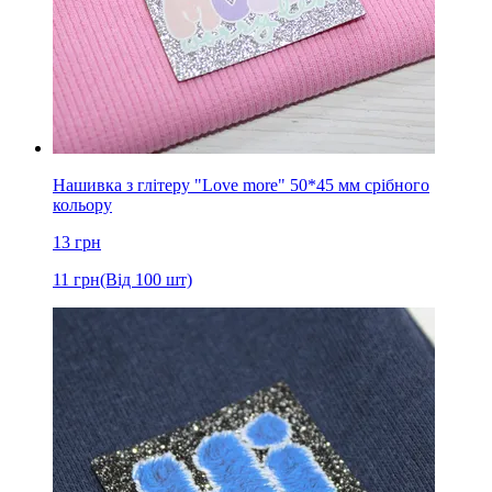
Нашивка з глітеру "Love more" 50*45 мм срібного
кольору
13
грн
11
грн
(Від 100 шт)