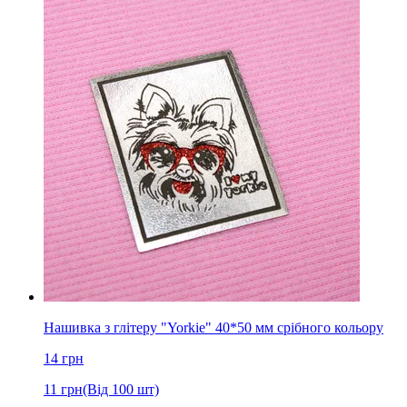
Нашивка з глітеру "Yorkie" 40*50 мм срібного кольору
14
грн
11
грн
(Від 100 шт)