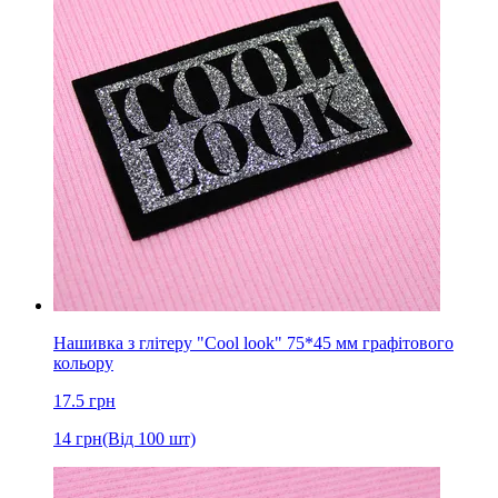
Нашивка з глітеру "Cool look" 75*45 мм графітового
кольору
17.5
грн
14
грн
(Від 100 шт)