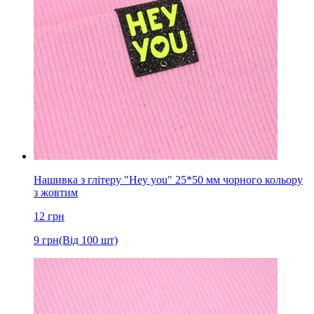
Нашивка з глітеру "Hey you" 25*50 мм чорного кольору
з жовтим
12
грн
9
грн
(Від 100 шт)