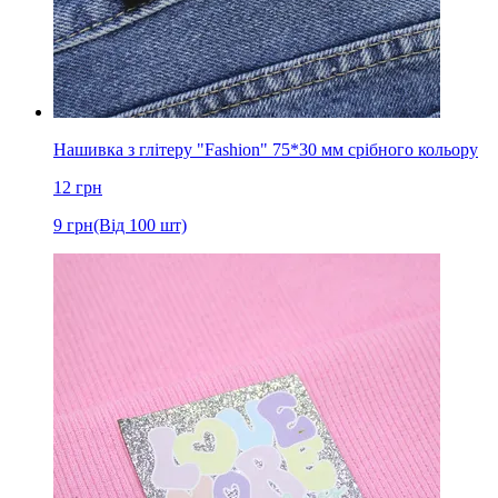
Нашивка з глітеру "Fashion" 75*30 мм срібного кольору
12
грн
9
грн
(Від 100 шт)