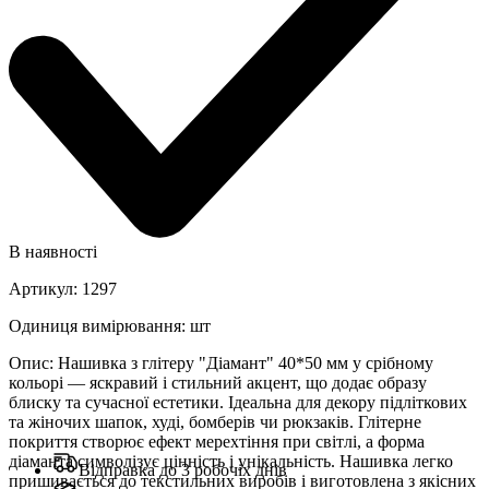
В наявності
Артикул
:
1297
Одиниця вимірювання
:
шт
Опис
:
Нашивка з глітеру "Діамант" 40*50 мм у срібному
кольорі — яскравий і стильний акцент, що додає образу
блиску та сучасної естетики. Ідеальна для декору підліткових
та жіночих шапок, худі, бомберів чи рюкзаків. Глітерне
покриття створює ефект мерехтіння при світлі, а форма
діаманта символізує цінність і унікальність. Нашивка легко
Відправка до 3 робочіх днів
пришивається до текстильних виробів і виготовлена з якісних