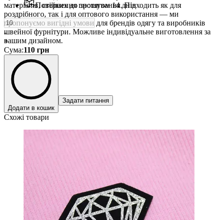
матеріалів, стійких до зношування. Підходить як для
Повернення протягом 14 днів
роздрібного, так і для оптового використання — ми
пропонуємо вигідні умови для брендів одягу та виробників
швейної фурнітури. Можливе індивідуальне виготовлення за
-
вашим дизайном.
+
Сума
:
110
грн
Задати питання
Додати в кошик
Схожі товари