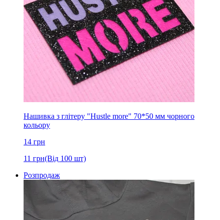
Нашивка з глітеру "Hustle more" 70*50 мм чорного
кольору
14
грн
11
грн
(Від 100 шт)
Розпродаж