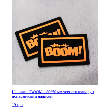
Нашивка "BOOM!" 80*50 мм чорного кольору з
помаранчовим написом
19
грн