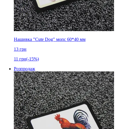
Нашивка "Cute Dog" мопс 60*40 мм
13
грн
11
грн
(-15%)
Розпродаж