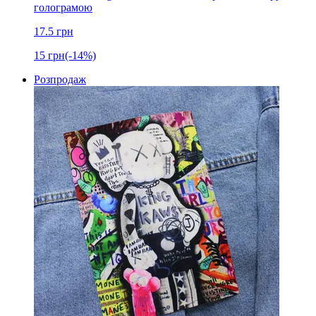
голограмою
17.5
грн
15
грн
(-14%)
Розпродаж