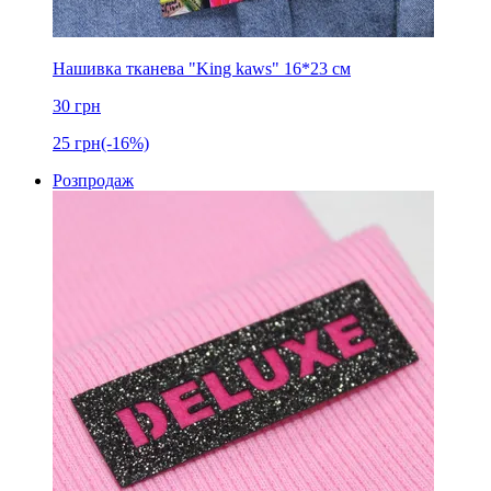
Нашивка тканева "King kaws" 16*23 см
30
грн
25
грн
(-16%)
Розпродаж