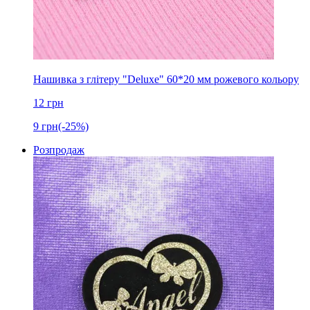
Нашивка з глітеру "Deluxe" 60*20 мм рожевого кольору
12
грн
9
грн
(-25%)
Розпродаж