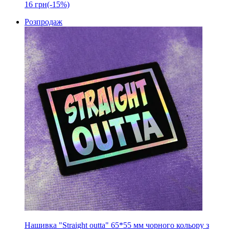
16
грн
(-15%)
Розпродаж
Нашивка "Straight outta" 65*55 мм чорного кольору з