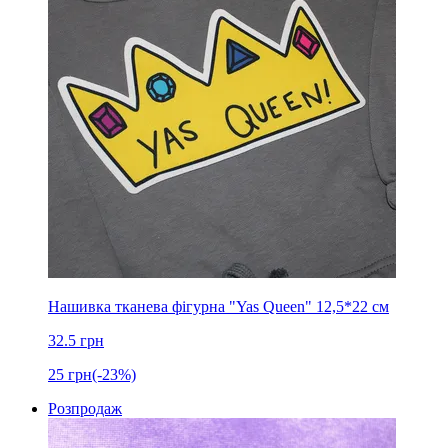
Нашивка тканева фігурна "Yas Queen" 12,5*22 см
32.5
грн
25
грн
(-23%)
Розпродаж