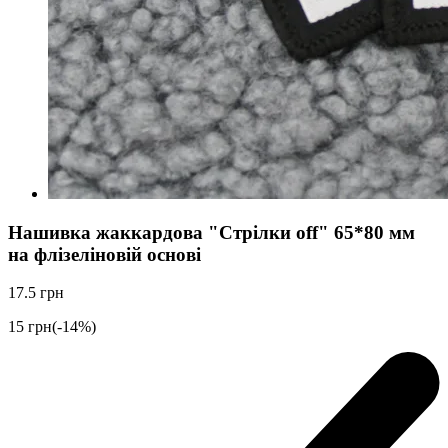
Нашивка жаккардова "Стрілки off" 65*80 мм
на флізеліновій основі
17.5
грн
15
грн
(-14%)