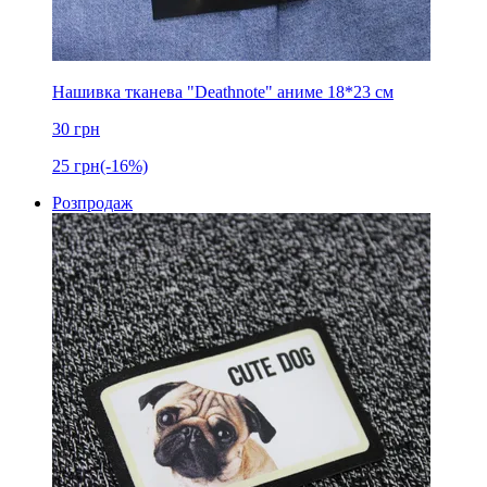
Нашивка тканева "Deathnote" аниме 18*23 см
30
грн
25
грн
(-16%)
Розпродаж