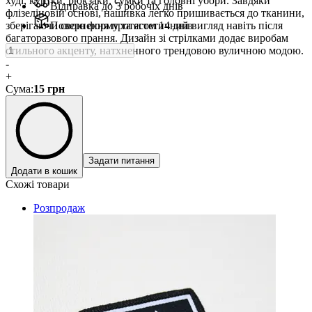
худі, куртки, рюкзаки, сумки та головні убори. Завдяки
Відправка до 3 робочіх днів
флізеліновій основі, нашивка легко пришивається до тканини,
зберігаючи свою форму та естетичний вигляд навіть після
Повернення протягом 14 днів
багаторазового прання. Дизайн зі стрілками додає виробам
стильного акценту, натхненного трендовою вуличною модою.
-
+
Сума
:
15
грн
Задати питання
Додати в кошик
Схожі товари
Розпродаж