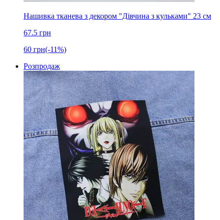
Нашивка тканева з декором "Дівчина з кульками" 23 см
67.5
грн
60
грн
(-11%)
Розпродаж