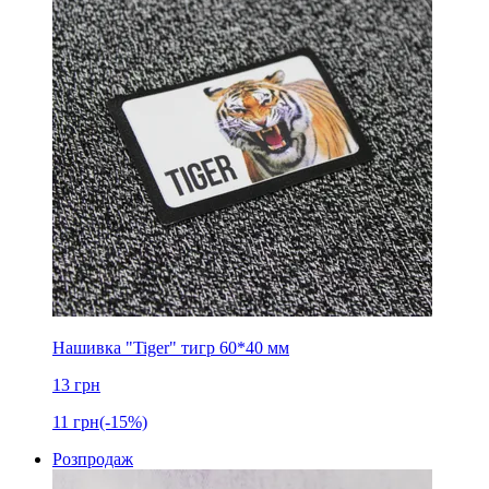
Нашивка "Tiger" тигр 60*40 мм
13
грн
11
грн
(-15%)
Розпродаж