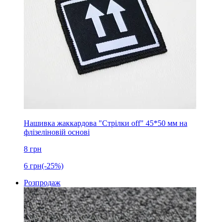
Нашивка жаккардова "Стрілки off" 45*50 мм на
флізеліновій основі
8
грн
6
грн
(-25%)
Розпродаж