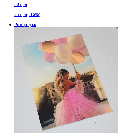
30
грн
25
грн
(-16%)
Розпродаж