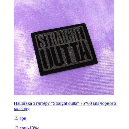
Нашивка з глітеру "Straight outta" 75*60 мм чорного
кольору
15
грн
13
грн
(-13%)