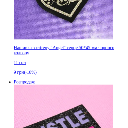
Нашивка з глітеру "Angel" серце 50*45 мм чорного
кольору
11
грн
9
грн
(-18%)
Розпродаж