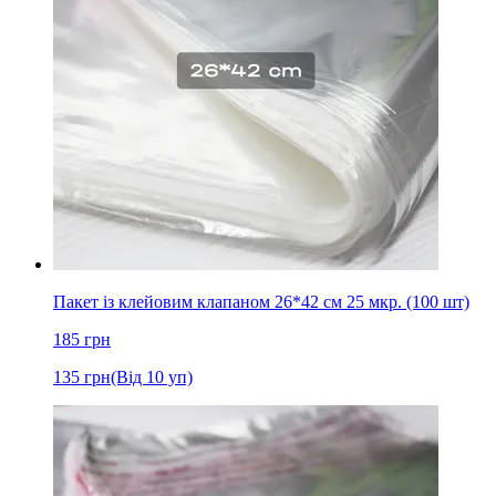
Пакет із клейовим клапаном 26*42 см 25 мкр. (100 шт)
185
грн
135
грн
(Від 10 уп)