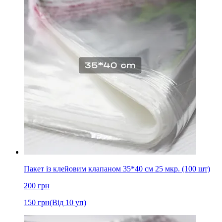
Пакет із клейовим клапаном 35*40 см 25 мкр. (100 шт)
200
грн
150
грн
(Від 10 уп)