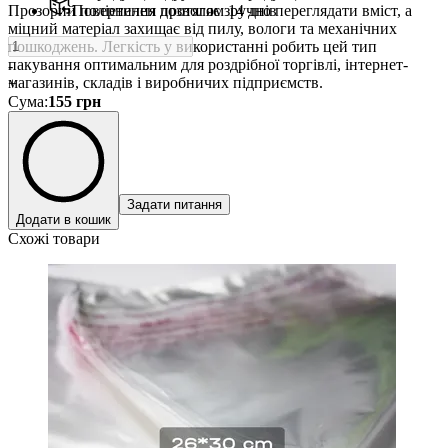
Прозорий поліетилен дозволяє зручно переглядати вміст, а
Повернення протягом 14 днів
міцний матеріал захищає від пилу, вологи та механічних
пошкоджень. Легкість у використанні робить цей тип
пакування оптимальним для роздрібної торгівлі, інтернет-
-
магазинів, складів і виробничих підприємств.
+
Сума
:
155
грн
Задати питання
Додати в кошик
Схожі товари