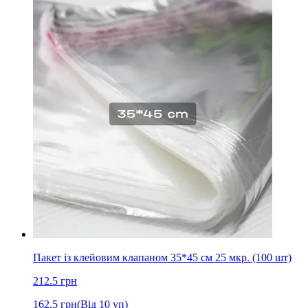
Пакет із клейовим клапаном 35*45 см 25 мкр. (100 шт)
212.5
грн
162.5
грн
(Від 10 уп)