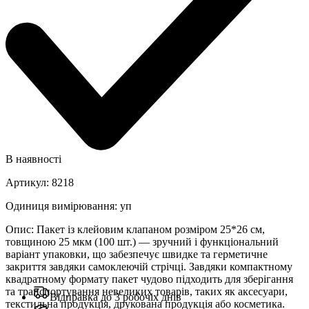
В наявності
Артикул
:
8218
Одиниця вимірювання
:
уп
Опис
:
Пакет із клейовим клапаном розміром 25*26 см,
товщиною 25 мкм (100 шт.) — зручний і функціональний
варіант упаковки, що забезпечує швидке та герметичне
закриття завдяки самоклеючій стрічці. Завдяки компактному
квадратному формату пакет чудово підходить для зберігання
та транспортування невеликих товарів, таких як аксесуари,
Відправка до 3 робочіх днів
текстильна продукція, друкована продукція або косметика.