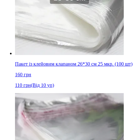
Пакет із клейовим клапаном 26*30 см 25 мкр. (100 шт)
160
грн
110
грн
(Від 10 уп)