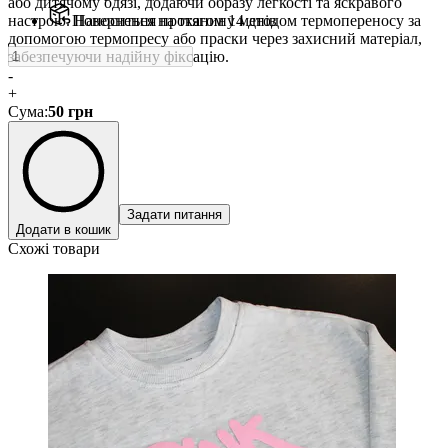
або дитячому одязі, додаючи образу легкості та яскравого
настрою. Наноситься на тканину методом термопереносу за
Повернення протягом 14 днів
допомогою термопресу або праски через захисний матеріал,
забезпечуючи надійну фіксацію.
-
+
Сума
:
50
грн
Задати питання
Додати в кошик
Схожі товари