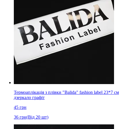
Термоаплікація з плівки "Balida" fashion label 23*7 см
дзеркало графіт
45
грн
36
грн
(Від 20 шт)