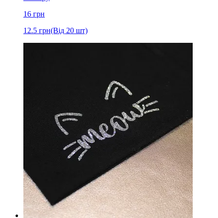
16
грн
12.5
грн
(Від 20 шт)