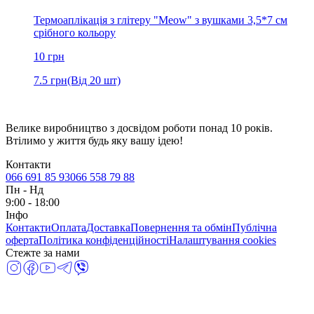
Термоаплікація з глітеру "Meow" з вушками 3,5*7 см
срібного кольору
10
грн
7.5
грн
(Від 20 шт)
Велике виробництво з досвідом роботи понад 10 років.
Втілимо у життя будь яку вашу ідею!
Контакти
066 691 85 93
066 558 79 88
Пн
-
Нд
9:00 - 18:00
Інфо
Контакти
Оплата
Доставка
Повернення та обмін
Публічна
оферта
Політика конфіденційності
Налаштування cookies
Стежте за нами