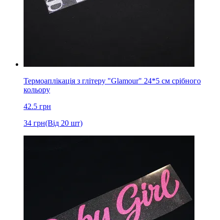
Термоаплікація з глітеру "Glamour" 24*5 см срібного
кольору
42.5
грн
34
грн
(Від 20 шт)