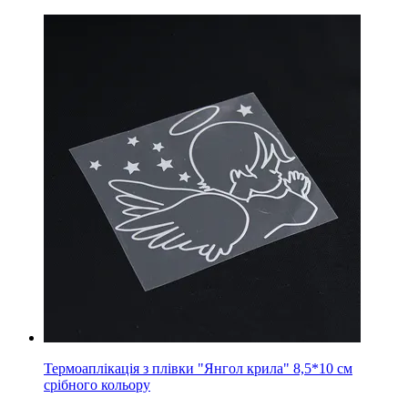
Термоаплікація з плівки "Янгол крила" 8,5*10 см
срібного кольору