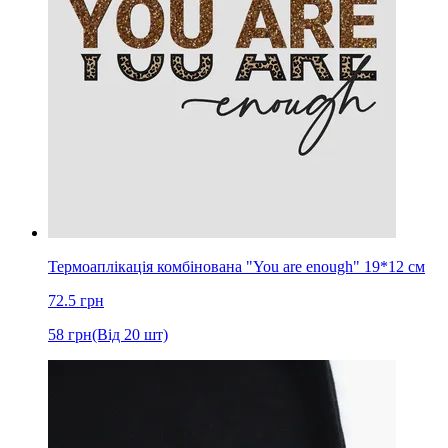
Термоаплікація комбінована "You are enough" 19*12 cм
72.5
грн
58
грн
(Від 20 шт)