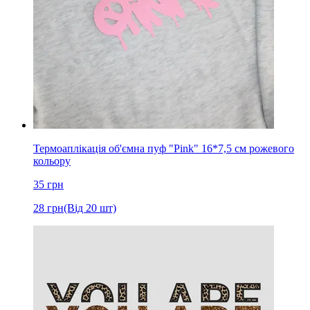
Термоаплікація об'ємна пуф "Pink" 16*7,5 см рожевого
кольору
35
грн
28
грн
(Від 20 шт)