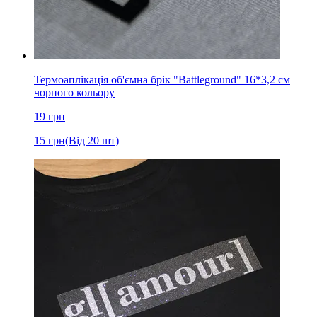
Термоаплікація об'ємна брік "Battleground" 16*3,2 см
чорного кольору
19
грн
15
грн
(Від 20 шт)