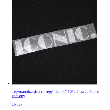
Термоаплікація з глітеру "Iconic" 16*2,7 см срібного
кольору
16
грн