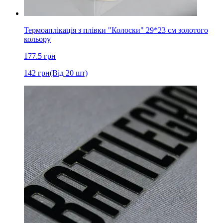
Термоаплікація з плівки "Колоски" 29*23 см золотого
кольору
177.5
грн
142
грн
(Від 20 шт)