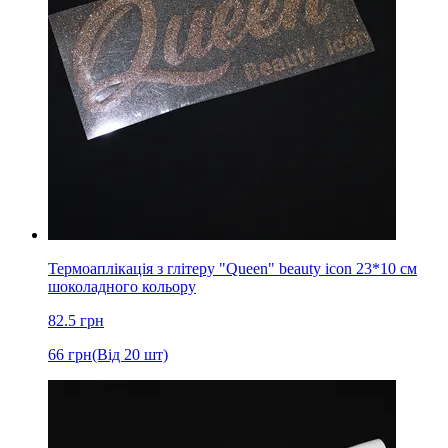
Термоаплікація з глітеру "Queen" beauty icon 23*10 см
шоколадного кольору
82.5
грн
66
грн
(Від 20 шт)