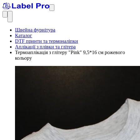
Швейна фурнітура
Каталог
DTF принти та термоналіпки
Аплікації з плівки та глітера
Термоаплікація з глітеру "Pink" 9,5*16 см рожевого
кольору