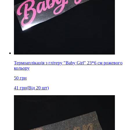
Термоаплікація з глітеру "Baby Girl" 23*6 см рожевого
кольору
50
грн
41
грн
(Від 20 шт)