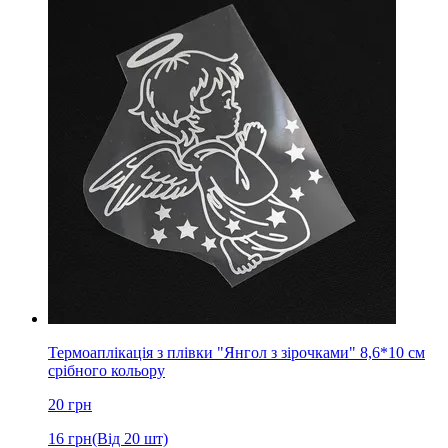
Термоаплікація з плівки "Янгол з зірочками" 8,6*10 см
срібного кольору
20
грн
16
грн
(Від 20 шт)