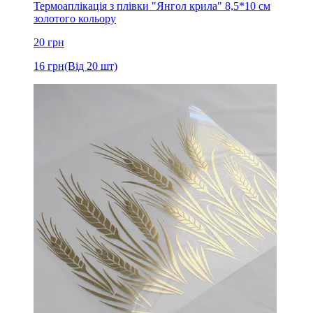
Термоаплікація з плівки "Янгол крила" 8,5*10 см
золотого кольору
20
грн
16
грн
(Від 20 шт)