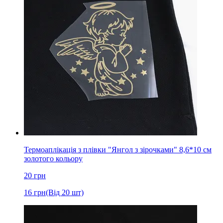
Термоаплікація з плівки "Янгол з зірочками" 8,6*10 см
золотого кольору
20
грн
16
грн
(Від 20 шт)