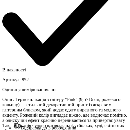
В наявності
Артикул
:
852
Одиниця вимірювання
:
шт
Опис
:
Термоаплікація з глітеру "Pink" (9,5×16 см, рожевого
кольору) — стильний декоративний принт із яскравим
глітерним блиском, який додає одягу виразного та модного
акценту. Рожевий колір виглядає ніжно, але водночас помітно,
а блискучий ефект красиво переливається та привертає увагу.
Така аплікація чудово виглядає на футболках, худі, світшотах
Відправка до 3 робочіх днів