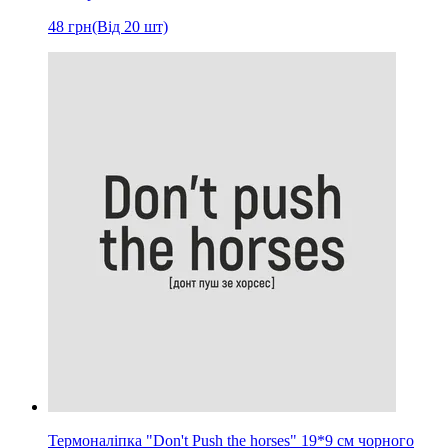
48
грн
(Від 20 шт)
Термоналіпка "Don't Push the horses" 19*9 см чорного