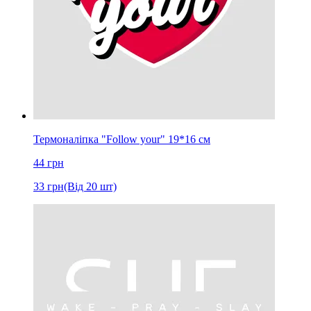
Термоналіпка "Follow your" 19*16 см
44
грн
33
грн
(Від 20 шт)