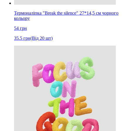
Термоналіпка "Break the silence" 27*14,5 см чорного
кольору
54
грн
35.5
грн
(Від 20 шт)