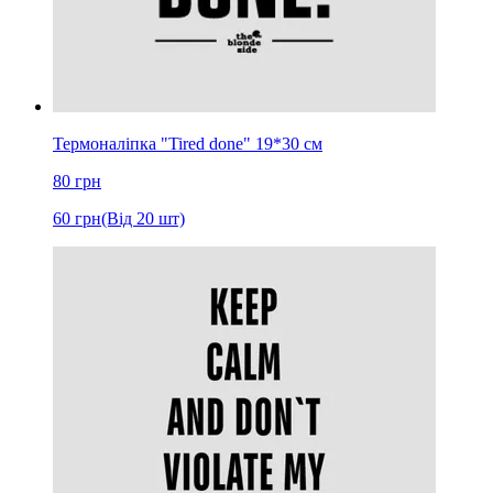
Термоналіпка "Tired done" 19*30 см
80
грн
60
грн
(Від 20 шт)