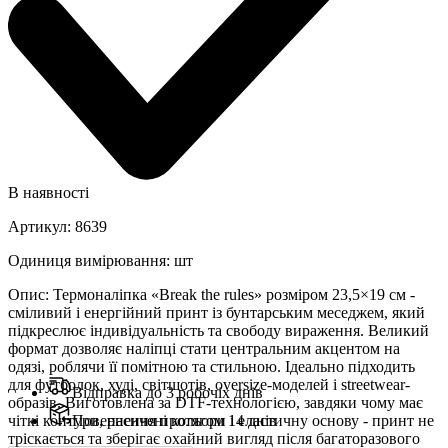
В наявності
Артикул
:
8639
Одиниця вимірювання
:
шт
Опис
:
Термоналіпка «Break the rules» розміром 23,5×19 см -
сміливий і енергійний принт із бунтарським меседжем, який
підкреслює індивідуальність та свободу вираження. Великий
формат дозволяє наліпці стати центральним акцентом на
одязі, роблячи її помітною та стильною. Ідеально підходить
для футболок, худі, світшотів, oversize-моделей і streetwear-
Відправка до 3 робочіх днів
образів. Виготовлена за DTF-технологією, завдяки чому має
чіткі контури, насичені кольори і еластичну основу - принт не
Повернення протягом 14 днів
тріскається та зберігає охайний вигляд після багаторазового