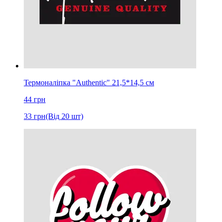
Термоналіпка "Authentic" 21,5*14,5 см
44
грн
33
грн
(Від 20 шт)