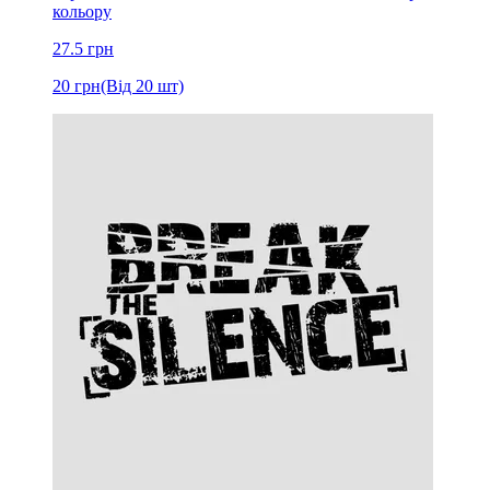
кольору
27.5
грн
20
грн
(Від 20 шт)