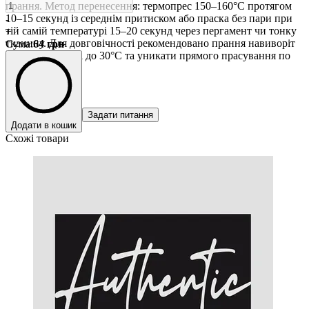
прання. Метод перенесення: термопрес 150–160°C протягом
10–15 секунд із середнім притиском або праска без пари при
-
тій самій температурі 15–20 секунд через пергамент чи тонку
+
тканину. Для довговічності рекомендовано прання навиворіт
Сума
:
64
грн
при температурі до 30°C та уникати прямого прасування по
принту.
Задати питання
Додати в кошик
Схожі товари