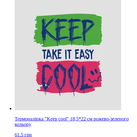
Термоналіпка "Keep cool" 18,5*22 см рожево-зеленого
кольору
61.5
грн