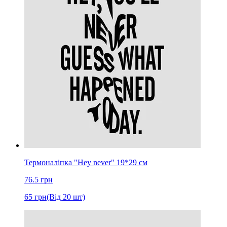
Термоналіпка "Hey never" 19*29 см
76.5
грн
65
грн
(Від 20 шт)