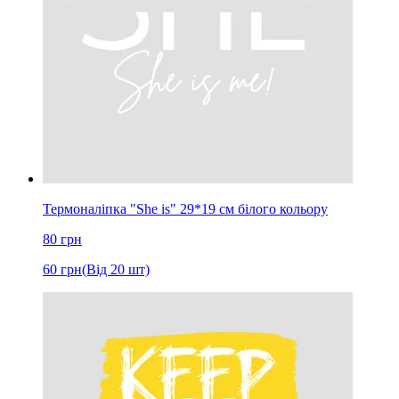
Термоналіпка "She is" 29*19 см білого кольору
80
грн
60
грн
(Від 20 шт)