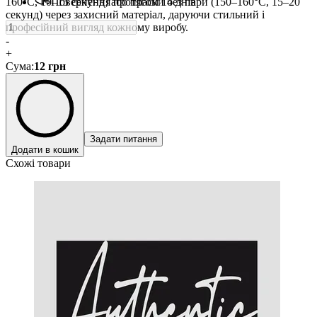
160°C, 10–15 секунд) або праски без пари (150–160°C, 15–20
Повернення протягом 14 днів
секунд) через захисний матеріал, даруючи стильний і
професійний вигляд кожному виробу.
-
+
Сума
:
12
грн
Задати питання
Додати в кошик
Схожі товари