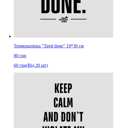
Термоналіпка "Tired done" 19*30 см
80
грн
60
грн
(Від 20 шт)