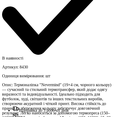
В наявності
Артикул
:
8430
Одиниця вимірювання
:
шт
Опис
:
Термоналіпка "Nevermind" (19×4 см, чорного кольору)
— сучасний та стильний термотрансфер, який додає одягу
виразності та індивідуальності. Ідеально підходить для
футболок, худі, світшотів та інших текстильних виробів,
створюючи акуратний і чіткий принт. Висока стійкість до
прання та збереження кольору забезпечує довговічний
Відправка до 3 робочіх днів
результат. Легко наноситься за допомогою термопреса (150–