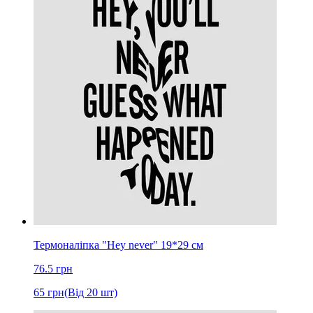
Термоналіпка "Hey never" 19*29 см
76.5
грн
65
грн
(Від 20 шт)