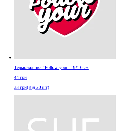
Термоналіпка "Follow your" 19*16 см
44
грн
33
грн
(Від 20 шт)