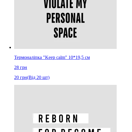
Термоналіпка "Keep calm" 10*19,5 см
28
грн
20
грн
(Від 20 шт)