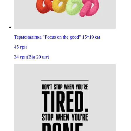
Термоналіпка "Focus on the good" 15*19 см
45
грн
34
грн
(Від 20 шт)