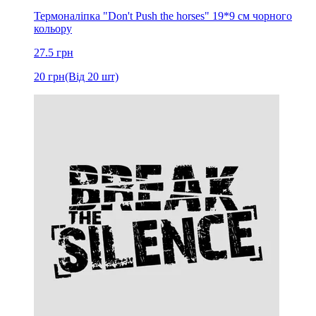
Термоналіпка "Don't Push the horses" 19*9 см чорного
кольору
27.5
грн
20
грн
(Від 20 шт)