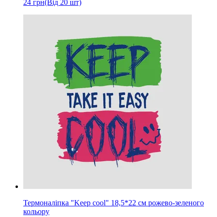
24
грн
(Від 20 шт)
Термоналіпка "Keep cool" 18,5*22 см рожево-зеленого
кольору