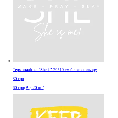
Термоналіпка "She is" 29*19 см білого кольору
80
грн
60
грн
(Від 20 шт)