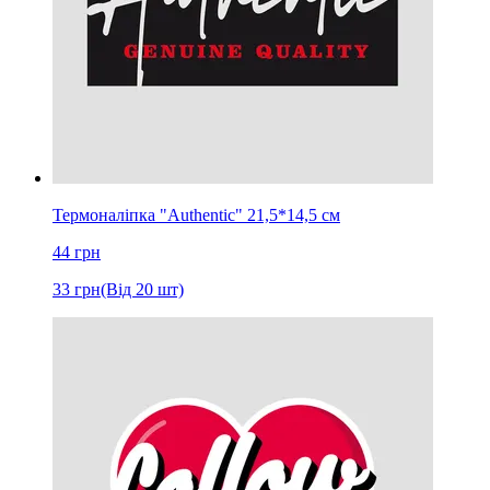
Термоналіпка "Authentic" 21,5*14,5 см
44
грн
33
грн
(Від 20 шт)