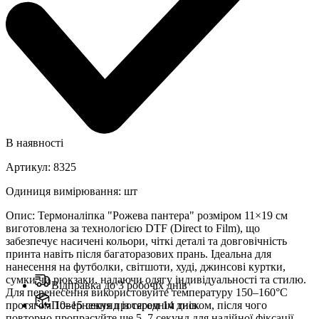
В наявності
Артикул
:
8325
Одиниця вимірювання
:
шт
Опис
:
Термоналіпка "Рожева пантера" розміром 11×19 см
виготовлена за технологією DTF (Direct to Film), що
забезпечує насичені кольори, чіткі деталі та довговічність
принта навіть після багаторазових прань. Ідеальна для
нанесення на футболки, світшоти, худі, джинсові куртки,
сумки чи рюкзаки, надаючи одягу індивідуальності та стилю.
Відправка до 3 робочіх днів
Для перенесення використовуйте температуру 150–160°C
протягом 10–15 секунд із середнім тиском, після чого
Повернення протягом 14 днів
повторно пропрасуйте ще 5–7 секунд для надійної фіксації.