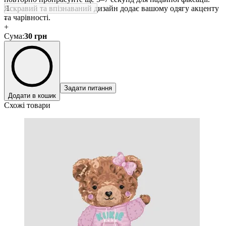
Яскравий та впізнаваний дизайн додає вашому одягу акценту
та чарівності.
-
+
Сума
:
30
грн
Задати питання
Додати в кошик
Схожі товари