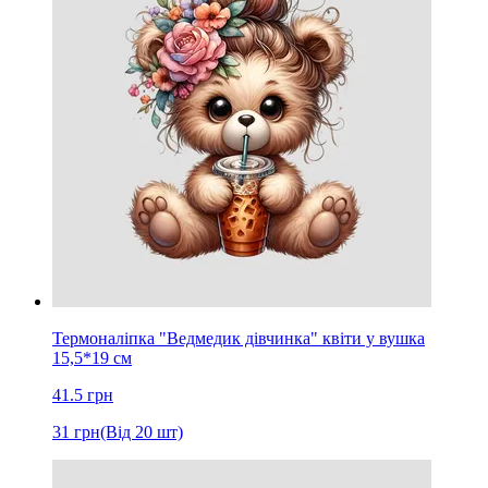
Термоналіпка "Ведмедик дівчинка" квіти у вушка
15,5*19 см
41.5
грн
31
грн
(Від 20 шт)