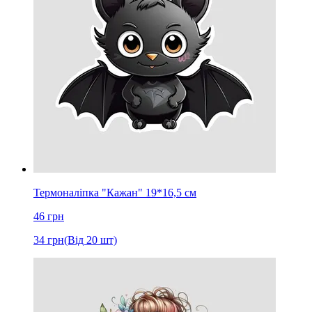
Термоналіпка "Кажан" 19*16,5 cм
46
грн
34
грн
(Від 20 шт)