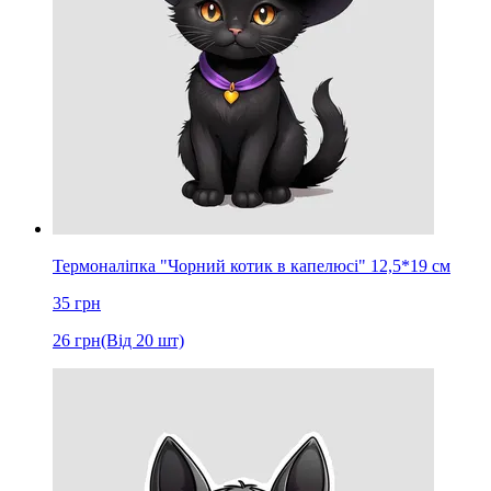
Термоналіпка "Чорний котик в капелюсі" 12,5*19 cм
35
грн
26
грн
(Від 20 шт)