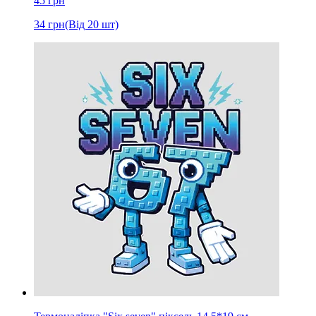
45
грн
34
грн
(Від 20 шт)