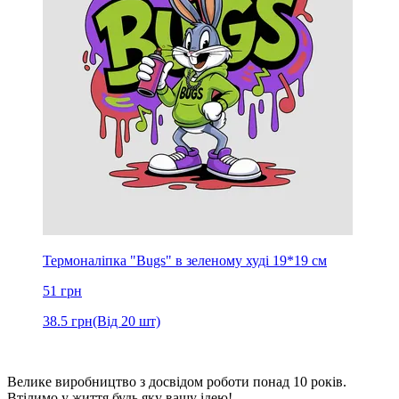
Термоналіпка "Bugs" в зеленому худі 19*19 см
51
грн
38.5
грн
(Від 20 шт)
Велике виробництво з досвідом роботи понад 10 років.
Втілимо у життя будь яку вашу ідею!