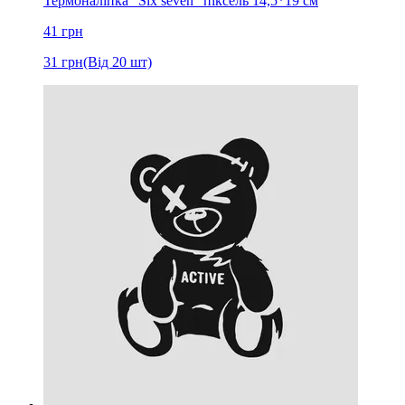
Термоналіпка "Six seven" піксель 14,5*19 см
41
грн
31
грн
(Від 20 шт)