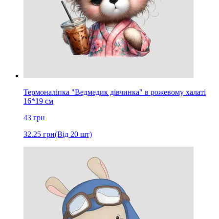
Термоналіпка "Ведмедик дівчинка" в рожевому халаті
16*19 см
43
грн
32.25
грн
(Від 20 шт)