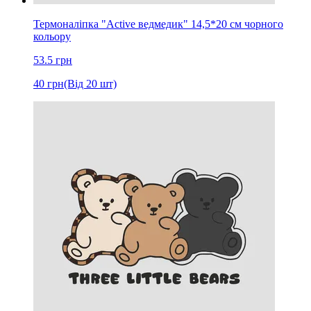
Термоналіпка "Active ведмедик" 14,5*20 см чорного
кольору
53.5
грн
40
грн
(Від 20 шт)