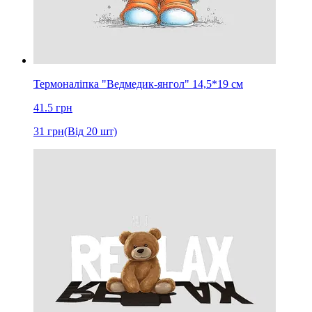
Термоналіпка "Ведмедик-янгол" 14,5*19 см
41.5
грн
31
грн
(Від 20 шт)