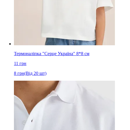
Термоналіпка "Серце Україна" 8*8 см
11
грн
8
грн
(Від 20 шт)