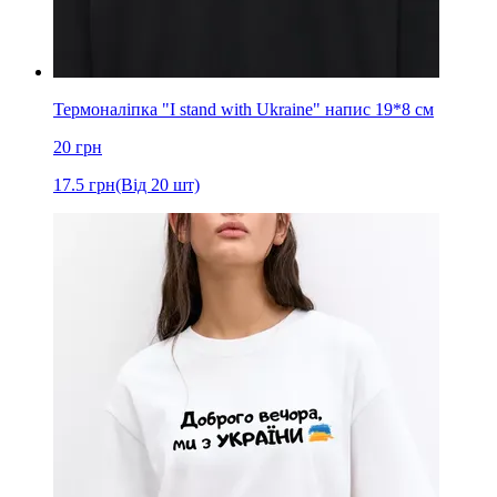
Термоналіпка "I stand with Ukraine" напис 19*8 см
20
грн
17.5
грн
(Від 20 шт)