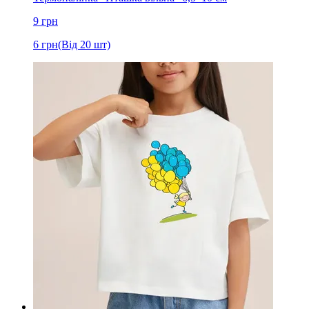
9
грн
6
грн
(Від 20 шт)