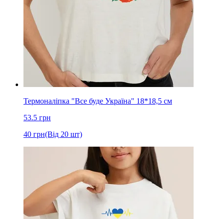
Термоналіпка "Все буде Україна" 18*18,5 см
53.5
грн
40
грн
(Від 20 шт)