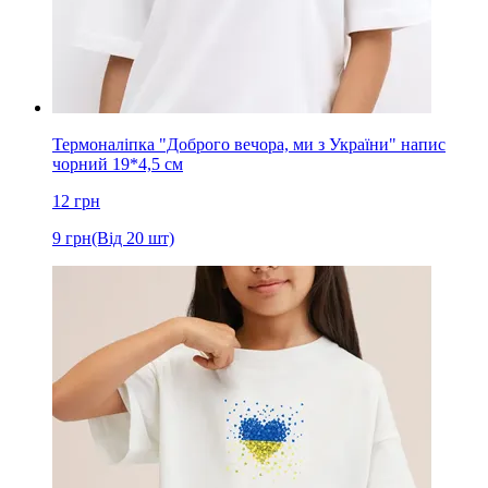
Термоналіпка "Доброго вечора, ми з України" напис
чорний 19*4,5 см
12
грн
9
грн
(Від 20 шт)