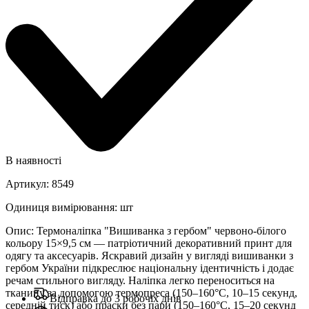
В наявності
Артикул
:
8549
Одиниця вимірювання
:
шт
Опис
:
Термоналіпка "Вишиванка з гербом" червоно-білого
кольору 15×9,5 см — патріотичний декоративний принт для
одягу та аксесуарів. Яскравий дизайн у вигляді вишиванки з
гербом України підкреслює національну ідентичність і додає
речам стильного вигляду. Наліпка легко переноситься на
тканину за допомогою термопреса (150–160°C, 10–15 секунд,
Відправка до 3 робочіх днів
середній тиск) або праски без пари (150–160°C, 15–20 секунд