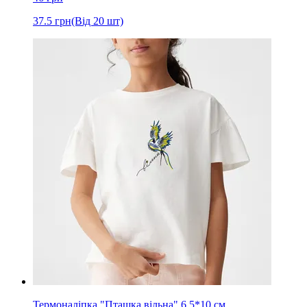
37.5
грн
(Від 20 шт)
Термоналіпка "Пташка вільна" 6,5*10 см