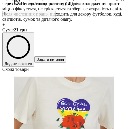
через пергамент/тонку тканину). Після охолодження принт
Повернення протягом 14 днів
міцно фіксується, не тріскається та зберігає яскравість навіть
після численних прань, підходить для декору футболок, худі,
світшотів, сумок та дитячого одягу.
-
+
Сума
:
21
грн
Задати питання
Додати в кошик
Схожі товари