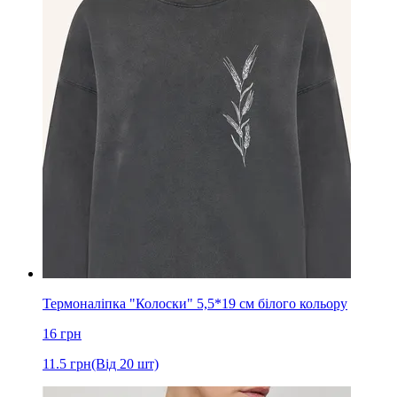
Термоналіпка "Колоски" 5,5*19 см білого кольору
16
грн
11.5
грн
(Від 20 шт)