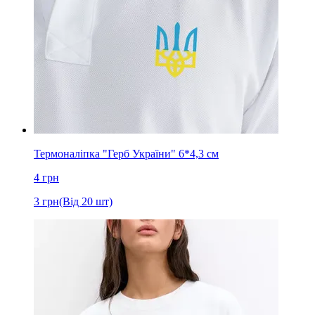
Термоналіпка "Герб України" 6*4,3 см
4
грн
3
грн
(Від 20 шт)