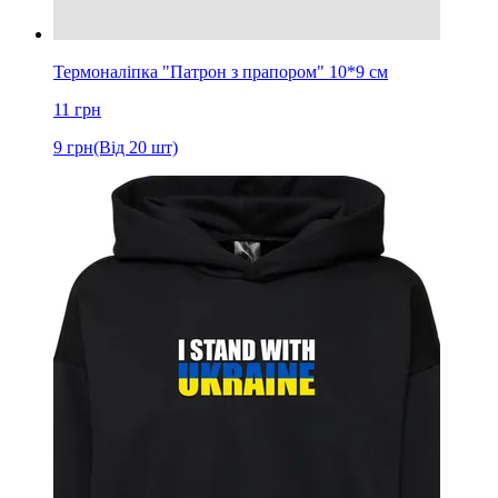
Термоналіпка "Патрон з прапором" 10*9 см
11
грн
9
грн
(Від 20 шт)