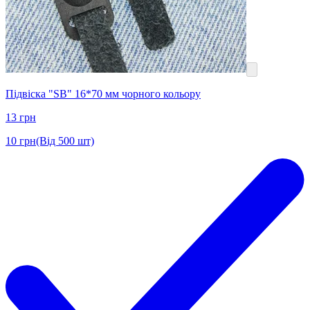
Підвіска "SB" 16*70 мм чорного кольору
13
грн
10
грн
(Від 500 шт)