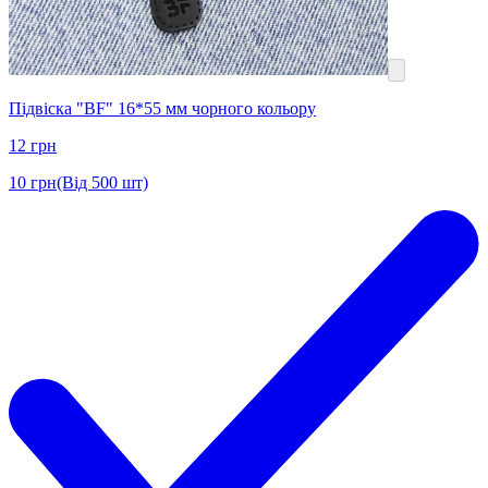
Підвіска "BF" 16*55 мм чорного кольору
12
грн
10
грн
(Від 500 шт)