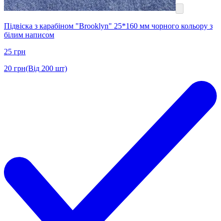
Підвіска з карабіном "Brooklyn" 25*160 мм чорного кольору з
білим написом
25
грн
20
грн
(Від 200 шт)