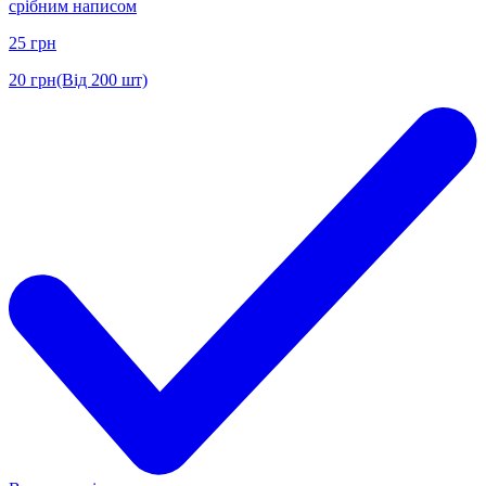
срібним написом
25
грн
20
грн
(Від 200 шт)