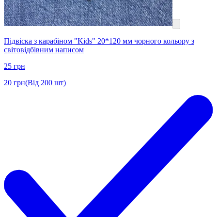
Підвіска з карабіном "Kids" 20*120 мм чорного кольору з
світовідбівним написом
25
грн
20
грн
(Від 200 шт)