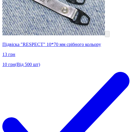
Підвіска "RESPECT" 10*70 мм срібного кольору
13
грн
10
грн
(Від 500 шт)