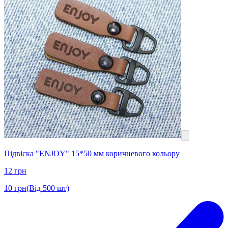
Підвіска "ENJOY" 15*50 мм коричневого кольору
12
грн
10
грн
(Від 500 шт)