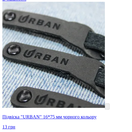
Підвіска "URBAN" 16*75 мм чорного кольору
13
грн