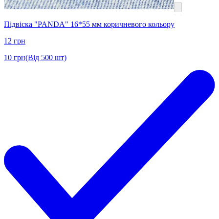
Підвіска "PANDA" 16*55 мм коричневого кольору
12
грн
10
грн
(Від 500 шт)