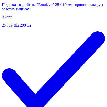
Підвіска з карабіном "Brooklyn" 25*160 мм чорного кольору з
золотим написом
25
грн
20
грн
(Від 200 шт)