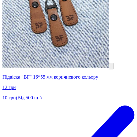
Підвіска "BF" 16*55 мм коричневого кольору
12
грн
10
грн
(Від 500 шт)