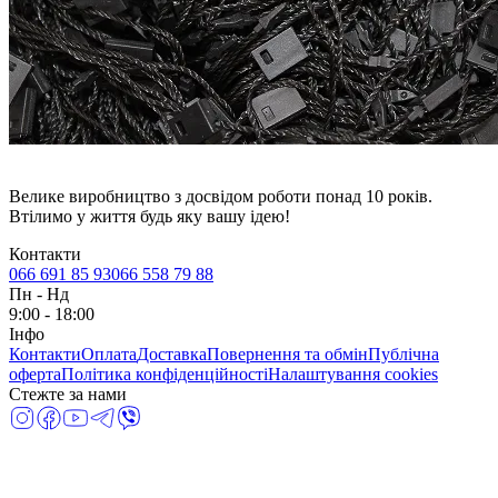
Велике виробництво з досвідом роботи понад 10 років.
Втілимо у життя будь яку вашу ідею!
Контакти
066 691 85 93
066 558 79 88
Пн
-
Нд
9:00 - 18:00
Інфо
Контакти
Оплата
Доставка
Повернення та обмін
Публічна
оферта
Політика конфіденційності
Налаштування cookies
Стежте за нами