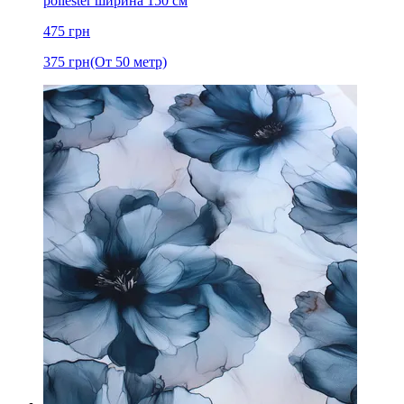
poliester ширина 150 см
475
грн
375
грн
(От 50 метр)