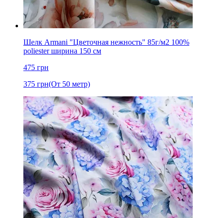
Шелк Armani "Цветочная нежность" 85г/м2 100%
poliester ширина 150 см
475
грн
375
грн
(От 50 метр)