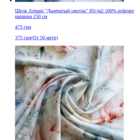
Шелк Armani "Дымчатый цветок" 85г/м2 100% poliester
ширина 150 см
475
грн
375
грн
(От 50 метр)