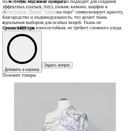
полиэстера, этот шелк прекрасно подходит для создания
Не подлежит возврату
эффектных платьев, блуз, пижам, кимоно, шарфов и
аксессуаров. Принт "павлина перо" символизирует красоту,
благородство и индивидуальность, что делает ткань
-
идеальным выбором для особых вещей. Ткань не
+
просвечивается, износостойкая, не требует сложного ухода.
Сумма
:
1425
грн
Задать вопрос
Добавить в корзину
Похожие товары