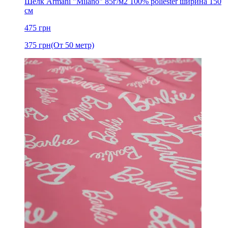
Шелк Armani "Milano" 85г/м2 100% poliester ширина 150
см
475
грн
375
грн
(От 50 метр)