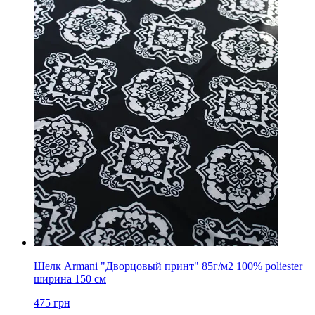
Шелк Armani "Дворцовый принт" 85г/м2 100% poliester
ширина 150 см
475
грн