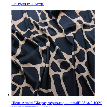
375
грн
(От 50 метр)
Шелк Armani "Жираф черно-коричневый" 85г/м2 100%