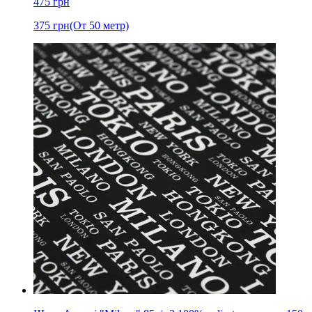
475
грн
375
грн
(От 50 метр)