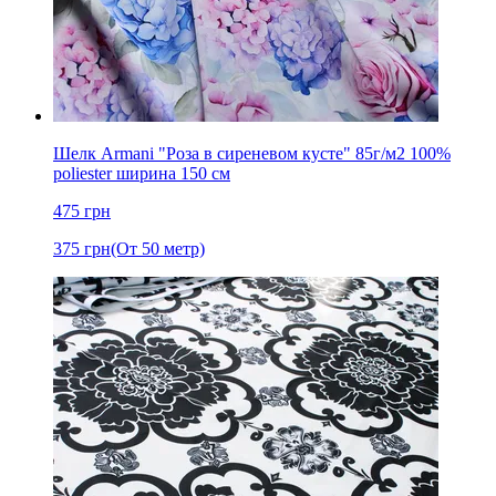
Шелк Armani "Роза в сиреневом кусте" 85г/м2 100%
poliester ширина 150 см
475
грн
375
грн
(От 50 метр)