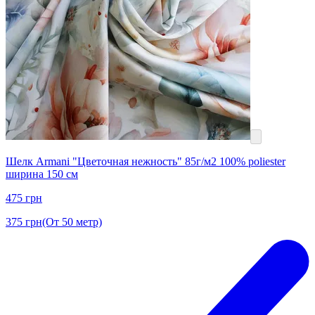
Шелк Armani "Цветочная нежность" 85г/м2 100% poliester
ширина 150 см
475
грн
375
грн
(От 50 метр)