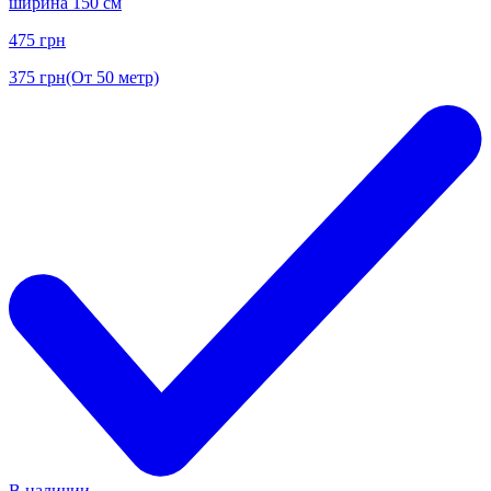
ширина 150 см
475
грн
375
грн
(От 50 метр)
В наличии