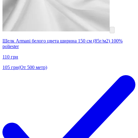
Шелк Armani белого цвета ширина 150 см (85г/м2) 100%
poliester
110
грн
105
грн
(От 500 метр)