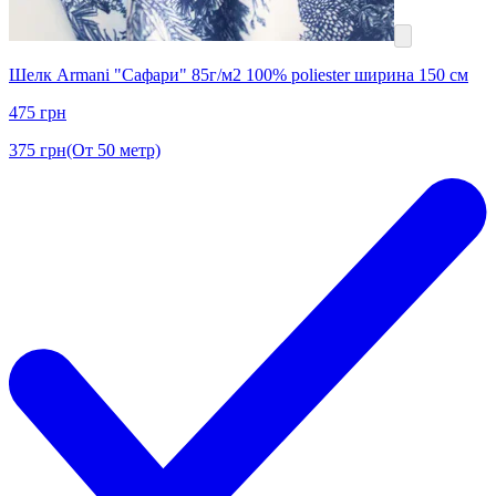
Шелк Armani "Сафари" 85г/м2 100% poliester ширина 150 см
475
грн
375
грн
(От 50 метр)