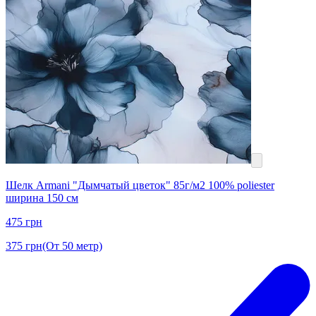
Шелк Armani "Дымчатый цветок" 85г/м2 100% poliester
ширина 150 см
475
грн
375
грн
(От 50 метр)