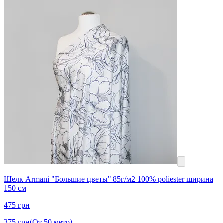
Шелк Armani "Большие цветы" 85г/м2 100% poliester ширина
150 см
475
грн
375
грн
(От 50 метр)