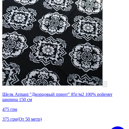
Шелк Armani "Дворцовый принт" 85г/м2 100% poliester
ширина 150 см
475
грн
375
грн
(От 50 метр)