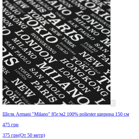
Шелк Armani "Milano" 85г/м2 100% poliester ширина 150 см
475
грн
375
грн
(От 50 метр)